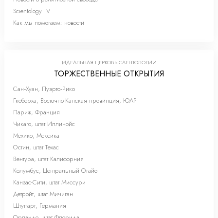
Scientology TV
Как мы помогаем: новости
ИДЕАЛЬНАЯ ЦЕРКОВЬ САЕНТОЛОГИИ
ТОРЖЕСТВЕННЫЕ ОТКРЫТИЯ
Сан‑Хуан, Пуэрто‑Рико
Гкеберха, Восточно-Капская провинция, ЮАР
Париж, Франция
Чикаго, штат Иллинойс
Мехико, Мексика
Остин, штат Техас
Вентура, штат Калифорния
Колумбус, Центральный Огайо
Канзас-Сити, штат Миссури
Детройт, штат Мичиган
Штутгарт, Германия
Орландо, штат Флорида