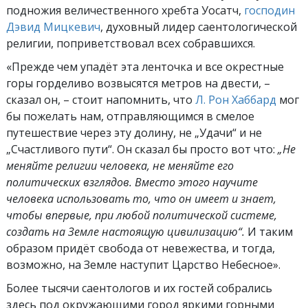
подножия величественного хребта Уосатч,
господин
Дэвид Мицкевич
, духовный лидер саентологической
религии, поприветствовал всех собравшихся.
«Прежде чем упадёт эта ленточка и все окрестные
горы горделиво возвысятся метров на двести, –
сказал он, – стоит напомнить, что
Л. Рон Хаббард
мог
бы пожелать нам, отправляющимся в смелое
путешествие через эту долину, не „Удачи“ и не
„Счастливого пути“. Он сказал бы просто вот что:
„Не
меняйте религии человека, не меняйте его
политических взглядов. Вместо этого научите
человека использовать то, что он имеет и знает,
чтобы впервые, при любой политической системе,
создать на Земле настоящую цивилизацию“.
И таким
образом придёт свобода от невежества, и тогда,
возможно, на Земле наступит Царство Небесное».
Более тысячи саентологов и их гостей собрались
здесь под окружающими город яркими горными