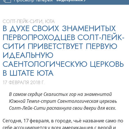
ЦЕРКОВЬ
САЕНТОЛОГИИ
СОЛТ-
ЛЕЙК-
СОЛТ-ЛЕЙК-CИТИ, ЮТА
СИТИ
В ДУХЕ СВОИХ ЗНАМЕНИТЫХ
ПЕРВОПРОХОДЦЕВ СОЛТ-ЛЕЙК-
ТУР
СИТИ ПРИВЕТСТВУЕТ ПЕРВУЮ
ТОРЖЕСТВЕННОЕ
ОТКРЫТИЕ
ИДЕАЛЬНУЮ
САЕНТОЛОГИЧЕСКУЮ ЦЕРКОВЬ
В ШТАТЕ ЮТА
17 ФЕВРАЛЯ 2018 Г.
В самом сердце Скалистых гор на знаменитой
Южной Темпл-стрит Саентологическая церковь
Солт-Лейк-Сити распахнула свои двери для всех.
Сегодня, 17 февраля, в городе, чьё название само по
себе ассоциируется у всех американцев с верой и