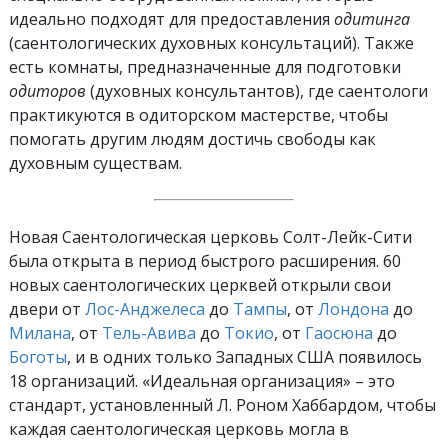
идеально подходят для предоставления
одитинга
(саентологических духовных консультаций). Также
есть комнаты, предназначенные для подготовки
одиторов
(духовных консультантов), где саентологи
практикуются в одиторском мастерстве, чтобы
помогать другим людям достичь свободы как
духовным существам.
Новая Саентологическая церковь Солт-Лейк-Сити
была открыта в период быстрого расширения. 60
новых саентологических церквей открыли свои
двери от
Лос-Анджелеса
до
Тампы
, от
Лондона
до
Милана
, от
Тель-Авива
до
Токио
, от
Гаосюна
до
Боготы
, и в одних только Западных США появилось
18 организаций. «Идеальная организация» – это
стандарт, установленный Л. Роном Хаббардом, чтобы
каждая саентологическая церковь могла в