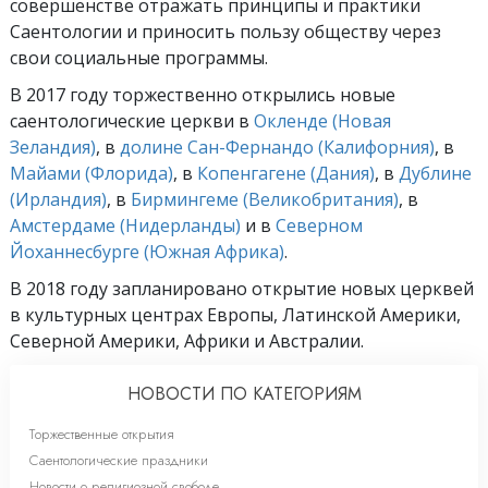
совершенстве отражать принципы и практики
Саентологии и приносить пользу обществу через
свои социальные программы.
В 2017 году торжественно открылись новые
саентологические церкви в
Окленде (Новая
Зеландия)
, в
долине Сан-Фернандо (Калифорния)
, в
Майами (Флорида)
, в
Копенгагене (Дания)
, в
Дублине
(Ирландия)
, в
Бирмингеме (Великобритания)
, в
Амстердаме (Нидерланды)
и в
Северном
Йоханнесбурге (Южная Африка)
.
В 2018 году запланировано открытие новых церквей
в культурных центрах Европы, Латинской Америки,
Северной Америки, Африки и Австралии.
НОВОСТИ ПО КАТЕГОРИЯМ
Торжественные открытия
Саентологические праздники
Новости о религиозной свободе