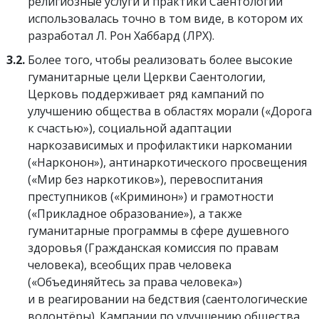
религиозные услуги и практики Саентологии
использовалась точно в том виде, в котором их
разработал Л. Рон Хаббард (ЛРХ).
3.2.
Более того, чтобы реализовать более высокие
гуманитарные цели Церкви Саентологии,
Церковь поддерживает ряд кампаний по
улучшению общества в областях морали («Дорога
к счастью»), социальной адаптации
наркозависимых и профилактики наркомании
(«Нарконон»), антинаркотического просвещения
(«Мир без наркотиков»), перевоспитания
преступников («Криминон») и грамотности
(«Прикладное образование»), а также
гуманитарные программы в сфере душевного
здоровья (Гражданская комиссия по правам
человека), всеобщих прав человека
(«Объединяйтесь за права человека»)
и в реагировании на бедствия (саентологические
волонтёры). Кампании по улучшению общества