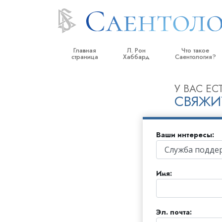
Главная
Л. Рон
Что такое
страница
Хаббард
Саентология?
Верования и прак
У ВАС Е
СВЯЖИ
Саентологически
кодексы
Что саентологи го
Саентологии
Ваши интересы:
Познакомьтесь с 
Внутри церкви
Имя:
Основные принци
Введение в Диане
Эл. почта: