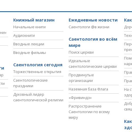
Книжный магазин
Ежедневные новости
Ка
Начальные книги
Саентологи @в жизни
Дор
зни»
Аудиокниги
Тех
Саентология во всём
Вводные лекции
Пер
мире
пре
Поиск церкви
Вводные фильмы
Пом
Идеальные
нар
Саентология сегодня
саентологические церкви
ги
Торжественные открытия
Пра
ар
Продвинутые
Саентологические
организации
Пра
сти
праздники
Наземная база Флага
На 
Духовный лидер
здо
«Фривиндз»
саентологической религии
Доб
Распространение
свя
Саентологии по всему
миру
Как
зд