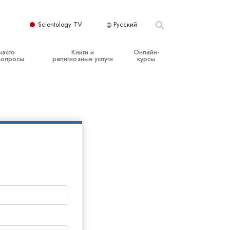
Scientology TV
Русский
часто
Книги и
Онлайн-
вопросы
религиозные услуги
курсы
ые принципы
Начальные книги
Как разрешать конфликты
Аудиокниги
Динамики существования
организация
Вводные лекции
Компоненты понимания
Вводные фильмы
Как противостоять опасному
окружению
Начальные религиозные услуги
Помощь при болезнях и травмах
Целостность и честность
Супружество
Шкала эмоциональных тонов