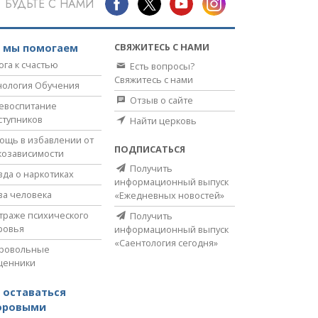
БУДЬТЕ С НАМИ
СВЯЖИТЕСЬ С НАМИ
к мы помогаем
ога к счастью
Есть вопросы?
Свяжитесь с нами
нология Обучения
Отзыв о сайте
евоспитание
ступников
Найти церковь
ощь в избавлении от
ПОДПИСАТЬСЯ
козависимости
Получить
вда о наркотиках
информационный выпуск
ва человека
«Ежедневных новостей»
страже психического
Получить
ровья
информационный выпуск
«Саентология сегодня»
ровольные
щенники
 оставаться
оровыми