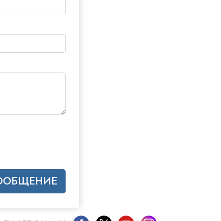
Решение проблемы наркотиков
Дети
Инструменты для использования
в работе
Этика и состояния
Причина подавления
Расследования
Основы организации
Основы связей с общественностью
Задачи и цели
СООБЩЕНИЕ
Технология обучения
Общение