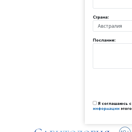
Любовь и ненавис
Что такое величи
Страна:
Послание:
Я соглашаюсь 
информации
этого