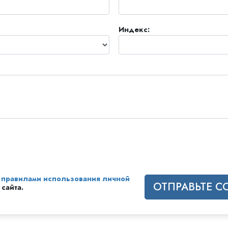
ть.
cвященники
е?
Индекс:
с
правилами использования личной
ОТПРАВЬТЕ 
 сайта.