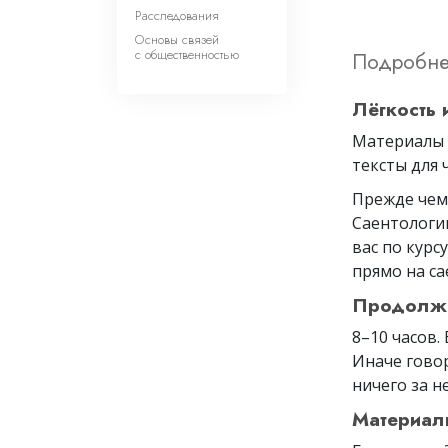
Расследования
Основы связей
с общественностью
Подробне
Лёгкость 
Материалы 
тексты для 
Прежде чем 
Саентологии
вас по курс
прямо на са
Продолжи
8–10 часов.
Иначе говор
ничего за н
Материал