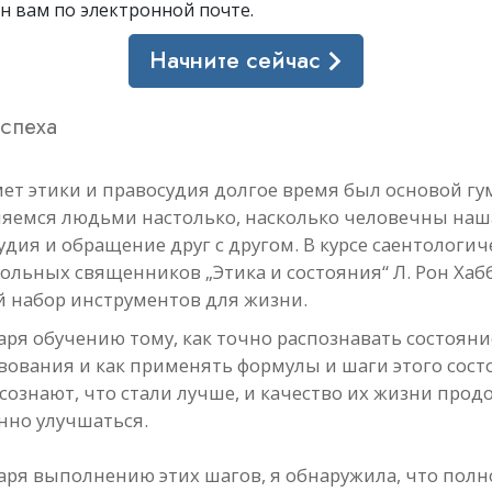
ан вам
по электронной почте
.
Начните сейчас
спеха
ет этики и правосудия долгое время был основой гу
яемся людьми настолько, насколько человечны наш
удия и обращение друг с другом. В курсе саентологич
ольных священников „Этика и состояния“ Л. Рон Хаб
 набор инструментов для жизни.
аря обучению тому, как точно распознавать состояни
вования и как применять формулы и шаги этого сост
сознают, что стали лучше, и качество их жизни прод
нно улучшаться.
аря выполнению этих шагов, я обнаружила, что пол