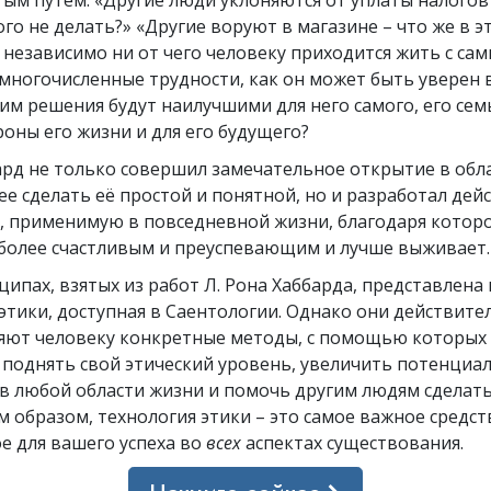
ого не делать?» «Другие воруют в магазине – что же в э
 независимо ни от чего человеку приходится жить с сам
ногочисленные трудности, как он может быть уверен в
м решения будут наилучшими для него самого, его сем
оны его жизни и для его будущего?
ард не только совершил замечательное открытие в обла
е сделать её простой и понятной, но и разработал дей
, применимую в повседневной жизни, благодаря котор
 более счастливым и преуспевающим и лучше выживает.
ципах, взятых из работ Л. Рона Хаббарда, представлена 
этики, доступная в Саентологии. Однако они действите
яют человеку конкретные методы, с помощью которых
поднять свой этический уровень, увеличить потенциал
в любой области жизни и помочь другим людям сделать
м образом, технология этики – это самое важное средст
е для вашего успеха во
всех
аспектах существования.