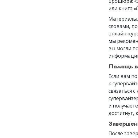
Брошюра:
«
или книга
«
Материалы,
словами, по
онлайн-курс
мы рекомен
вы могли п
информаци
Помощь в
Если вам п
к супервайз
связаться с
супервайзер
и получает
достигнут,
Завершен
После заве