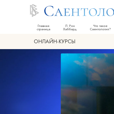
Главная
Л. Рон
Что такое
страница
Хаббард
Саентология?
ОНЛАЙН-КУРСЫ
Верования и прак
Саентологически
кодексы
Что саентологи го
Саентологии
Познакомьтесь с 
Внутри церкви
Основные принци
Введение в Диане