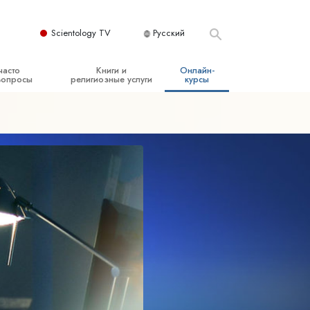
Scientology TV
Русский
часто
Книги и
Онлайн-
вопросы
религиозные услуги
курсы
ые принципы
Начальные книги
Как разрешать конфликты
Аудиокниги
Динамики существования
организация
Вводные лекции
Компоненты понимания
Вводные фильмы
Как противостоять опасному
окружению
Начальные религиозные услуги
Помощь при болезнях и травмах
Целостность и честность
Супружество
Шкала эмоциональных тонов