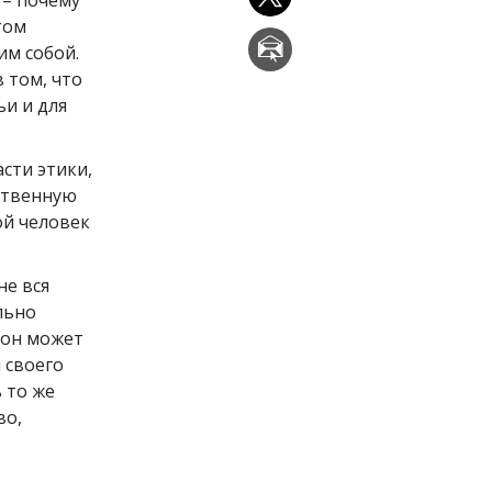
том
им собой.
 том, что
ьи и для
сти этики,
ственную
ой человек
не вся
льно
 он может
 своего
 то же
во,