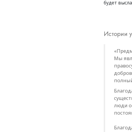
будет высл
Истории у
«Предм
Мы явл
правос
добров
полный
Благод
сущест
люди о
постоя
Благод