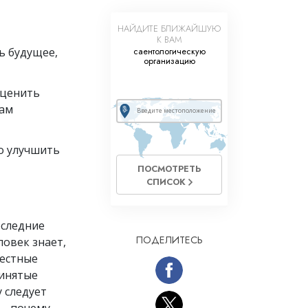
НАЙДИТЕ БЛИЖАЙШУЮ
К ВАМ
ь будущее,
саентологическую
организацию
оценить
вам
о улучшить
ПОСМОТРЕТЬ
СПИСОК
оследние
ПОДЕЛИТЕСЬ
ловек знает,
честные
ринятые
у следует
 – почему