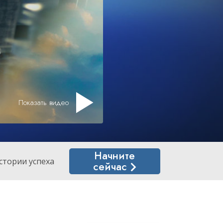
Решение проблемы наркотиков
Дети
Инструменты для использования
в работе
Этика и состояния
Причина подавления
Показать видео
Расследования
Основы организации
Основы связей с общественностью
Начните
стории успеха
сейчас
Задачи и цели
Технология обучения
Общение