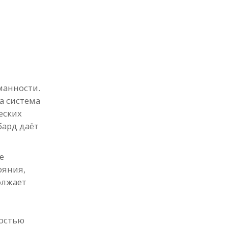
манности.
а система
еских
бард даёт
е
ояния,
олжает
ностью