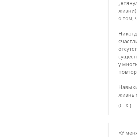
„втяну
жизни)
о том,
Никогд
счастл
отсутс
сущест
у мног
повтор
Навыки
жизнь 
(С. Х.)
«У мен