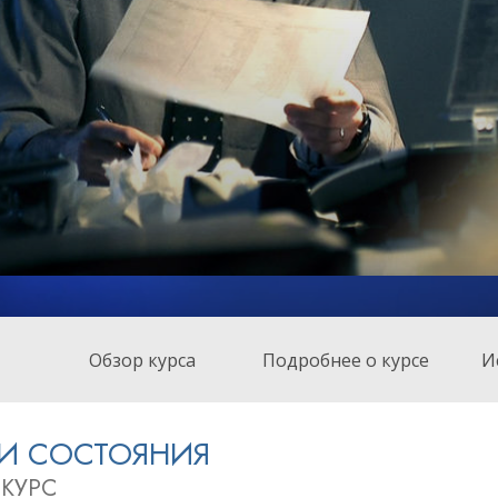
ть.
cвященники
е?
Обзор курса
Подробнее о курсе
И
 И СОСТОЯНИЯ
КУРС