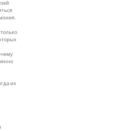
моей
иться
рмония.
столько
которых
очему
тоянно
огда их
а