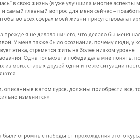
лась“ в свою жизнь (я уже улучшила многие аспекты 
, и самый главный вопрос для меня сейчас – позабот
 чтобы во всех сферах моей жизни присутствовала га
а прежде я не делала ничего, что делало бы меня на
ивой. У меня также было осознание, почему люди, у 
твует этика, стремятся жить на более низком уровне
вования. Одна только эта победа дала мне понять, п
их из моих старых друзей одни и те же ситуации пос
яются.
, описанные в этом курсе, должны приобрести все, т
сильно изменится».
я были огромные победы от прохождения этого курс