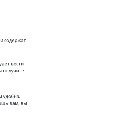
 и содержат
удет вести
вы получите
м удобна.
ощь вам, вы