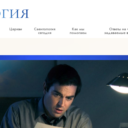
Церкви
Саентология
Как мы
Ответы на 
сегодня
помогаем
задаваемые 
тики
Найти церковь
Торжественные открытия
Дорога к счастью
Истоки и основн
е принципы и
Идеальные саентологические
Саентологические праздники
Прикладное Образование
Внутри церкви
церкви
Дэвид Мицкевич, духовный лидер
Криминон
Саентология: её 
ворят о
Продвинутые организации
религии Саентологии
Нарконон
Наземная база Флага
саентологом
Правда о наркотиках
«Фривиндз»
Объединяйтесь за права человека
Распространение Саентологии по
пы Саентологии
всему миру
Гражданская комиссия по правам
человека
тику
Cаентологические добровольные