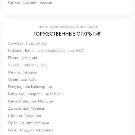
Как мы помогаем: новости
ИДЕАЛЬНАЯ ЦЕРКОВЬ САЕНТОЛОГИИ
ТОРЖЕСТВЕННЫЕ ОТКРЫТИЯ
Сан‑Хуан, Пуэрто‑Рико
Гкеберха, Восточно-Капская провинция, ЮАР
Париж, Франция
Чикаго, штат Иллинойс
Мехико, Мексика
Остин, штат Техас
Вентура, штат Калифорния
Колумбус, Центральный Огайо
Канзас-Сити, штат Миссури
Детройт, штат Мичиган
Штутгарт, Германия
Орландо, штат Флорида
Перт, Западная Австралия