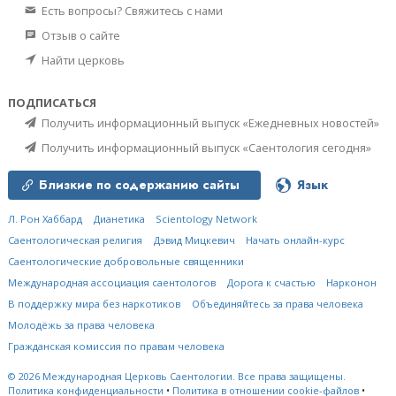
Есть вопросы? Свяжитесь с нами
Отзыв о сайте
Найти церковь
ПОДПИСАТЬСЯ
Получить информационный выпуск «Ежедневных новостей»
Получить информационный выпуск «Саентология сегодня»
Близкие по содержанию сайты
Язык
Л. Рон Хаббард
Дианетика
Scientology Network
Саентологическая религия
Дэвид Мицкевич
Начать онлайн-курс
Саентологические добровольные священники
Международная ассоциация саентологов
Дорога к счастью
Нарконон
В поддержку мира без наркотиков
Объединяйтесь за права человека
Молодёжь за права человека
Гражданская комиссия по правам человека
© 2026
Международная Церковь Саентологии.
Все права защищены.
Политика конфиденциальности
•
Политика в отношении cookie-файлов
•