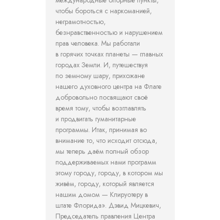
международные опорные пункты,
чтобы бороться с наркоманией,
неграмотностью,
безнравственностью и нарушением
прав человека. Мы работали
в горячих точках планеты — главных
городах Земли. И, путешествуя
по земному шару, прихожане
нашего духовного центра на Флаге
добровольно посвящают своё
время тому, чтобы возглавлять
и продвигать гуманитарные
программы. Итак, принимая во
внимание то, что исходит отсюда,
мы теперь даём полный обзор
поддерживаемых нами программ
этому городу, городу, в котором мы
живём, городу, который является
нашим домом — Клируотеру в
штате Флорида». Дэвид Мицкевич,
Председатель правления Центра