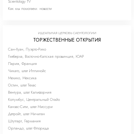
Scientology TV
Как мы помогаем: новости
ИДЕАЛЬНАЯ ЦЕРКОВЬ САЕНТОЛОГИИ
ТОРЖЕСТВЕННЫЕ ОТКРЫТИЯ
Сан‑Хуан, Пуэрто‑Рико
Гкеберха, Восточно-Капская провинция, ЮАР
Париж, Франция
Чикаго, штат Иллинойс
Мехико, Мексика
Остин, штат Техас
Вентура, штат Калифорния
Колумбус, Центральный Огайо
Канзас-Сити, штат Миссури
Детройт, штат Мичиган
Штутгарт, Германия
Орландо, штат Флорида