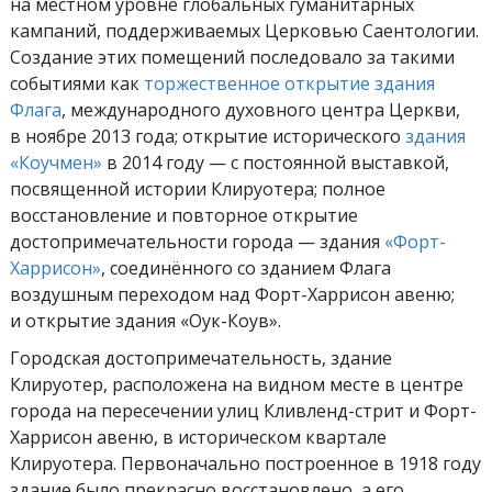
на местном уровне глобальных гуманитарных
кампаний, поддерживаемых Церковью Саентологии.
Создание этих помещений последовало за такими
событиями как
торжественное открытие здания
Флага
, международного духовного центра Церкви,
в ноябре 2013 года; открытие исторического
здания
«Коучмен»
в 2014 году — с постоянной выставкой,
посвященной истории Клируотера; полное
восстановление и повторное открытие
достопримечательности города — здания
«Форт-
Харрисон»
, соединённого со зданием Флага
воздушным переходом над Форт-Харрисон авеню;
и открытие здания «Оук-Коув».
Городская достопримечательность, здание
Клируотер, расположена на видном месте в центре
города на пересечении улиц Кливленд-стрит и Форт-
Харрисон авеню, в историческом квартале
Клируотера. Первоначально построенное в 1918 году
здание было прекрасно восстановлено, а его