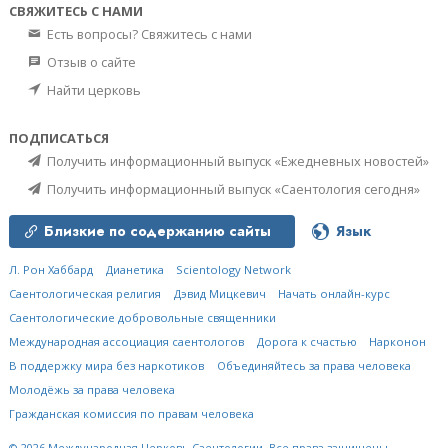
СВЯЖИТЕСЬ С НАМИ
Есть вопросы? Свяжитесь с нами
Отзыв о сайте
Найти церковь
ПОДПИСАТЬСЯ
Получить информационный выпуск «Ежедневных новостей»
Получить информационный выпуск «Саентология сегодня»
Близкие по содержанию сайты
Язык
Л. Рон Хаббард
Дианетика
Scientology Network
Саентологическая религия
Дэвид Мицкевич
Начать онлайн-курс
Саентологические добровольные священники
Международная ассоциация саентологов
Дорога к счастью
Нарконон
В поддержку мира без наркотиков
Объединяйтесь за права человека
Молодёжь за права человека
Гражданская комиссия по правам человека
© 2026
Международная Церковь Саентологии.
Все права защищены.