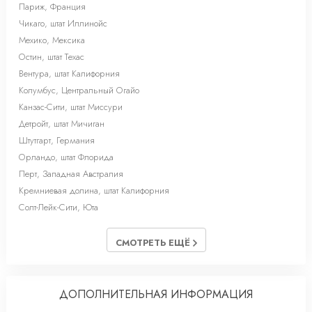
Париж, Франция
Чикаго, штат Иллинойс
Мехико, Мексика
Остин, штат Техас
Вентура, штат Калифорния
Колумбус, Центральный Огайо
Канзас-Сити, штат Миссури
Детройт, штат Мичиган
Штутгарт, Германия
Орландо, штат Флорида
Перт, Западная Австралия
Кремниевая долина, штат Калифорния
Солт-Лейк-Cити, Юта
СМОТРЕТЬ ЕЩЁ
ДОПОЛНИТЕЛЬНАЯ ИНФОРМАЦИЯ