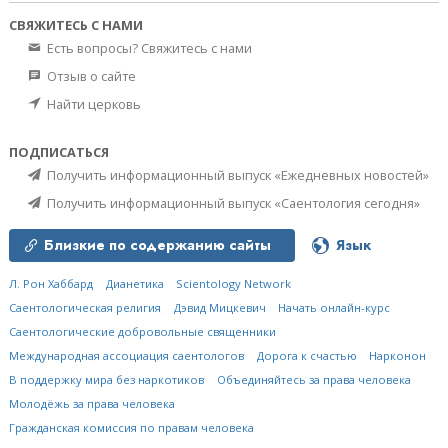
СВЯЖИТЕСЬ С НАМИ
Есть вопросы? Свяжитесь с нами
Отзыв о сайте
Найти церковь
ПОДПИСАТЬСЯ
Получить информационный выпуск «Ежедневных новостей»
Получить информационный выпуск «Саентология сегодня»
Близкие по содержанию сайты
Язык
Л. Рон Хаббард
Дианетика
Scientology Network
Саентологическая религия
Дэвид Мицкевич
Начать онлайн-курс
Саентологические добровольные священники
Международная ассоциация саентологов
Дорога к счастью
Нарконон
В поддержку мира без наркотиков
Объединяйтесь за права человека
Молодёжь за права человека
Гражданская комиссия по правам человека