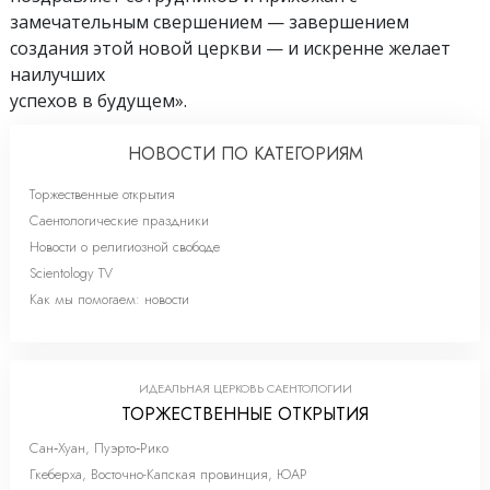
замечательным свершением — завершением
создания этой новой церкви — и искренне желает
наилучших
успехов в будущем».
НОВОСТИ ПО КАТЕГОРИЯМ
Торжественные открытия
Саентологические праздники
Новости о религиозной свободе
Scientology TV
Как мы помогаем: новости
ИДЕАЛЬНАЯ ЦЕРКОВЬ САЕНТОЛОГИИ
ТОРЖЕСТВЕННЫЕ ОТКРЫТИЯ
Сан‑Хуан, Пуэрто‑Рико
Гкеберха, Восточно-Капская провинция, ЮАР