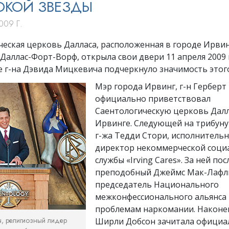
КОЙ ЗВЕЗДЫ
009 Г.
еская церковь Далласа, расположенная в городе Ирвин
Даллас-Форт-Ворф, открыла свои двери 11 апреля 2009 
е г-на Дэвида Мицкевича подчеркнуло значимость этого
Мэр города Ирвинг, г-н Герберт 
официально приветствовал
Саентологическую церковь Далл
Ирвинге. Следующей на трибун
г-жа Тедди Стори, исполнитель
директор некоммерческой соци
службы «Irving Cares». За ней по
преподобный Джеймс Мак-Лафл
председатель Национального
межконфессионального альянса
проблемам наркомании. Наконец
ч, религиозный лидер
Ширли Добсон зачитала официа