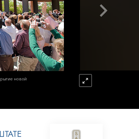
Решение проблемы наркотиков
Дети
Инструменты для использования
в работе
Этика и состояния
Причина подавления
Расследования
ткрытие новой
Основы организации
Основы связей с общественностью
Задачи и цели
Технология обучения
Общение
ШТАТЕ