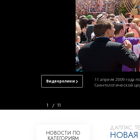
Любовь и ненавис
Что такое величи
11 апреля 2009 года 
Видеоролики
Саентологической цер
ЦЕРКОВЬ
САЕНТОЛОГИИ
ДАЛЛАСА
1
/
11
ТУР
ТОРЖЕСТВЕННОЕ
ОТКРЫТИЕ
ДАЛЛАС, Т
НОВАЯ
НОВОСТИ ПО
КАТЕГОРИЯМ