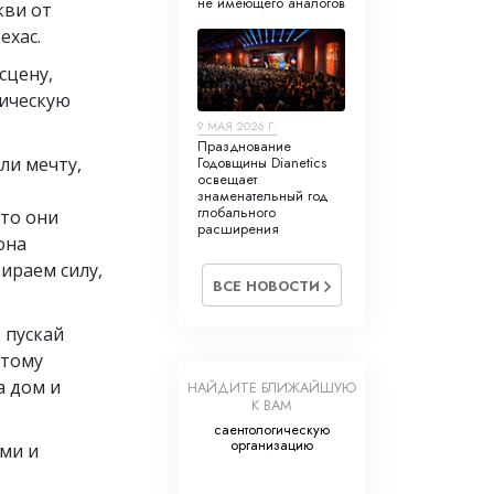
не имеющего аналогов
кви от
ехас.
сцену,
рическую
9 МАЯ 2026 Г.
Празднование
ли мечту,
Годовщины Dianetics
освещает
знаменательный год
глобального
что они
расширения
она
ираем силу,
ВСЕ НОВОСТИ
 пускай
этому
а дом и
НАЙДИТЕ БЛИЖАЙШУЮ
К ВАМ
саентологическую
организацию
ыми и