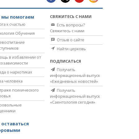
СВЯЖИТЕСЬ С НАМИ
к мы помогаем
ога к счастью
Есть вопросы?
Свяжитесь с нами
нология Обучения
Отзыв о сайте
евоспитание
ступников
Найти церковь
ощь в избавлении от
ПОДПИСАТЬСЯ
козависимости
Получить
вда о наркотиках
информационный выпуск
ва человека
«Ежедневных новостей»
страже психического
Получить
ровья
информационный выпуск
«Саентология сегодня»
ровольные
щенники
 оставаться
оровыми