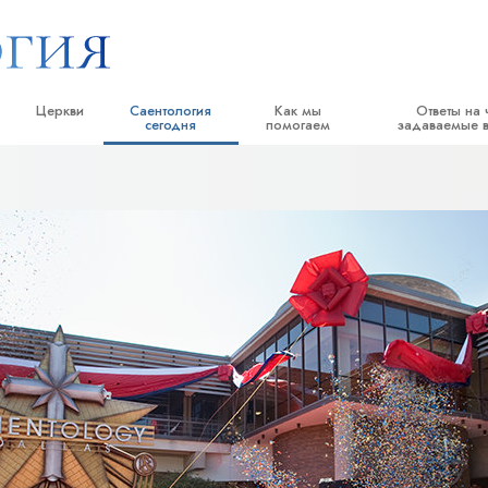
Церкви
Саентология
Как мы
Ответы на 
сегодня
помогаем
задаваемые 
тики
Найти церковь
Торжественные открытия
Дорога к счастью
Истоки и основн
е принципы и
Идеальные саентологические
Саентологические праздники
Прикладное Образование
Внутри церкви
церкви
Дэвид Мицкевич, духовный лидер
Криминон
Саентология: её 
ворят о
Продвинутые организации
религии Саентологии
Нарконон
Наземная база Флага
саентологом
Правда о наркотиках
«Фривиндз»
Объединяйтесь за права человека
Распространение Саентологии по
пы Саентологии
всему миру
Гражданская комиссия по правам
человека
тику
Cаентологические добровольные