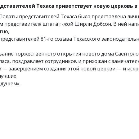
дставителей Техаса приветствует новую церковь в
Палаты представителей Техаса была представлена лич
м представителя штата г-жой Ширли Добсон. В ней напи
тно,
представителей 81-го созыва Техасского законодатель
вание торжественного открытия нового дома Саентоло
ласа, поздравляет сотрудников и прихожан с замечате
 — завершением создания этой новой церкви — и искр
лучших
удущем».