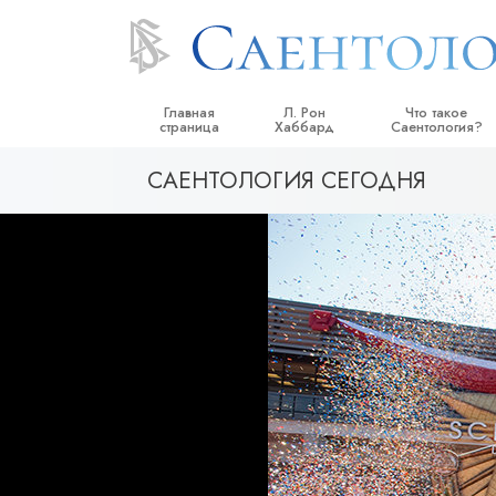
Главная
Л. Рон
Что такое
страница
Хаббард
Саентология?
САЕНТОЛОГИЯ СЕГОДНЯ
Верования и прак
Саентологически
кодексы
Что саентологи го
Саентологии
Познакомьтесь с 
Внутри церкви
Основные принци
Введение в Диане