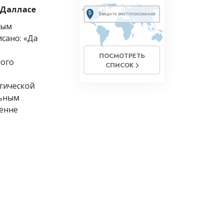
 Далласе
ным
сано: «Да
ПОСМОТРЕТЬ
ного
СПИСОК
гической
льным
енне