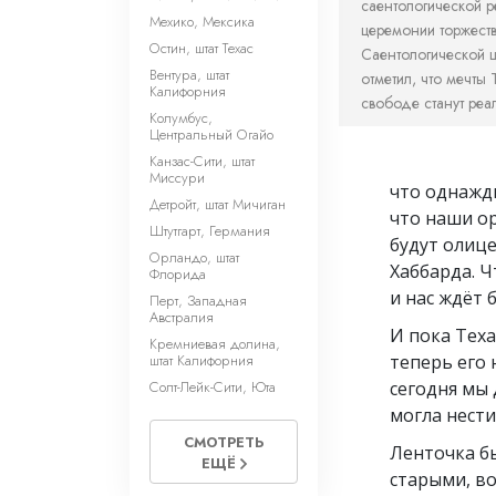
саентологической р
Мехико, Мексика
церемонии торжеств
Остин, штат Техас
Саентологической ц
Вентура, штат
отметил, что мечты
Калифорния
свободе станут реа
Колумбус,
Центральный Огайо
Канзас-Сити, штат
Миссури
что однажд
Детройт, штат Мичиган
что наши о
Штутгарт, Германия
будут олиц
Орландо, штат
Хаббарда. Ч
Флорида
и нас ждёт 
Перт, Западная
Австралия
И пока Теха
Кремниевая долина,
штат Калифорния
теперь его 
Солт-Лейк-Cити, Юта
сегодня мы 
могла нести
СМОТРЕТЬ
Ленточка бы
ЕЩЁ
старыми, во