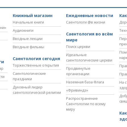
Книжный магазин
Ежедневные новости
Ка
Начальные книги
Саентологи @в жизни
Дор
зни»
Аудиокниги
Тех
Саентология во всём
Вводные лекции
Пер
мире
пре
Поиск церкви
Вводные фильмы
Пом
Идеальные
нар
Саентология сегодня
саентологические церкви
ги
Торжественные открытия
Пра
ар
Продвинутые
Саентологические
организации
Пра
сти
праздники
Наземная база Флага
На 
Духовный лидер
здо
«Фривиндз»
саентологической религии
Доб
Распространение
свя
Саентологии по всему
миру
Как
зд