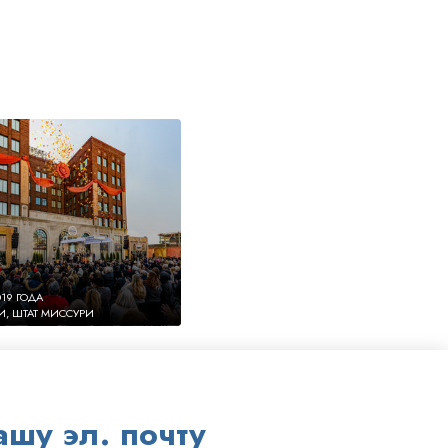
019 ГОДА
И, ШТАТ МИССУРИ
шу эл. почту