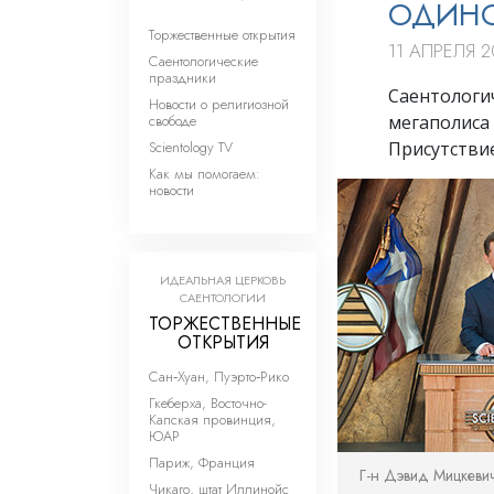
ОДИНО
Торжественные открытия
11 АПРЕЛЯ 2
Саентологические
праздники
Саентологич
Новости о религиозной
свободе
мегаполиса 
Scientology TV
Присутстви
Как мы помогаем:
новости
ИДЕАЛЬНАЯ ЦЕРКОВЬ
САЕНТОЛОГИИ
ТОРЖЕСТВЕННЫЕ
ОТКРЫТИЯ
Сан‑Хуан, Пуэрто‑Рико
Гкеберха, Восточно-
Капская провинция,
ЮАР
Париж, Франция
Г-н Дэвид Мицкеви
Чикаго, штат Иллинойс