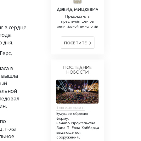
ДЭВИД МИЦКЕВИЧ
Председатель
правления Центра
религиозной технологии
г в сердце
года.
 дня.
ПОСЕТИТЕ
Герс,
ПОСЛЕДНИЕ
аса в
НОВОСТИ
у вышла
ный
альной
следовал
ин,
1 АВГУСТА 2026 Г.
Будущее обретает
форму:
 по
начало строительства
Зала Л. Рона Хаббарда –
, г-жа
выдающегося
льное
сооружения,