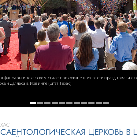
ть.
cвященники
е?
под фанфары в техасском стиле прихожане и их гости праздновали о
кви Далласа в Ирвинге (штат Техас).
ЕХАС
 САЕНТОЛОГИЧЕСКАЯ ЦЕРКОВЬ В 