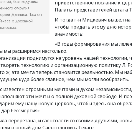
елигии, был ведущим
приветственное послание к цер
енного открытия
Палаты представителей штата Т
еркви Далласа. Там он
И тогда г-н Мицкевич вышел на 
 Техаса о духовной
чтобы придать этому дню исто
льностью.
значимость:
«В годы формирования мы лелея
ы мы расширимся настолько,
рганизации поднимутся на уровень нашей технологии, 
етворять технологию и организационную политику Л. Р
то ж, эта мечта теперь становится реальностью. Мы наб
будущее куда более славное, чем мы могли вообразить.
с известен огромными мечтами и духом независимости,
наполняют эти мечты о полной духовной свободе. И по
дарим ему нашу новую церковь, чтобы здесь она обрел
 дар бессмертия».
ла перерезана, и саентологи со своими друзьями, нов
шли в новый дом Саентологии в Техасе.