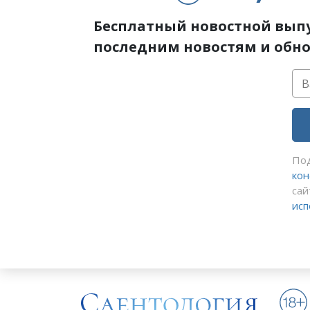
Бесплатный новостной вып
последним новостям и обн
Под
ко
са
исп