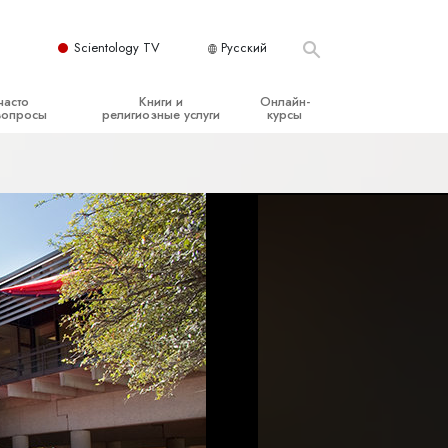
Scientology TV
Русский
часто
Книги и
Онлайн-
вопросы
религиозные услуги
курсы
ые принципы
Начальные книги
Как разрешать конфликты
Аудиокниги
Динамики существования
организация
Вводные лекции
Компоненты понимания
Вводные фильмы
Как противостоять опасному
окружению
Начальные религиозные услуги
Помощь при болезнях и травмах
Целостность и честность
Супружество
Шкала эмоциональных тонов