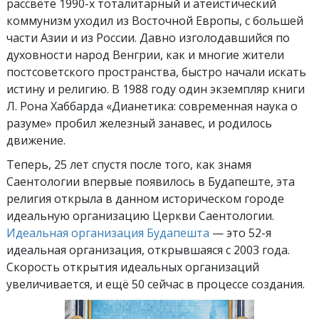
рассвете 1990-х тоталитарный и атеистический
коммунизм уходил из Восточной Европы, с большей
части Азии и из России. Давно изголодавшийся по
духовности народ Венгрии, как и многие жители
постсоветского пространства, быстро начали искать
истину и религию. В 1988 году один экземпляр книги
Л. Рона Хаббарда
«Дианетика: современная наука о
разуме» пробил железный занавес, и родилось
движение.
Теперь, 25 лет спустя после того, как знамя
Саентологии впервые появилось в Будапеште, эта
религия открыла в данном историческом городе
идеальную организацию Церкви Саентологии.
Идеальная организация Будапешта
— это 52-я
идеальная организация, открывшаяся с 2003 года.
Скорость открытия идеальных организаций
увеличивается, и ещё 50 сейчас в процессе создания.