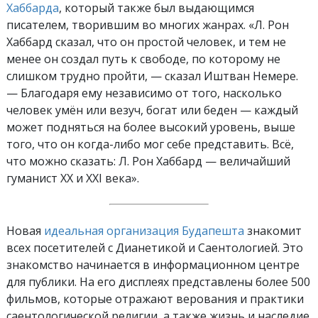
Хаббарда
, который также был выдающимся
писателем, творившим во многих жанрах. «Л. Рон
Хаббард сказал, что он простой человек, и тем не
менее он создал путь к свободе, по которому не
слишком трудно пройти, — сказал Иштван Немере.
— Благодаря ему независимо от того, насколько
человек умён или везуч, богат или беден — каждый
может подняться на более высокий уровень, выше
того, что он когда-либо мог себе представить. Всё,
что можно сказать: Л. Рон Хаббард — величайший
гуманист XX и XXI века».
Новая
идеальная организация Будапешта
знакомит
всех посетителей с Дианетикой и Саентологией. Это
знакомство начинается в информационном центре
для публики. На его дисплеях представлены более 500
фильмов, которые отражают верования и практики
саентологической религии, а также жизнь и наследие