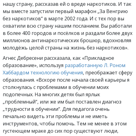
нашу страну, рассказав ей о вреде наркотиков. И так
мы вместе запустили первый марафон „За Венгрию
без наркотиков“ в марте 2002 года. И с тех пор вы
охватили всю страну нашим посланием. Вы работали
в более 400 городов и посёлков и раздали более двух
миллионов антинаркотических брошюр,
вдохновляя
молодёжь целой страны на жизнь без наркотиков».
Агнес Дебресени рассказала, как «Прикладное
образование», используя
разработанную Л. Роном
Хаббардом технологию обучения
, преображает сферу
образования. «Вскоре после начала своей карьеры я
столкнулась с проблемами в обучении моих
подопечных. На многих детях был ярлык
„проблемный“, или же им был поставлен диагноз
„трудности в обучении“. Для педагога очень
печально видеть эти проблемы и не иметь
инструментов, чтобы помочь. Тем не менее в этом
густеющем мраке до сих пор существуют люди,