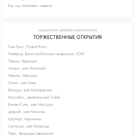
Как мы помогаем: новости
ИДЕАЛЬНАЯ ЦЕРКОВЬ САЕНТОЛОГИИ
ТОРЖЕСТВЕННЫЕ ОТКРЫТИЯ
Сан‑Хуан, Пуэрто‑Рико
Гкеберха, Восточно-Капская провинция, ЮАР
Париж, Франция
Чикаго, штат Иллинойс
Мехико, Мексика
Остин, штат Техас
Вентура, штат Калифорния
Колумбус, Центральный Огайо
Канзас-Сити, штат Миссури
Детройт, штат Мичиган
Штутгарт, Германия
Орландо, штат Флорида
Перт, Западная Австралия