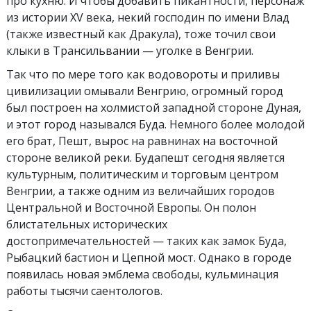
про кухню. И чтобы добавить пикантности, персонаж
из истории XV века, некий господин по имени Влад
(также известный как Дракула), тоже точил свои
клыки в Трансильвании — уголке в Венгрии.
Так что по мере того как водовороты и приливы
цивилизации омывали Венгрию, огромный город
был построен на холмистой западной стороне Дуная,
и этот город назывался Буда. Немного более молодой
его брат, Пешт, вырос на равнинах на восточной
стороне великой реки. Будапешт сегодня является
культурным, политическим и торговым центром
Венгрии, а также одним из величайших городов
Центральной и Восточной Европы. Он полон
блистательных исторических
достопримечательностей — таких как замок Буда,
Рыбацкий бастион и Цепной мост. Однако в городе
появилась новая эмблема свободы, кульминация
работы тысячи саентологов.