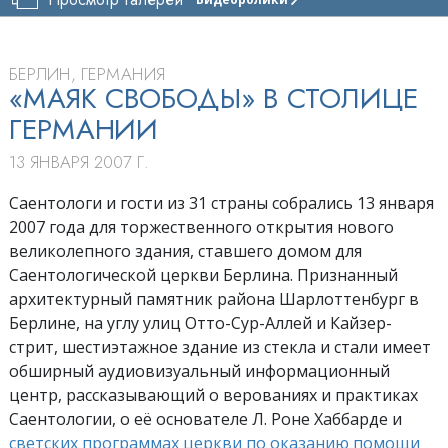
ЦЕРКОВЬ
САЕНТОЛОГИИ
БЕРЛИНА
БЕРЛИН, ГЕРМАНИЯ
ТУР
«МАЯК СВОБОДЫ» В СТОЛИЦЕ
ГЕРМАНИИ
ТОРЖЕСТВЕННОЕ
ОТКРЫТИЕ
13 ЯНВАРЯ 2007 Г.
Саентологи и гости из 31 страны собрались 13 января
2007 года для торжественного открытия нового
великолепного здания, ставшего домом для
Саентологической церкви Берлина. Признанный
архитектурный памятник района Шарлоттенбург в
Берлине, на углу улиц Отто-Сур-Аллей и Кайзер-
стрит, шестиэтажное здание из стекла и стали имеет
обширный аудиовизуальный информационный
центр, рассказывающий о верованиях и практиках
Саентологии, о её основателе Л. Роне Хаббарде и
светских программах церкви по оказанию помощи