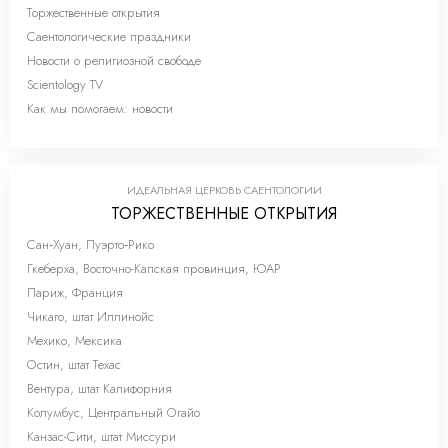
Торжественные открытия
Саентологические праздники
Новости о религиозной свободе
Scientology TV
Как мы помогаем: новости
ИДЕАЛЬНАЯ ЦЕРКОВЬ САЕНТОЛОГИИ
ТОРЖЕСТВЕННЫЕ ОТКРЫТИЯ
Сан‑Хуан, Пуэрто‑Рико
Гкеберха, Восточно-Капская провинция, ЮАР
Париж, Франция
Чикаго, штат Иллинойс
Мехико, Мексика
Остин, штат Техас
Вентура, штат Калифорния
Колумбус, Центральный Огайо
Канзас-Сити, штат Миссури