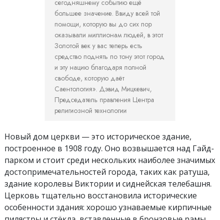
сегодняшнему событию ещё
большее значение. Ввиду всей той
помощи, которую вы до сих пор
оказывали миллионам людей, в этот
Золотой век у вас теперь есть
средство поднять по тону этот город
и эту нацию благодаря полной
свободе, которую даёт
Саентология».
Дэвид Мицкевич,
Председатель правления Центра
религиозной технологии
Новый дом церкви — это историческое здание,
построенное в 1908 году. Оно возвышается над Гайд-
парком и стоит среди нескольких наиболее значимых
достопримечательностей города, таких как ратуша,
здание королевы Виктории и сиднейская телебашня.
Церковь тщательно восстановила исторические
особенности здания: хорошо узнаваемые кирпичные
пилястры и стёкла, вставленные в бронзовые рамы,