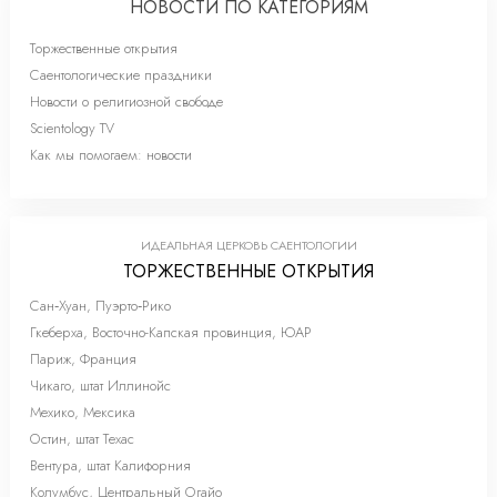
НОВОСТИ ПО КАТЕГОРИЯМ
Торжественные открытия
Саентологические праздники
Новости о религиозной свободе
Scientology TV
Как мы помогаем: новости
ИДЕАЛЬНАЯ ЦЕРКОВЬ САЕНТОЛОГИИ
ТОРЖЕСТВЕННЫЕ ОТКРЫТИЯ
Сан‑Хуан, Пуэрто‑Рико
Гкеберха, Восточно-Капская провинция, ЮАР
Париж, Франция
Чикаго, штат Иллинойс
Мехико, Мексика
Остин, штат Техас
Вентура, штат Калифорния
Колумбус, Центральный Огайо