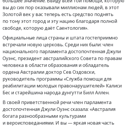
большее значение. Ввиду всей той помощи, которую
вы до сих пор оказывали миллионам людей, в этот
Золотой век у вас теперь есть средство поднять
по тону этот город и эту нацию благодаря полной
свободе, которую даёт Саентология».
Официальные лица страны и штата гостеприимно
встречали новую церковь. Среди них были: член
национального парламента достопочтенная Джули
Оуэнс, президент австралийского Совета по правам
человека в области образования и обладатель
ордена Австралии доктор Сев Оздовски,
руководитель программы «Служба помощи для
реабилитации молодых правонарушителей» Калиси
Бес и старейшина народа дунгутти Билл Аллен.
В своей приветственной речи член парламента
достопочтенная Джули Оуэнс сказала: «Австралия
богата разнообразными культурами
и вероисповеданиями. И вы — яркая новая часть