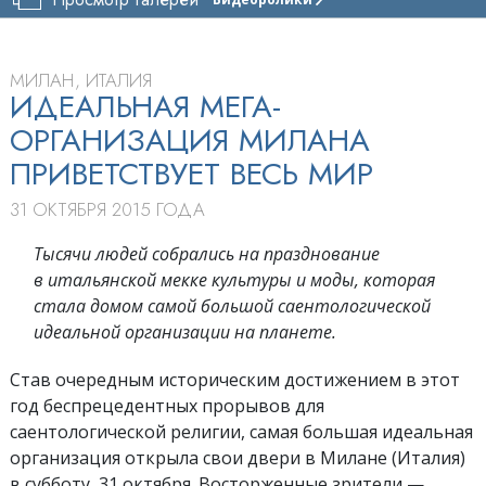
ЦЕРКОВЬ
САЕНТОЛОГИИ
МИЛАНА
МИЛАН, ИТАЛИЯ
ТУР
ИДЕАЛЬНАЯ МЕГА-
ОРГАНИЗАЦИЯ МИЛАНА
ТОРЖЕСТВЕННОЕ
ОТКРЫТИЕ
ПРИВЕТСТВУЕТ ВЕСЬ МИР
31 ОКТЯБРЯ 2015 ГОДА
Тысячи людей собрались на празднование
в итальянской мекке культуры и моды, которая
стала домом самой большой саентологической
идеальной организации на планете.
Став очередным историческим достижением в этот
год беспрецедентных прорывов для
саентологической религии, самая большая идеальная
организация открыла свои двери в Милане (Италия)
в субботу, 31 октября. Восторженные зрители —