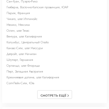
Сан‑Хуан, Пуэрто‑Рико
Гкеберха, Восточно-Капская провинция, ЮАР
Париж, Франция
Чикаго, штат Иллинойс
Мехико, Мексика
Остин, штат Техас
Вентура, штат Калифорния
Колумбус, Центральный Огайо
Канзас-Сити, штат Миссури
Детройт, штат Мичиган
Штутгарт, Германия
Орландо, штат Флорида
Перт, Западная Австралия
Кремниевая долина, штат Калифорния
Солт-Лейк-Cити, Юта
СМОТРЕТЬ ЕЩЁ