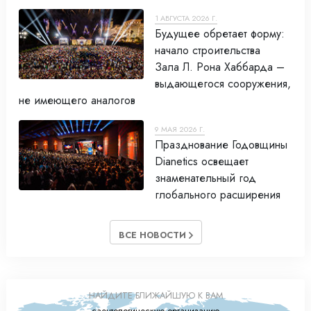
1 АВГУСТА 2026 Г.
Будущее обретает форму:
начало строительства
Зала Л. Рона Хаббарда –
выдающегося сооружения,
не имеющего аналогов
9 МАЯ 2026 Г.
Празднование Годовщины
Dianetics освещает
знаменательный год
глобального расширения
ВСЕ НОВОСТИ
НАЙДИТЕ БЛИЖАЙШУЮ К ВАМ
саентологическую организацию