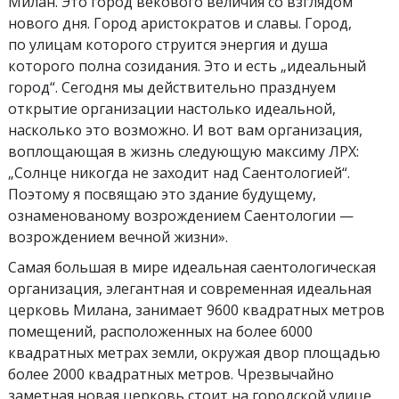
Милан. Это город векового величия со взглядом
нового дня. Город аристократов и славы. Город,
по улицам которого струится энергия и душа
которого полна созидания. Это и есть „идеальный
город“. Сегодня мы действительно празднуем
открытие организации настолько идеальной,
насколько это возможно. И вот вам организация,
воплощающая в жизнь следующую максиму ЛРХ:
„Солнце никогда не заходит над Саентологией“.
Поэтому я посвящаю это здание будущему,
ознаменованому возрождением Саентологии —
возрождением вечной жизни».
Самая большая в мире идеальная саентологическая
организация, элегантная и современная идеальная
церковь Милана, занимает 9600 квадратных метров
помещений, расположенных на более 6000
квадратных метрах земли, окружая двор площадью
более 2000 квадратных метров. Чрезвычайно
заметная новая церковь стоит на городской улице