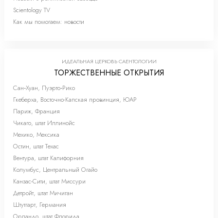
Scientology TV
Как мы помогаем: новости
ИДЕАЛЬНАЯ ЦЕРКОВЬ САЕНТОЛОГИИ
ТОРЖЕСТВЕННЫЕ ОТКРЫТИЯ
Сан‑Хуан, Пуэрто‑Рико
Гкеберха, Восточно-Капская провинция, ЮАР
Париж, Франция
Чикаго, штат Иллинойс
Мехико, Мексика
Остин, штат Техас
Вентура, штат Калифорния
Колумбус, Центральный Огайо
Канзас-Сити, штат Миссури
Детройт, штат Мичиган
Штутгарт, Германия
Орландо, штат Флорида