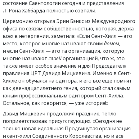
состояние Саентологии сегодня и представления
Л. Рона Хаббарда полностью совпали.
Церемонию открыла Эрин Бэнкс из Международного
офиса по связям с общественностью, которая, держа
всех в нетерпении, заметила: «Если Сент-Хилл — это
место, которое многие называют своим
домом
,
и если Сент-Хилл — это та организация, которую
многие называют
своей
организацией, что ж, это
также имеет особое значение и для Председателя
правления ЦРТ Дэвида Мицкевича. Именно в Сент-
Хилле он обучался на одитора, и его всё ещё помнят
как двенадцатилетнего гения, который стал самым
юным профессиональным одитором Сент-Хилла.
Остальное, как говорится, — уже история!»
Дэвид Мицкевич продолжил праздник, тепло
поприветствовав присутствующих. «Сегодня не
только новая идеальная Продвинутая организация
и сент-хилл Соединённого Королевства, но и все