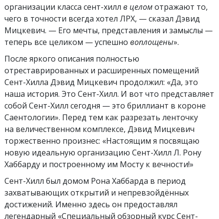
организации класса сент-хилл
в целом
отражают то,
чего в точности всегда хотел ЛРХ, — сказал Дэвид
Мицкевич. — Его мечты, представления и замыслы —
теперь все целиком — успешно
воплощены
».
После яркого описания полностью
отреставрированных и расширенных помещений
Сент-Хилла Дэвид Мицкевич продолжил: «Да, это
наша история. Это Сент-Хилл. И вот что представляет
собой Сент-Хилл сегодня — это бриллиант в короне
Саентологии». Перед тем как разрезать ленточку
на величественном комплексе, Дэвид Мицкевич
торжественно произнес: «Настоящим я посвящаю
новую идеальную организацию Сент-Хилл Л. Рону
Хаббарду и построенному им Мосту к вечности!»
Сент-Хилл был домом Рона Хаббарда в период
захватывающих открытий и непревзойдённых
достижений. Именно здесь он предоставлял
легендарный «Специальный обзорный курс Сент-