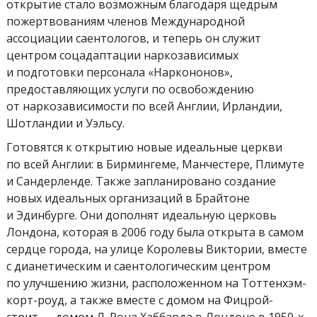
открытие стало возможным благодаря щедрым
пожертвованиям членов Международной
ассоциации саентологов, и теперь он служит
центром соцадаптации наркозависимых
и подготовки персонала «Наркононов»,
предоставляющих услуги по освобождению
от наркозависимости по всей Англии, Ирландии,
Шотландии и Уэльсу.
Готовятся к открытию новые идеальные церкви
по всей Англии: в Бирмингеме, Манчестере, Плимуте
и Сандерленде. Также запланировано создание
новых идеальных организаций в Брайтоне
и Эдинбурге. Они дополнят идеальную церковь
Лондона, которая в 2006 году была открыта в самом
сердце города, на улице Королевы Виктории, вместе
с дианетическим и саентологическим центром
по улучшению жизни, расположенном на Тоттенхэм-
корт-роуд, а также вместе с домом на Фицрой-
стрит — домом Л. Рона Хаббарда в Лондоне в 1950-х