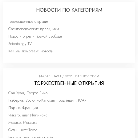
НОВОСТИ ПО КАТЕГОРИЯМ
Торжественные открытия
Саентологические праздники
Новости о религиозной свободе
Scientology TV
Как мы помогаем: новости
ИДЕАЛЬНАЯ ЦЕРКОВЬ САЕНТОЛОГИИ
ТОРЖЕСТВЕННЫЕ ОТКРЫТИЯ
Сан‑Хуан, Пуэрто‑Рико
Гкеберха, Восточно-Капская провинция, ЮАР
Париж, Франция
Чикаго, штат Иллинойс
Мехико, Мексика
Остин, штат Техас
Вентура, штат Калифорния