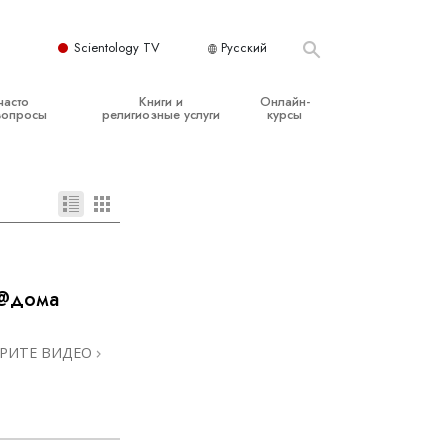
Scientology TV
Русский
часто
Книги и
Онлайн-
вопросы
религиозные услуги
курсы
ые принципы
Начальные книги
Как разрешать конфликты
Аудиокниги
Динамики существования
организация
Вводные лекции
Компоненты понимания
Вводные фильмы
Как противостоять опасному
окружению
 @дома
Начальные религиозные услуги
Помощь при болезнях и травмах
РИТЕ ВИДЕО
Целостность и честность
Супружество
Шкала эмоциональных тонов