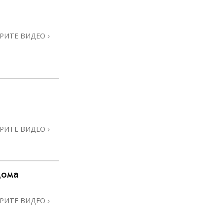
Решение проблемы наркотиков
Дети
РИТЕ ВИДЕО
Инструменты для использования
в работе
Этика и состояния
Причина подавления
Расследования
Основы организации
РИТЕ ВИДЕО
Основы связей с общественностью
Задачи и цели
дома
Технология обучения
РИТЕ ВИДЕО
Общение