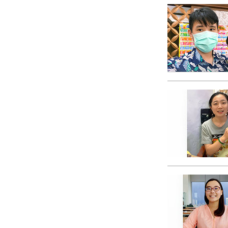
Любовь и ненавис
Что такое величи