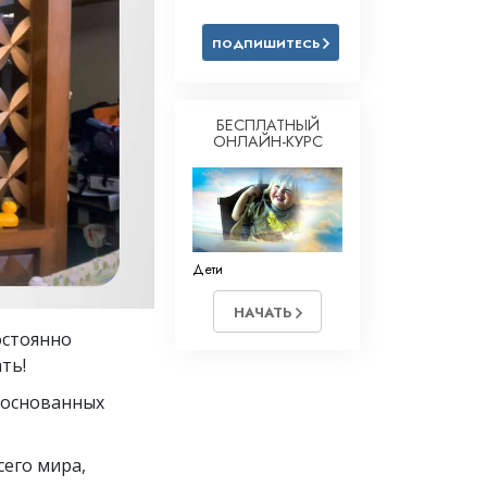
Решение проблемы наркотиков
ПОДПИШИТЕСЬ
Дети
Инструменты для использования
в работе
БЕСПЛАТНЫЙ
ОНЛАЙН-КУРС
Этика и состояния
Причина подавления
Расследования
Дети
Основы организации
НАЧАТЬ
Основы связей с общественностью
остоянно
Задачи и цели
ть!
, основанных
Технология обучения
Общение
его мира,