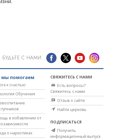
изни.
БУДЬТЕ С НАМИ
СВЯЖИТЕСЬ С НАМИ
к мы помогаем
ога к счастью
Есть вопросы?
Свяжитесь с нами
нология Обучения
Отзыв о сайте
евоспитание
ступников
Найти церковь
ощь в избавлении от
ПОДПИСАТЬСЯ
козависимости
Получить
вда о наркотиках
информационный выпуск