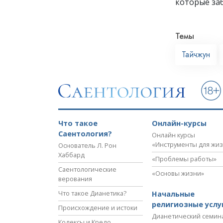
которые заб
Темы
Тайчжун
Что такое
Онлайн-курсы
Саентология?
Онлайн курсы
«Инструменты для жи
Основатель Л. Рон
Хаббард
«Проблемы работы»
Саентологические
«Основы жизни»
верования
Что такое Дианетика?
Начальные
религиозные услу
Происхождение и истоки
Дианетический семин
Кодексы и Кредо