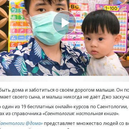
ть.
cвященники
е?
быть дома и заботиться о своём дорогом малыше. Он п
мает своего сына, и малыш никогда не даёт Джо заскуча
о один из 19 бесплатных онлайн-курсов по Саентологии
ах из справочника
«Саентология: настольная книга»
.
Саентологи @дома»
представляет множество людей со вс