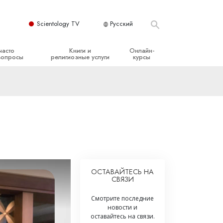
Scientology TV
Русский
часто
Книги и
Онлайн-
вопросы
религиозные услуги
курсы
ые принципы
Начальные книги
Как разрешать конфликты
Аудиокниги
Динамики существования
организация
Вводные лекции
Компоненты понимания
Вводные фильмы
Как противостоять опасному
окружению
Начальные религиозные услуги
Помощь при болезнях и травмах
ОСТАВАЙТЕСЬ НА
СВЯЗИ
Целостность и честность
Супружество
Смотрите последние
новости и
Шкала эмоциональных тонов
оставайтесь на связи.