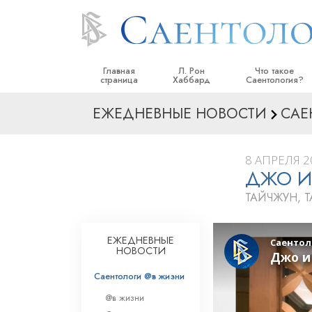
Главная
Л. Рон
Что такое
страница
Хаббард
Саентология?
ЕЖЕДНЕВНЫЕ НОВОСТИ
САЕ
Верования и прак
Саентологически
кодексы
8 АПРЕЛЯ 20
ДЖО И
Что саентологи го
Саентологии
ТАЙЧЖУН, 
Познакомьтесь с 
Внутри церкви
ЕЖЕДНЕВНЫЕ
НОВОСТИ
Основные принци
Саентологи @в жизни
Введение в Диане
@в жизни