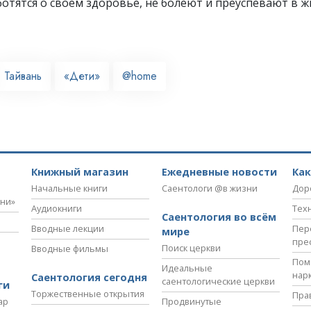
отятся о своём здоровье, не болеют и преуспевают в ж
Тайвань
«Дети»
@home
Книжный магазин
Ежедневные новости
Ка
Начальные книги
Саентологи @в жизни
Дор
зни»
Аудиокниги
Тех
Саентология во всём
Вводные лекции
Пер
мире
пре
Поиск церкви
Вводные фильмы
Пом
Идеальные
нар
Саентология сегодня
саентологические церкви
ги
Торжественные открытия
Пра
ар
Продвинутые