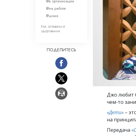
Любовь и ненавис
@в организации
Что такое величи
@на работе
@дома
Как оставаться
здоровыми
ПОДЕЛИТЕСЬ
Джо любит 
чем-то зани
«Дети»
– эт
на принцип
Передача
«