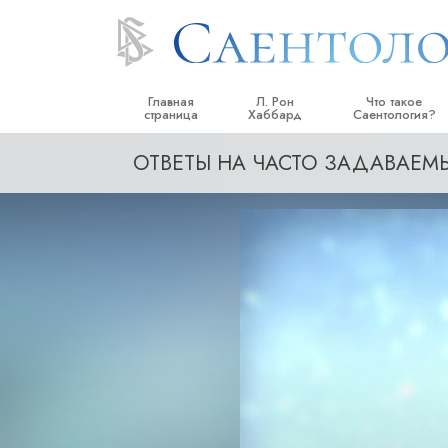
Главная
Л. Рон
Что такое
страница
Хаббард
Саентология?
ОТВЕТЫ НА ЧАСТО ЗАДАВАЕ
Верования и прак
Саентологически
кодексы
Что саентологи го
Саентологии
Познакомьтесь с 
Внутри церкви
Основные принци
Введение в Диане