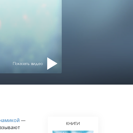
Решение проблемы наркотиков
Дети
Инструменты для использования
в работе
Этика и состояния
Причина подавления
Показать видео
Расследования
Основы организации
Основы связей с общественностью
Задачи и цели
Технология обучения
намикой
—
Общение
КНИГИ
называют