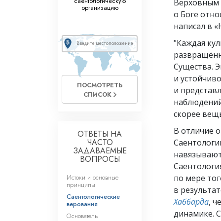
саентологическую
Верховным 
организацию
о Боге отно
написал в «
"Каждая ку
развращённ
Существа. 
и устойчив
ПОСМОТРЕТЬ
и представ
СПИСОК
наблюдений
скорее вещь
В отличие о
ОТВЕТЫ НА
ЧАСТО
Саентологи
ЗАДАВАЕМЫЕ
навязывают 
ВОПРОСЫ
Саентология
Истоки и основные
по мере тог
принципы
в результа
Саентологические
Хаббарда
, 
верования
динамике. С
Основатель