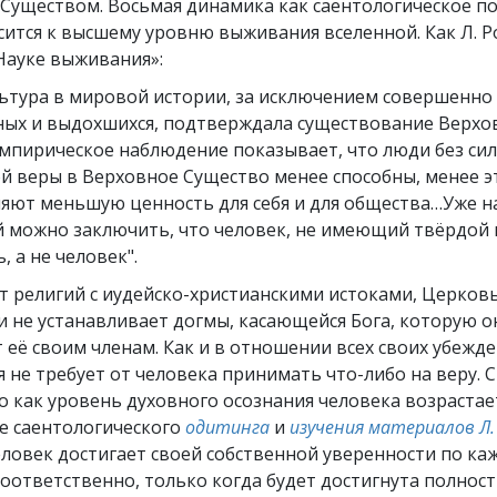
Существом. Восьмая динамика как саентологическое п
сится к высшему уровню выживания вселенной. Как Л. Р
Науке выживания»:
льтура в мировой истории, за исключением совершенно
ых и выдохшихся, подтверждала существование Верхо
Эмпирическое наблюдение показывает, что люди без си
ой веры в Верховное Существо менее способны, менее 
ляют меньшую ценность для себя и для общества…Уже н
 можно заключить, что человек, не имеющий твёрдой 
, а не человек".
т религий с иудейско-христианскими истоками, Церков
и не устанавливает догмы, касающейся Бога, которую о
её своим членам. Как и в отношении всех своих убежде
 не требует от человека принимать что-либо на веру. С
о как уровень духовного осознания человека возрастае
те саентологического
одитинга
и
изучения материалов Л.
человек достигает своей собственной уверенности по ка
оответственно, только когда будет достигнута полнос