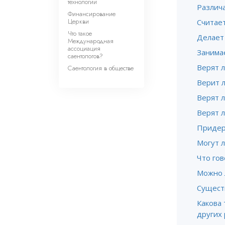
технологии
Различа
Финансирование
Церкви
Считает
Что такое
Делает
Международная
ассоциация
Занима
саентологов?
Верят л
Саентология в обществе
Верит л
Верят 
Верят л
Придер
Могут 
Что гов
Можно 
Существ
Какова 
других