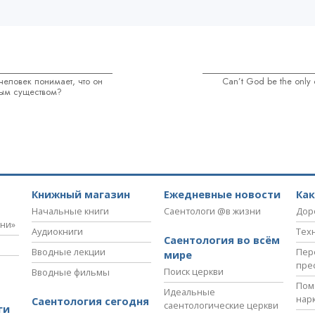
еловек понимает, что он
Can’t God be the only 
ным существом?
Книжный магазин
Ежедневные новости
Ка
Начальные книги
Саентологи @в жизни
Дор
зни»
Аудиокниги
Тех
Саентология во всём
Вводные лекции
Пер
мире
пре
Поиск церкви
Вводные фильмы
Пом
Идеальные
нар
Саентология сегодня
саентологические церкви
ги