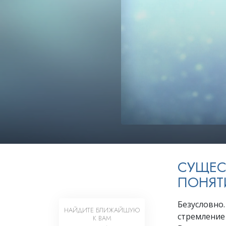
Любовь и ненавис
Что такое величи
СУЩЕС
ПОНЯТ
Безусловно
НАЙДИТЕ БЛИЖАЙШУЮ
стремление
К ВАМ