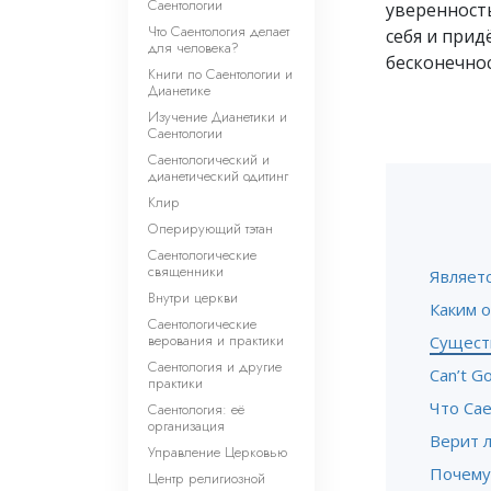
Саентологии
уверенность
Что Саентология делает
себя и при
для человека?
бесконечнос
Книги по Саентологии и
Дианетике
Изучение Дианетики и
Саентологии
Саентологический и
дианетический одитинг
Клир
Оперирующий тэтан
Саентологические
священники
Являет
Внутри церкви
Каким о
Саентологические
верования и практики
Существ
Саентология и другие
Can’t G
практики
Что Са
Саентология: её
организация
Верит л
Управление Церковью
Почему
Центр религиозной