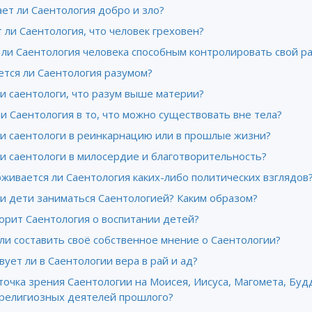
ет ли Саентология добро и зло?
 ли Саентология, что человек греховен?
 ли Саентология человека способным контролировать свой р
ется ли Саентология разумом?
и саентологи, что разум выше материи?
и Саентология в то, что можно существовать вне тела?
ли саентологи в реинкарнацию или в прошлые жизни?
и саентологи в милосердие и благотворительность?
живается ли Саентология каких-либо политических взглядов
ли дети заниматься Саентологией? Каким образом?
орит Саентология о воспитании детей?
ли составить своё собственное мнение о Саентологии?
ует ли в Саентологии вера в рай и ад?
точка зрения Саентологии на Моисея, Иисуса, Магомета, Буд
 религиозных деятелей прошлого?