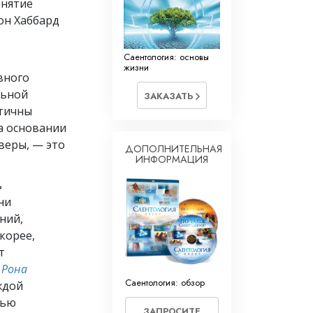
онятие
он Хаббард
Саентология: основы
жизни
вного
льной
ЗАКАЗАТЬ
этичны
а основании
веры, — это
ДОПОЛНИТЕЛЬНАЯ
ИНФОРМАЦИЯ
ь
ни
ний,
корее,
т
 Рона
Саентология: обзор
ждой
тью
ЗАПРОСИТЕ