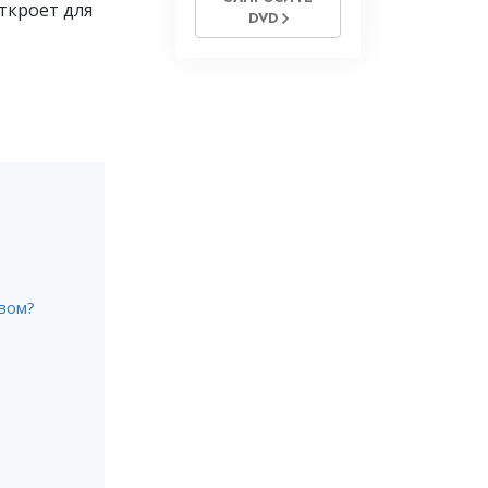
ткроет для
DVD
вом?