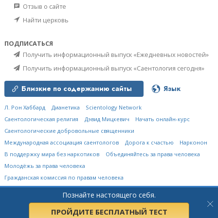
Отзыв о сайте
Найти церковь
ПОДПИСАТЬСЯ
Получить информационный выпуск «Ежедневных новостей»
Получить информационный выпуск «Саентология сегодня»
Близкие по содержанию сайты
Язык
Л. Рон Хаббард
Дианетика
Scientology Network
Саентологическая религия
Дэвид Мицкевич
Начать онлайн-курс
Саентологические добровольные священники
Международная ассоциация саентологов
Дорога к счастью
Нарконон
В поддержку мира без наркотиков
Объединяйтесь за права человека
Молодёжь за права человека
Гражданская комиссия по правам человека
Познайте настоящего себя.
© 2026
Международная Церковь Саентологии.
Все права защищены.
Политика конфиденциальности
•
Политика в отношении cookie-файлов
•
Условия пользования сайтом
•
Правовые положения
ПРОЙДИТЕ БЕСПЛАТНЫЙ ТЕСТ