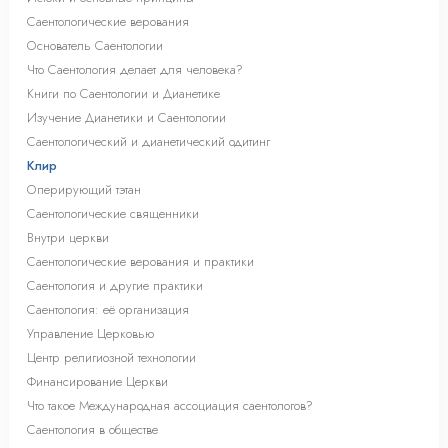
Саентологические верования
Основатель Саентологии
Что Саентология делает для человека?
Книги по Саентологии и Дианетике
Изучение Дианетики и Саентологии
Саентологический и дианетический одитинг
Клир
Оперирующий тэтан
Саентологические священники
Внутри церкви
Саентологические верования и практики
Саентология и другие практики
Саентология: её организация
Управление Церковью
Центр религиозной технологии
Финансирование Церкви
Что такое Международная ассоциация саентологов?
Саентология в обществе