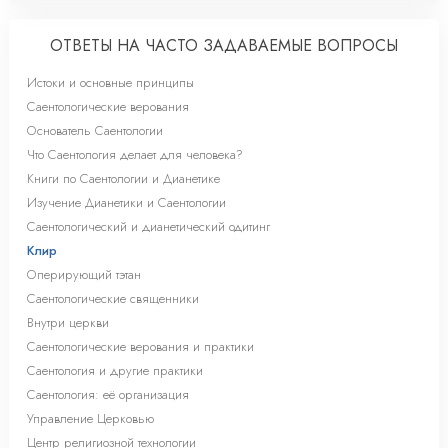
ОТВЕТЫ НА ЧАСТО ЗАДАВАЕМЫЕ ВОПРОСЫ
Истоки и основные принципы
Саентологические верования
Основатель Саентологии
Что Саентология делает для человека?
Книги по Саентологии и Дианетике
Изучение Дианетики и Саентологии
Саентологический и дианетический одитинг
Клир
Оперирующий тэтан
Саентологические священники
Внутри церкви
Саентологические верования и практики
Саентология и другие практики
Саентология: её организация
Управление Церковью
Центр религиозной технологии