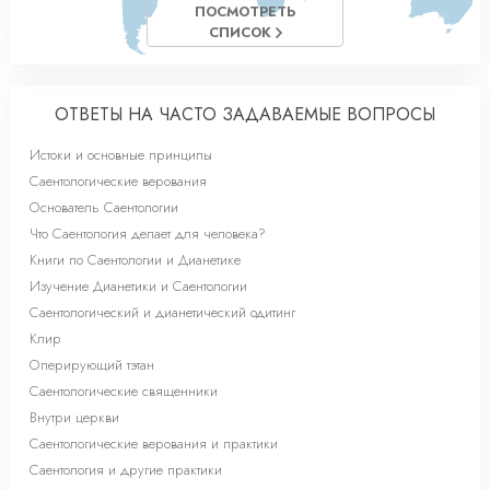
ПОСМОТРЕТЬ
СПИСОК
ОТВЕТЫ НА ЧАСТО ЗАДАВАЕМЫЕ ВОПРОСЫ
Истоки и основные принципы
Саентологические верования
Основатель Саентологии
Что Саентология делает для человека?
Книги по Саентологии и Дианетике
Изучение Дианетики и Саентологии
Саентологический и дианетический одитинг
Клир
Оперирующий тэтан
Саентологические священники
Внутри церкви
Саентологические верования и практики
Саентология и другие практики