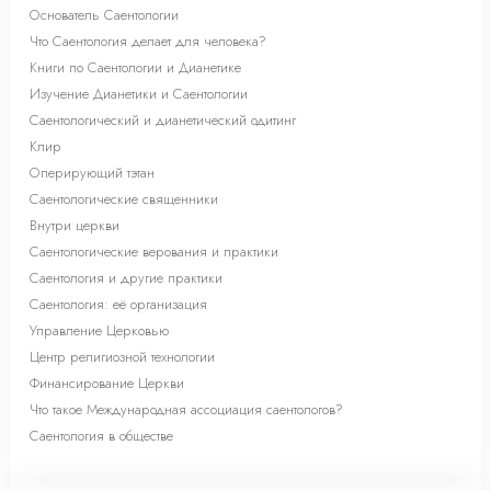
Основатель Саентологии
Что Саентология делает для человека?
Книги по Саентологии и Дианетике
Изучение Дианетики и Саентологии
Саентологический и дианетический одитинг
Клир
Оперирующий тэтан
Саентологические священники
Внутри церкви
Саентологические верования и практики
Саентология и другие практики
Саентология: её организация
Управление Церковью
Центр религиозной технологии
Финансирование Церкви
Что такое Международная ассоциация саентологов?
Саентология в обществе