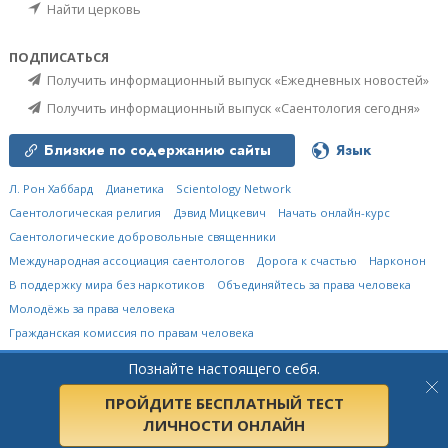
Найти церковь
ПОДПИСАТЬСЯ
Получить информационный выпуск «Ежедневных новостей»
Получить информационный выпуск «Саентология сегодня»
Близкие по содержанию сайты
Язык
Л. Рон Хаббард
Дианетика
Scientology Network
Саентологическая религия
Дэвид Мицкевич
Начать онлайн-курс
Саентологические добровольные священники
Международная ассоциация саентологов
Дорога к счастью
Нарконон
В поддержку мира без наркотиков
Объединяйтесь за права человека
Молодёжь за права человека
Гражданская комиссия по правам человека
Познайте настоящего себя.
© 2026
Международная Церковь Саентологии.
Все права защищены.
Политика конфиденциальности
•
Политика в отношении cookie-файлов
•
Условия пользования сайтом
•
Правовые положения
ПРОЙДИТЕ БЕСПЛАТНЫЙ ТЕСТ
ЛИЧНОСТИ ОНЛАЙН