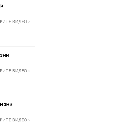
ни
Решение проблемы наркотиков
Дети
РИТЕ ВИДЕО
Инструменты для использования
в работе
Этика и состояния
зни
Причина подавления
Расследования
РИТЕ ВИДЕО
Основы организации
Основы связей с общественностью
Задачи и цели
жизни
Технология обучения
РИТЕ ВИДЕО
Общение