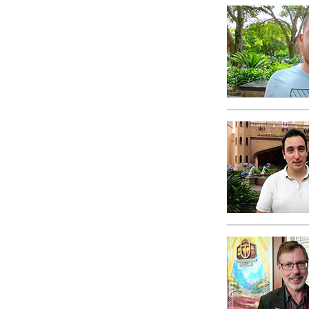
Любовь и ненавис
Что такое величи