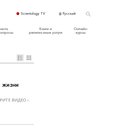
Scientology TV
Русский
часто
Книги и
Онлайн-
вопросы
религиозные услуги
курсы
ые принципы
Начальные книги
Как разрешать конфликты
Аудиокниги
Динамики существования
организация
Вводные лекции
Компоненты понимания
Вводные фильмы
Как противостоять опасному
окружению
в жизни
Начальные религиозные услуги
Помощь при болезнях и травмах
РИТЕ ВИДЕО
Целостность и честность
Супружество
Шкала эмоциональных тонов