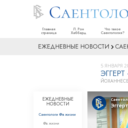
Главная
Л. Рон
Что такое
страница
Хаббард
Саентология?
ЕЖЕДНЕВНЫЕ НОВОСТИ
САЕ
Верования и прак
Саентологически
кодексы
5 ЯНВАРЯ 20
ЭГГЕР
Что саентологи го
Саентологии
ЙОХАННЕСБ
Познакомьтесь с 
Внутри церкви
ЕЖЕДНЕВНЫЕ
НОВОСТИ
Основные принци
Саентологи @в жизни
Введение в Диане
@в жизни