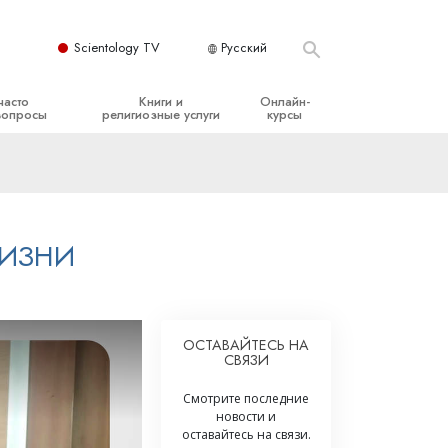
Scientology TV
Русский
часто
Книги и
Онлайн-
вопросы
религиозные услуги
курсы
ые принципы
Начальные книги
Как разрешать конфликты
Аудиокниги
Динамики существования
организация
Вводные лекции
Компоненты понимания
ЖИЗНИ
Вводные фильмы
Как противостоять опасному
окружению
Начальные религиозные услуги
Помощь при болезнях и травмах
ОСТАВАЙТЕСЬ НА
СВЯЗИ
Целостность и честность
Супружество
Смотрите последние
новости и
Шкала эмоциональных тонов
оставайтесь на связи.