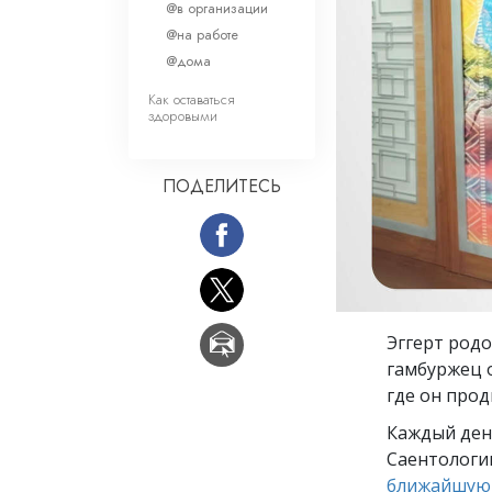
Любовь и ненавис
@в организации
Что такое величи
@на работе
@дома
Как оставаться
здоровыми
ПОДЕЛИТЕСЬ
Эггерт родо
гамбуржец 
где он прод
Каждый ден
Саентологии
ближайшую 