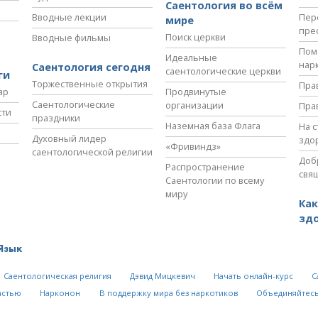
Саентология во всём
Вводные лекции
Пер
мире
пре
Поиск церкви
Вводные фильмы
Пом
Идеальные
нар
Саентология сегодня
саентологические церкви
ги
Торжественные открытия
Пра
ар
Продвинутые
Саентологические
организации
Пра
сти
праздники
Наземная база Флага
На 
Духовный лидер
здо
«Фривиндз»
саентологической религии
Доб
Распространение
свя
Саентологии по всему
миру
Как
зд
Язык
Саентологическая религия
Дэвид Мицкевич
Начать онлайн-курс
С
астью
Нарконон
В поддержку мира без наркотиков
Объединяйтесь