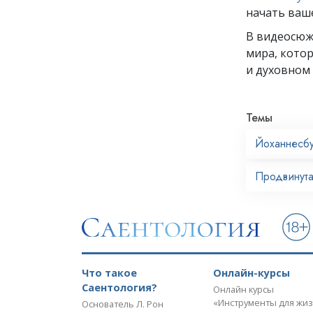
начать ваш
В видеосю
мира, кото
и духовном 
Темы
Йоханнесб
Продвинута
Что такое
Онлайн-курсы
Саентология?
Онлайн курсы
«Инструменты для жи
Основатель Л. Рон