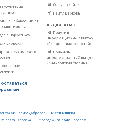
Отзыв о сайте
евоспитание
ступников
Найти церковь
ощь в избавлении от
ПОДПИСАТЬСЯ
козависимости
Получить
вда о наркотиках
информационный выпуск
ва человека
«Ежедневных новостей»
страже психического
Получить
ровья
информационный выпуск
«Саентология сегодня»
ровольные
щенники
 оставаться
оровыми
аентологические добровольные священники
 за права человека
Молодёжь за права человека