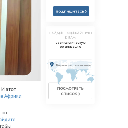
Решение проблемы наркотиков
ПОДПИШИТЕСЬ
Дети
Инструменты для использования
в работе
НАЙДИТЕ БЛИЖАЙШУЮ
К ВАМ
Этика и состояния
саентологическую
организацию
Причина подавления
Расследования
Основы организации
Основы связей с общественностью
ПОСМОТРЕТЬ
 И этот
СПИСОК
Задачи и цели
ле Африки
,
Технология обучения
 по
Общение
айдите
чтобы