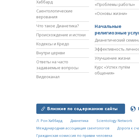
Хаббард
«Проблемы работы»
Саентологические
«Основы жизни»
верования
Что такое Дианетика?
Начальные
религиозные услу
Происхождение и истоки
Дианетический семин
Кодексы и Кредо
Эффективность лично
Внутри церкви
Улучшение жизни
Ответы на часто
Курс «Успех путём
задаваемые вопросы
общения»
Видеоканал
Близкие по содержанию сайты
Л. Рон Хаббард
Дианетика
Scientology Network
Международная ассоциация саентологов
Дорога к сч
Гражданская комиссия по правам человека