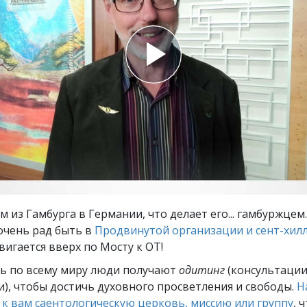
ть.
cвященники
е?
м из Гамбурга в Германии, что делает его... гамбуржцем.
очень рад быть в
Продвинутой организации и сент-хил
вигается вверх по Мосту к ОТ!
ь по всему миру люди получают
одитинг
(консультации
), чтобы достичь духовного просветления и свободы.
Н
к вам саентологическую церковь, миссию или группу
, 