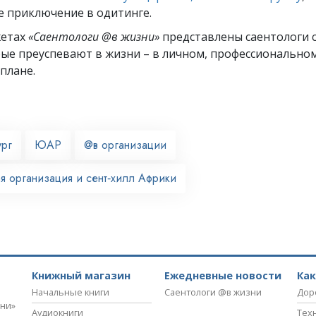
е приключение в одитинге.
жетах
«Саентологи @в жизни»
представлены саентологи с
рые преуспевают
в жизни – в личном,
профессионально
плане.
ург
ЮАР
@в организации
я организация и сент‑хилл Африки
Книжный магазин
Ежедневные новости
Ка
Начальные книги
Саентологи @в жизни
Дор
зни»
Аудиокниги
Тех