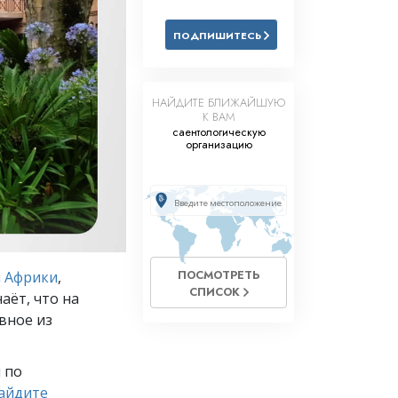
Решение проблемы наркотиков
ПОДПИШИТЕСЬ
Дети
Инструменты для использования
в работе
НАЙДИТЕ БЛИЖАЙШУЮ
К ВАМ
Этика и состояния
саентологическую
организацию
Причина подавления
Расследования
Основы организации
Основы связей с общественностью
ПОСМОТРЕТЬ
л Африки
,
СПИСОК
Задачи и цели
аёт, что на
овное из
Технология обучения
Общение
 по
айдите