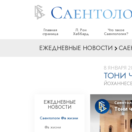
Главная
Л. Рон
Что такое
страница
Хаббард
Саентология?
ЕЖЕДНЕВНЫЕ НОВОСТИ
САЕ
Верования и прак
Саентологически
кодексы
8 ЯНВАРЯ 20
ТОНИ 
Что саентологи го
Саентологии
ЙОХАННЕСБ
Познакомьтесь с 
Внутри церкви
ЕЖЕДНЕВНЫЕ
НОВОСТИ
Основные принци
Саентологи @в жизни
Введение в Диане
@в жизни