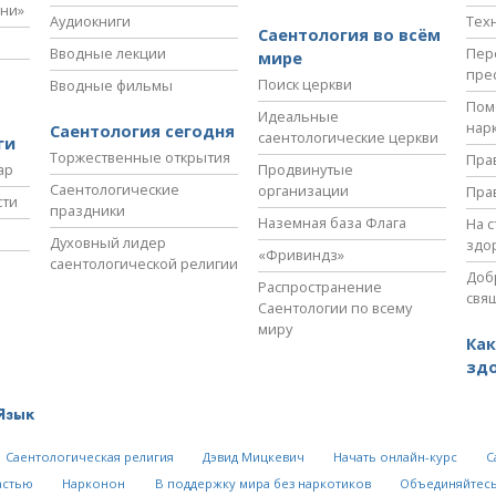
зни»
Аудиокниги
Тех
Саентология во всём
Вводные лекции
Пер
мире
пре
Поиск церкви
Вводные фильмы
Пом
Идеальные
нар
Саентология сегодня
саентологические церкви
ги
Торжественные открытия
Пра
ар
Продвинутые
Саентологические
организации
Пра
сти
праздники
Наземная база Флага
На 
Духовный лидер
здо
«Фривиндз»
саентологической религии
Доб
Распространение
свя
Саентологии по всему
миру
Как
зд
Язык
Саентологическая религия
Дэвид Мицкевич
Начать онлайн-курс
С
астью
Нарконон
В поддержку мира без наркотиков
Объединяйтесь