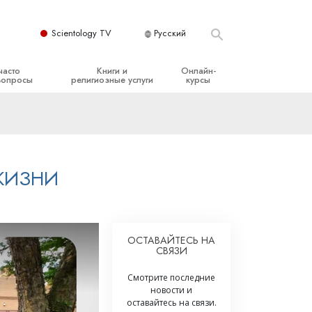
Scientology TV
Русский
часто
Книги и
Онлайн-
вопросы
религиозные услуги
курсы
ые принципы
Начальные книги
Как разрешать конфликты
Аудиокниги
Динамики существования
организация
Вводные лекции
Компоненты понимания
ЖИЗНИ
Вводные фильмы
Как противостоять опасному
окружению
Начальные религиозные услуги
Помощь при болезнях и травмах
ОСТАВАЙТЕСЬ НА
СВЯЗИ
Целостность и честность
Супружество
Смотрите последние
новости и
Шкала эмоциональных тонов
оставайтесь на связи.