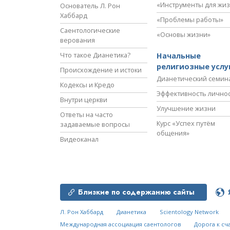
«Инструменты для жи
Основатель Л. Рон
Хаббард
«Проблемы работы»
Саентологические
«Основы жизни»
верования
Что такое Дианетика?
Начальные
религиозные услу
Происхождение и истоки
Дианетический семин
Кодексы и Кредо
Эффективность лично
Внутри церкви
Улучшение жизни
Ответы на часто
Курс «Успех путём
задаваемые вопросы
общения»
Видеоканал
Близкие по содержанию сайты
Л. Рон Хаббард
Дианетика
Scientology Network
Международная ассоциация саентологов
Дорога к сч