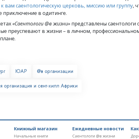
к вам саентологическую церковь, миссию или группу
, 
е приключение в одитинге.
жетах
«Саентологи @в жизни»
представлены саентологи с
рые преуспевают
в жизни – в личном,
профессионально
плане.
ург
ЮАР
@в организации
я организация и сент‑хилл Африки
Книжный магазин
Ежедневные новости
Ка
Начальные книги
Саентологи @в жизни
Дор