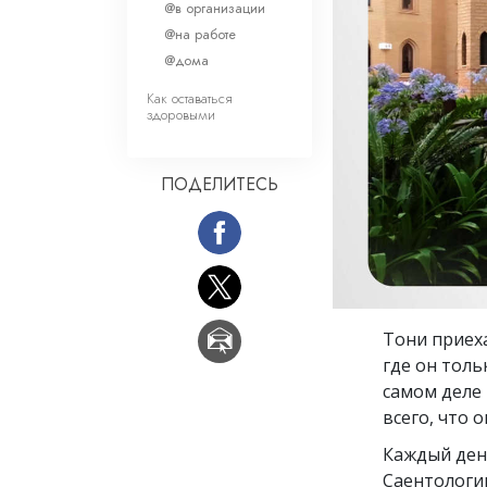
Любовь и ненавис
@в организации
Что такое величи
@на работе
@дома
Как оставаться
здоровыми
ПОДЕЛИТЕСЬ
Тони приех
где он толь
самом деле 
всего, что о
Каждый ден
Саентологии