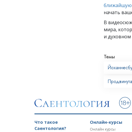
ближайшую 
начать ваш
В видеосю
мира, кото
и духовном 
Темы
Йоханнесб
Продвинута
Что такое
Онлайн-курсы
Саентология?
Онлайн курсы