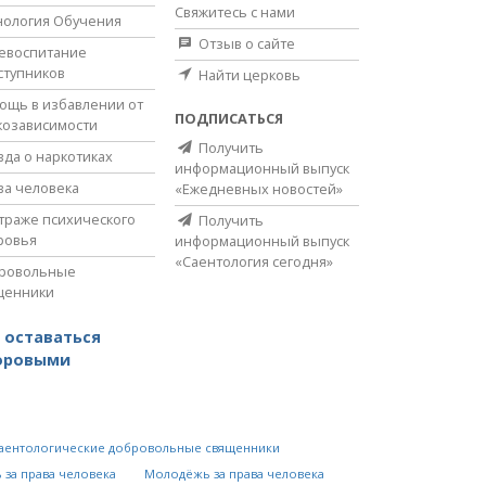
Свяжитесь с нами
нология Обучения
Отзыв о сайте
евоспитание
ступников
Найти церковь
ощь в избавлении от
ПОДПИСАТЬСЯ
козависимости
Получить
вда о наркотиках
информационный выпуск
ва человека
«Ежедневных новостей»
страже психического
Получить
ровья
информационный выпуск
«Саентология сегодня»
ровольные
щенники
 оставаться
оровыми
аентологические добровольные священники
 за права человека
Молодёжь за права человека