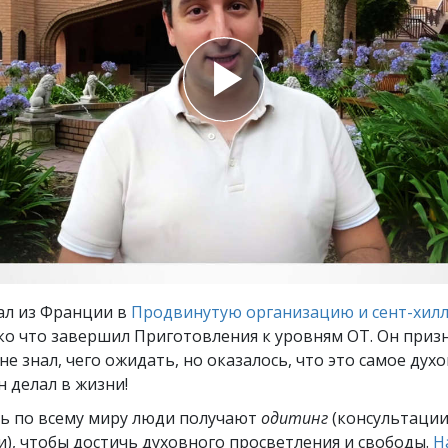
ть.
cвященники
е?
ал из Франции в
Продвинутую организацию и сент-хил
ко что завершил Приготовления к уровням ОТ. Он призн
не знал, чего ожидать, но оказалось, что это самое дух
н делал в жизни!
ь по всему миру люди получают
одитинг
(консультации
), чтобы достичь духовного просветления и свободы.
Н