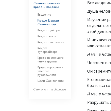
Все люди и
Саентологические
кредо и кодексы
Душа челов
Введение
Изучение р
Кредо Церкви
Саентологии
отделяться 
Кодекс одитора
этой деятел
Кодекс чести
И никакая с
Кодекс саентолога
или отказат
Кодекс
супервайзера
И мы, в наш
Кредо настоящего
члена группы
Человек в 
Кредо хорошего и
Он стремит
умелого
руководителя
Его выживан
Цели Саентологии
братства со
Саентология в обществе
И мы, в наш
Разрушать 
Разрушать 