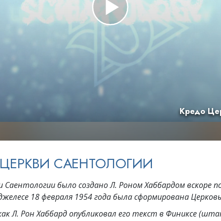
ть.
cвященники
е?
Кредо Це
 ЦЕРКВИ САЕНТОЛОГИИ
и Саентологии было создано Л. Роном Хаббардом вскоре по
нджелесе 18 февраля 1954 года была сформирована Церковь
как Л. Рон Хаббард опубликовал его текст в Финиксе (шта