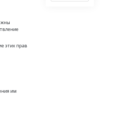
лжны
ствление
ие этих прав
ения им