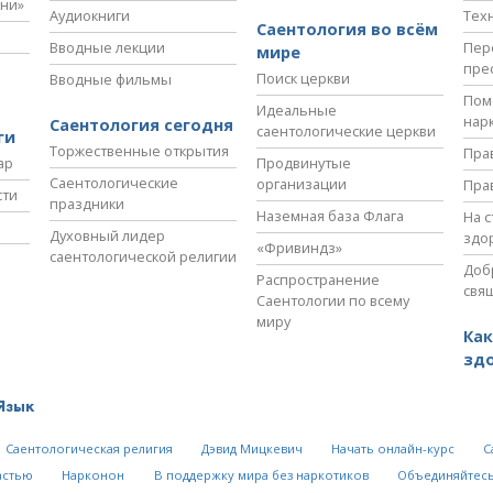
зни»
Аудиокниги
Тех
Саентология во всём
Вводные лекции
Пер
мире
пре
Поиск церкви
Вводные фильмы
Пом
Идеальные
нар
Саентология сегодня
саентологические церкви
ги
Торжественные открытия
Пра
ар
Продвинутые
Саентологические
организации
Пра
сти
праздники
Наземная база Флага
На 
Духовный лидер
здо
«Фривиндз»
саентологической религии
Доб
Распространение
свя
Саентологии по всему
миру
Как
зд
Язык
Саентологическая религия
Дэвид Мицкевич
Начать онлайн-курс
С
астью
Нарконон
В поддержку мира без наркотиков
Объединяйтесь