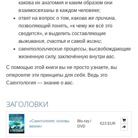
какова их анатомия и каким образом они
взаимосвязаны в каждом человеке;
ответ на вопрос о том,
какова же причина,
позволяющий понять, «к чему же всё это
сводится», и выделить составляющие
выживания, счастья
и самой
жизни
;
саентологические процессы
, высвобождающие
жизненную силу, заключённую внутри
вас
.
С помощью этой книги вы не просто узнаете, вы
откроете
эти принципы для
себя.
Ведь это
Саентология — знание о
вас
.
ЗАГОЛОВКИ
«Саентология: основы
Blu-ray /
€23 EUR
жизни»
DVD