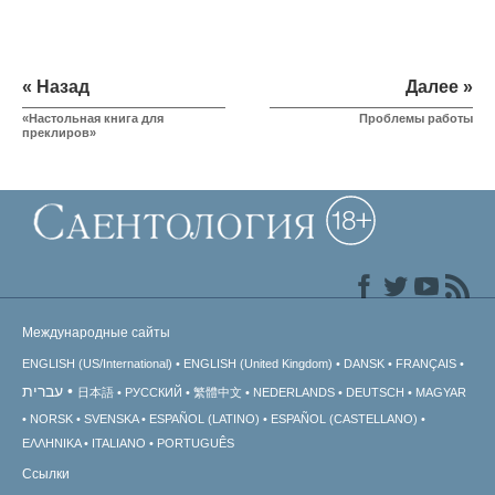
« Назад
Далее »
«Настольная книга для
Проблемы работы
преклиров»
Международные сайты
ENGLISH (US/International)
ENGLISH (United Kingdom)
DANSK
FRANÇAIS
עברית
日本語
РУССКИЙ
繁體中文
NEDERLANDS
DEUTSCH
MAGYAR
NORSK
SVENSKA
ESPAÑOL (LATINO)
ESPAÑOL (CASTELLANO)
ΕΛΛΗΝΙΚA
ITALIANO
PORTUGUÊS
Ссылки