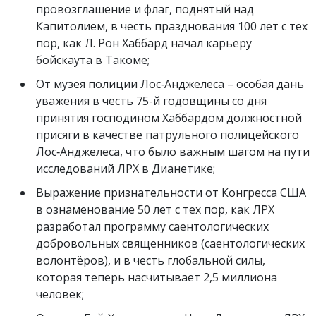
провозглашение и флаг, поднятый над
Капитолием, в честь празднования 100 лет с тех
пор, как Л. Рон Хаббард начал карьеру
бойскаута в Такоме;
От музея полиции Лос‑Анджелеса – особая дань
уважения в честь 75-й годовщины со дня
принятия господином Хаббардом должностной
присяги в качестве патрульного полицейского
Лос‑Анджелеса, что было важным шагом на пути
исследований ЛРХ в Дианетике;
Выражение признательности от Конгресса США
в ознаменование 50 лет с тех пор, как ЛРХ
разработал программу саентологических
добровольных священников (саентологических
волонтёров), и в честь глобальной силы,
которая теперь насчитывает 2,5 миллиона
человек;