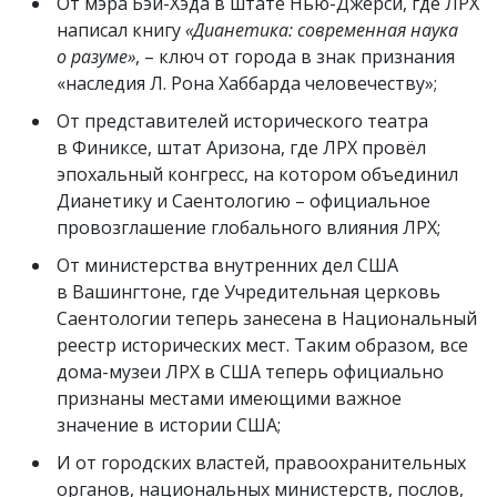
От мэра Бэй-Хэда в штате Нью-Джерси, где ЛРХ
написал книгу
«Дианетика: современная наука
о разуме»
, – ключ от города в знак признания
«наследия Л. Рона Хаббарда человечеству»;
От представителей исторического театра
в Финиксе, штат Аризона, где ЛРХ провёл
эпохальный конгресс, на котором объединил
Дианетику и Саентологию – официальное
провозглашение глобального влияния ЛРХ;
От министерства внутренних дел США
в Вашингтоне, где Учредительная церковь
Саентологии теперь занесена в Национальный
реестр исторических мест. Таким образом, все
дома-музеи ЛРХ в США теперь официально
признаны местами имеющими важное
значение в истории США;
И от городских властей, правоохранительных
органов, национальных министерств, послов,