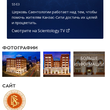
S
5
·E
3
Церковь Саентологии работает над тем, чтобы
помочь жителям Канзас-Сити достичь их целей
и процветать.
Смотрите на Scientology.TV
ФОТОГРАФИИ
БОЛЬШЕ
ИНФОРМАЦИИ
»
САЙТ