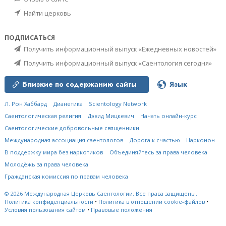
Найти церковь
ПОДПИСАТЬСЯ
Получить информационный выпуск «Ежедневных новостей»
Получить информационный выпуск «Саентология сегодня»
Близкие по содержанию сайты
Язык
Л. Рон Хаббард
Дианетика
Scientology Network
Саентологическая религия
Дэвид Мицкевич
Начать онлайн-курс
Саентологические добровольные священники
Международная ассоциация саентологов
Дорога к счастью
Нарконон
В поддержку мира без наркотиков
Объединяйтесь за права человека
Молодёжь за права человека
Гражданская комиссия по правам человека
© 2026
Международная Церковь Саентологии.
Все права защищены.
Политика конфиденциальности
•
Политика в отношении cookie-файлов
•
Условия пользования сайтом
•
Правовые положения