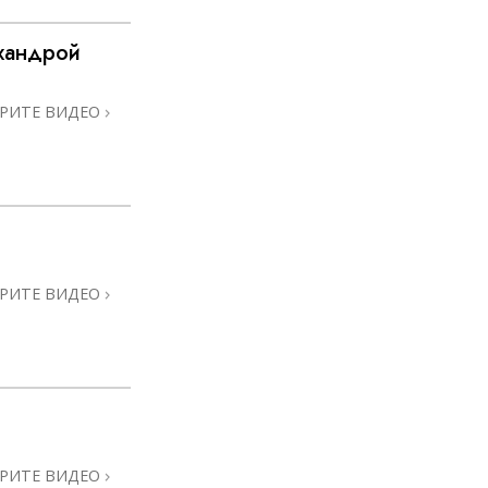
Решение проблемы наркотиков
хандрой
Дети
Инструменты для использования
РИТЕ ВИДЕО
в работе
Этика и состояния
Причина подавления
Расследования
Основы организации
РИТЕ ВИДЕО
Основы связей с общественностью
Задачи и цели
Технология обучения
Общение
РИТЕ ВИДЕО