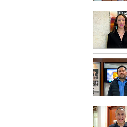
Любовь и ненавис
Что такое величи