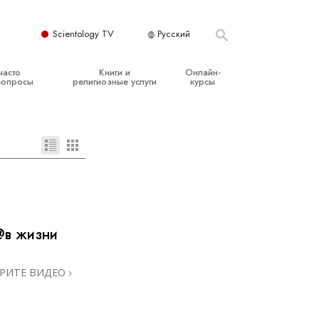
Scientology TV
Русский
часто
Книги и
Онлайн-
вопросы
религиозные услуги
курсы
ые принципы
Начальные книги
Как разрешать конфликты
Аудиокниги
Динамики существования
организация
Вводные лекции
Компоненты понимания
Вводные фильмы
Как противостоять опасному
окружению
Начальные религиозные услуги
@в жизни
Помощь при болезнях и травмах
Целостность и честность
РИТЕ ВИДЕО
Супружество
Шкала эмоциональных тонов