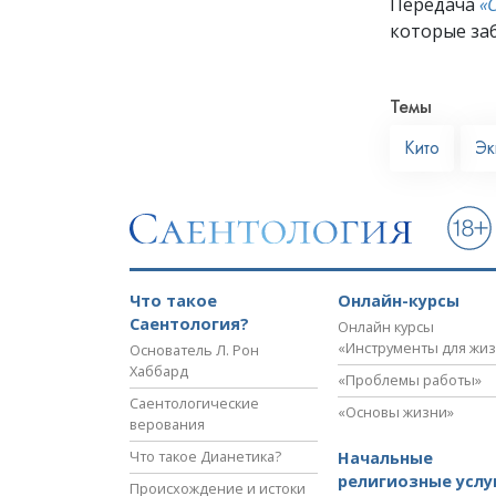
Передача
«
которые заб
Темы
Кито
Эк
Что такое
Онлайн-курсы
Саентология?
Онлайн курсы
«Инструменты для жи
Основатель Л. Рон
Хаббард
«Проблемы работы»
Саентологические
«Основы жизни»
верования
Что такое Дианетика?
Начальные
религиозные услу
Происхождение и истоки