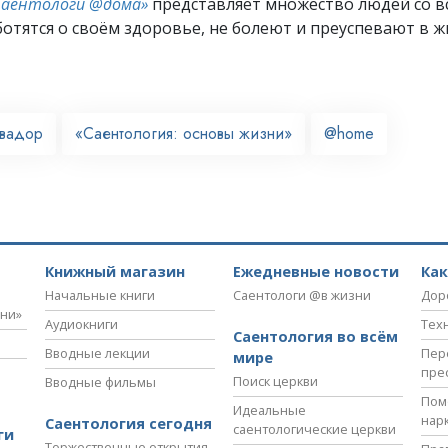
Саентологи @дома»
представляет множество людей со вс
отятся о своём здоровье, не болеют и преуспевают в ж
вадор
«Саентология: основы жизни»
@home
Книжный магазин
Ежедневные новости
Ка
Начальные книги
Саентологи @в жизни
Дор
зни»
Аудиокниги
Тех
Саентология во всём
Вводные лекции
Пер
мире
пре
Поиск церкви
Вводные фильмы
Пом
Идеальные
нар
Саентология сегодня
саентологические церкви
ги
Торжественные открытия