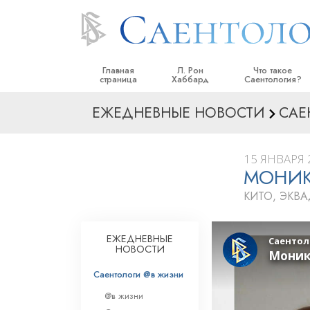
Главная
Л. Рон
Что такое
страница
Хаббард
Саентология?
ЕЖЕДНЕВНЫЕ НОВОСТИ
САЕ
Верования и прак
Саентологически
кодексы
15 ЯНВАРЯ 2
МОНИК
Что саентологи го
Саентологии
КИТО, ЭКВ
Познакомьтесь с 
Внутри церкви
ЕЖЕДНЕВНЫЕ
НОВОСТИ
Основные принци
Саентологи @в жизни
Введение в Диане
@в жизни