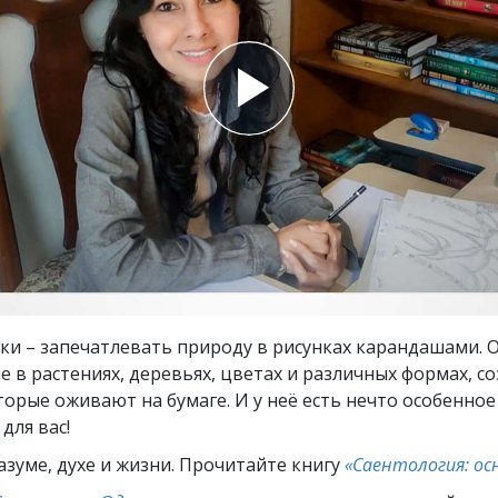
ть.
cвященники
е?
ки – запечатлевать природу в рисунках карандашами. 
 в растениях, деревьях, цветах и различных формах, с
торые оживают на бумаге. И у неё есть нечто особенное
для вас!
азуме, духе и жизни. Прочитайте книгу
«Саентология: ос