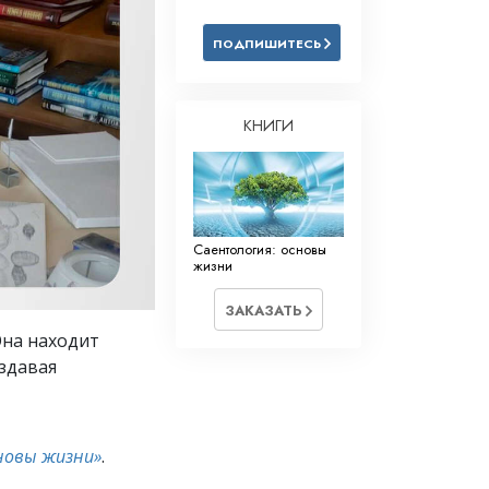
Решение проблемы наркотиков
ПОДПИШИТЕСЬ
Дети
Инструменты для использования
в работе
КНИГИ
Этика и состояния
Причина подавления
Расследования
Саентология: основы
жизни
Основы организации
ЗАКАЗАТЬ
Основы связей с общественностью
Она находит
Задачи и цели
оздавая
Технология обучения
Общение
новы жизни»
.