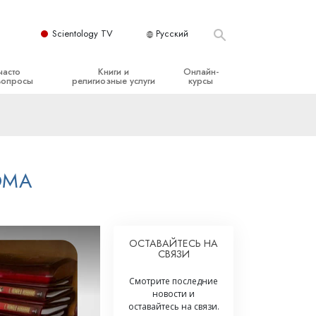
Scientology TV
Русский
часто
Книги и
Онлайн-
вопросы
религиозные услуги
курсы
ые принципы
Начальные книги
Как разрешать конфликты
Аудиокниги
Динамики существования
организация
Вводные лекции
Компоненты понимания
ОМА
Вводные фильмы
Как противостоять опасному
окружению
Начальные религиозные услуги
Помощь при болезнях и травмах
ОСТАВАЙТЕСЬ НА
СВЯЗИ
Целостность и честность
Супружество
Смотрите последние
новости и
Шкала эмоциональных тонов
оставайтесь на связи.