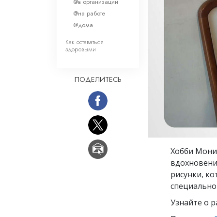
Любовь и ненавис
@в организации
Что такое величи
@на работе
@дома
Как оставаться
здоровыми
ПОДЕЛИТЕСЬ
Хобби Мони
вдохновение
рисунки, ко
специально 
Узнайте о р