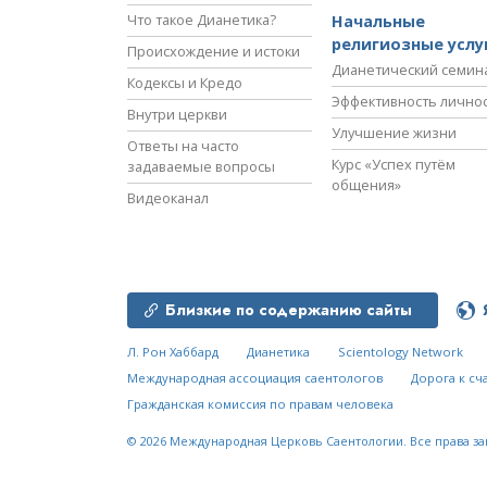
Что такое Дианетика?
Начальные
религиозные услу
Происхождение и истоки
Дианетический семин
Кодексы и Кредо
Эффективность лично
Внутри церкви
Улучшение жизни
Ответы на часто
Курс «Успех путём
задаваемые вопросы
общения»
Видеоканал
Близкие по содержанию сайты
Л. Рон Хаббард
Дианетика
Scientology Network
Международная ассоциация саентологов
Дорога к сч
Гражданская комиссия по правам человека
© 2026
Международная Церковь Саентологии.
Все права з