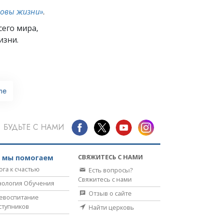
новы жизни»
.
его мира,
изни.
me
БУДЬТЕ С НАМИ
СВЯЖИТЕСЬ С НАМИ
к мы помогаем
ога к счастью
Есть вопросы?
Свяжитесь с нами
нология Обучения
Отзыв о сайте
евоспитание
ступников
Найти церковь