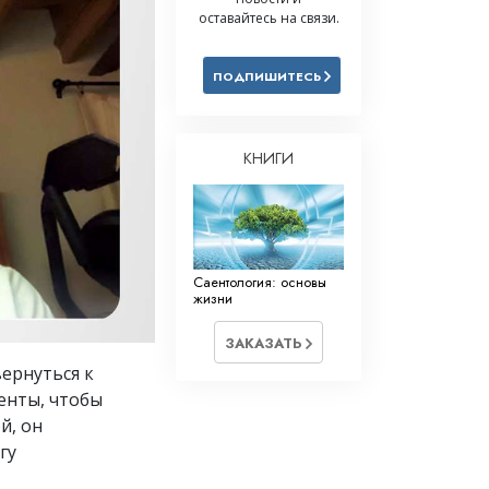
оставайтесь на связи.
Решение проблемы наркотиков
Дети
ПОДПИШИТЕСЬ
Инструменты для использования
в работе
КНИГИ
Этика и состояния
Причина подавления
Расследования
Саентология: основы
Основы организации
жизни
Основы связей с общественностью
ЗАКАЗАТЬ
Задачи и цели
вернуться к
енты, чтобы
Технология обучения
й, он
Общение
гу