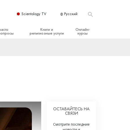
Scientology TV
Русский
часто
Книги и
Онлайн-
вопросы
религиозные услуги
курсы
ые принципы
Начальные книги
Как разрешать конфликты
Аудиокниги
Динамики существования
организация
Вводные лекции
Компоненты понимания
Вводные фильмы
Как противостоять опасному
окружению
Начальные религиозные услуги
Помощь при болезнях и травмах
Целостность и честность
ОСТАВАЙТЕСЬ НА
СВЯЗИ
Супружество
Смотрите последние
Шкала эмоциональных тонов
новости и