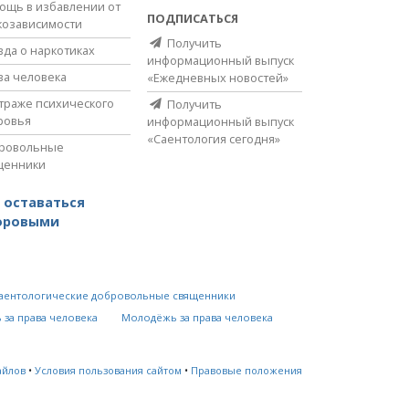
ощь в избавлении от
ПОДПИСАТЬСЯ
козависимости
Получить
вда о наркотиках
информационный выпуск
ва человека
«Ежедневных новостей»
страже психического
Получить
ровья
информационный выпуск
«Саентология сегодня»
ровольные
щенники
 оставаться
оровыми
аентологические добровольные священники
 за права человека
Молодёжь за права человека
айлов
•
Условия пользования сайтом
•
Правовые положения