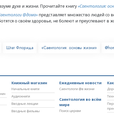
азуме духе и жизни. Прочитайте книгу
«Саентология: ос
Саентологи @дома»
представляет множество людей со вс
отятся о своём здоровье, не болеют и преуспевают в ж
Штат Флорида
«Саентология: основы жизни»
@ho
Книжный магазин
Ежедневные новости
Ка
Начальные книги
Саентологи @в жизни
Дор
зни»
Аудиокниги
Тех
Саентология во всём
Вводные лекции
Пер
мире
пре
Поиск церкви
Вводные фильмы