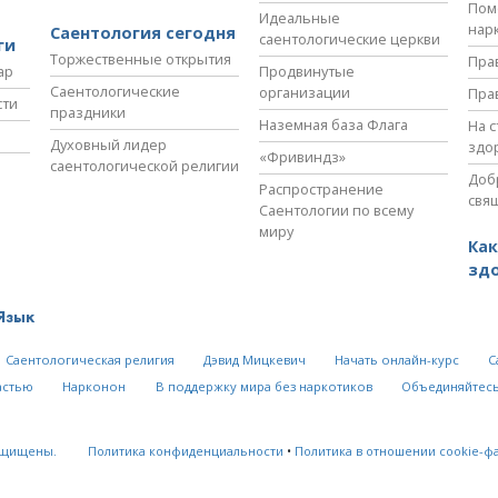
Пом
Идеальные
нар
Саентология сегодня
саентологические церкви
ги
Торжественные открытия
Пра
ар
Продвинутые
Саентологические
организации
Пра
сти
праздники
Наземная база Флага
На 
Духовный лидер
здо
«Фривиндз»
саентологической религии
Доб
Распространение
свя
Саентологии по всему
миру
Как
зд
Язык
Саентологическая религия
Дэвид Мицкевич
Начать онлайн-курс
С
астью
Нарконон
В поддержку мира без наркотиков
Объединяйтесь
ащищены.
Политика конфиденциальности
•
Политика в отношении cookie-ф