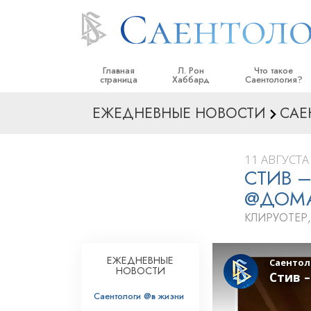
Главная
Л. Рон
Что такое
страница
Хаббард
Саентология?
ЕЖЕДНЕВНЫЕ НОВОСТИ
САЕ
Верования и прак
Саентологически
кодексы
11 АВГУСТА 
СТИВ 
Что саентологи го
Саентологии
@ДОМ
Познакомьтесь с 
КЛИРУОТЕР
Внутри церкви
ЕЖЕДНЕВНЫЕ
Основные принци
НОВОСТИ
Введение в Диане
Саентологи @в жизни