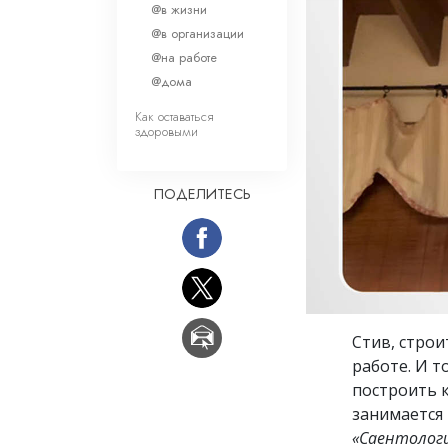
Любовь и ненавис
@в жизни
Что такое величи
@в организации
@на работе
@дома
Как оставаться
здоровыми
ПОДЕЛИТЕСЬ
Стив, строи
работе. И 
построить к
занимается
«Саентологи