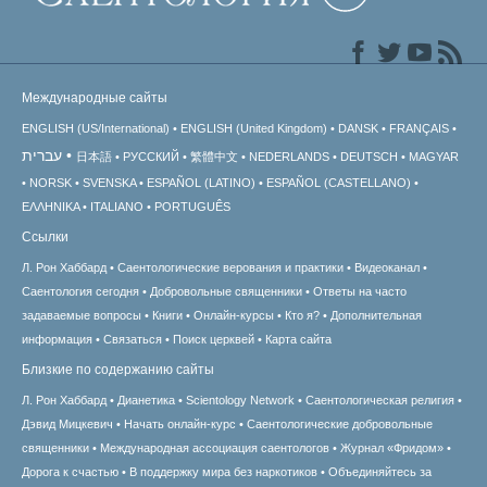
Международные сайты
ENGLISH (US/International)
ENGLISH (United Kingdom)
DANSK
FRANÇAIS
עברית
日本語
РУССКИЙ
繁體中文
NEDERLANDS
DEUTSCH
MAGYAR
NORSK
SVENSKA
ESPAÑOL (LATINO)
ESPAÑOL (CASTELLANO)
ΕΛΛΗΝΙΚA
ITALIANO
PORTUGUÊS
Ссылки
Л. Рон Хаббард
Саентологические верования и практики
Видеоканал
Саентология сегодня
Добровольные священники
Ответы на часто
задаваемые вопросы
Книги
Онлайн-курсы
Кто я?
Дополнительная
информация
Связаться
Поиск церквей
Карта сайта
Близкие по содержанию сайты
Л. Рон Хаббард
Дианетика
Scientology Network
Саентологическая религия
Дэвид Мицкевич
Начать онлайн-курс
Саентологические добровольные
священники
Международная ассоциация саентологов
Журнал «Фридом»
Дорога к счастью
В поддержку мира без наркотиков
Объединяйтесь за