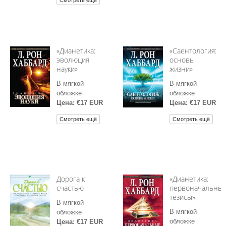
Смотреть ещё
«Дианетика:
«Саентология:
эволюция
основы
науки»
жизни»
В мягкой
В мягкой
обложке
обложке
Цена: €17 EUR
Цена: €17 EUR
Смотреть ещё
Смотреть ещё
Дорога к
«Дианетика:
счастью
первоначальны
тезисы»
В мягкой
В мягкой
обложке
обложке
Цена: €17 EUR