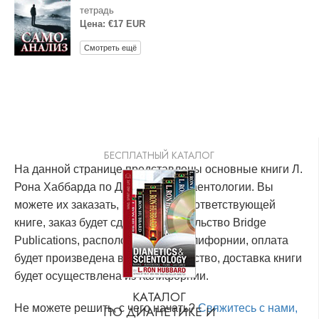
тетрадь
Цена: €17 EUR
Смотреть ещё
БЕСПЛАТНЫЙ КАТАЛОГ
На данной странице представлены основные книги Л.
Рона Хаббарда по Дианетике и Саентологии. Вы
можете их заказать, кликнув по соответствующей
книге, заказ будет сделан в издательство Bridge
Publications, расположенное в Калифорнии, оплата
будет произведена в это издательство, доставка книги
будет осуществлена из Калифорнии.
КАТАЛОГ
Не можете решить, с чего начать?
Свяжитесь с нами,
ПО ДИАНЕТИКЕ И