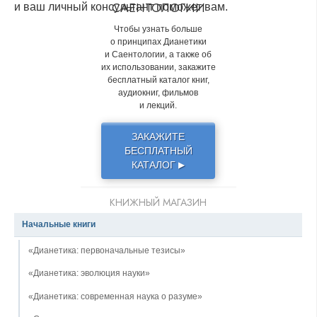
САЕНТОЛОГИИ
и ваш личный консультант поможет вам.
Чтобы узнать больше
о принципах Дианетики
и Саентологии, а также об
их использовании, закажите
бесплатный каталог книг,
аудиокниг, фильмов
и лекций.
ЗАКАЖИТЕ
БЕСПЛАТНЫЙ
КАТАЛОГ
▶
КНИЖНЫЙ МАГАЗИН
Начальные книги
«Дианетика: первоначальные тезисы»
«Дианетика: эволюция науки»
«Дианетика: современная наука о разуме»