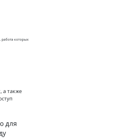
, работа которых
, а также
оступ
о для
ду