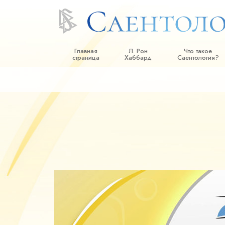
Главная
Л. Рон
Что такое
страница
Хаббард
Саентология?
Верования и прак
Саентологически
кодексы
Что саентологи го
Саентологии
Познакомьтесь с 
Внутри церкви
Основные принци
Введение в Диане