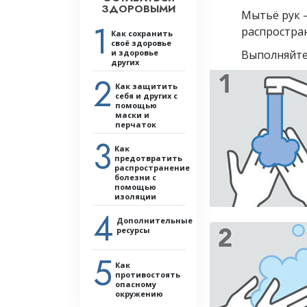
ЗДОРОВЫМИ
Мытьё рук 
1
распростра
Как сохранить
своё здоровье
и здоровье
Выполняйте
других
2
Введение:
Как защитить
почему профилактика
себя и других с
важна
помощью
маски и
Общее состояние здоровья
перчаток
Уборка и дезинфекция
3
Как
Как справляться с
предотвратить
болезнью или её
распространение
симптомами
болезни с
Вспышки заболеваний
помощью
изоляции
Резюме
4
Глоссарий
Дополнительные
ресурсы
5
Как
противостоять
опасному
окружению