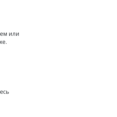
цем или
хе.
тесь