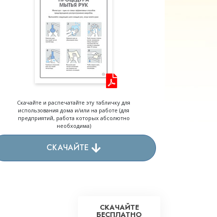
Решение проблемы наркотиков
Дети
Инструменты для использования
в работе
Этика и состояния
Причина подавления
Скачайте и распечатайте эту табличку для
Расследования
использования дома и/или на работе (для
предприятий, работа которых абсолютно
Основы организации
необходима)
Основы связей с общественностью
СКАЧАЙТЕ
Задачи и цели
Технология обучения
Общение
СКАЧАЙТЕ
БЕСПЛАТНО