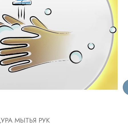
ть.
cвященники
е?
УРА МЫТЬЯ РУК