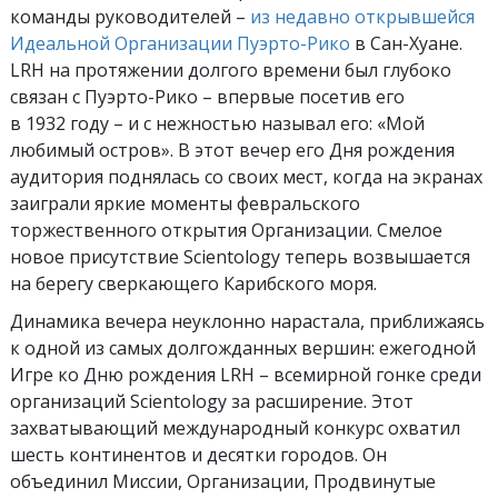
команды руководителей –
из недавно открывшейся
Идеальной Организации Пуэрто-Рико
в Сан-Хуане.
LRH на протяжении долгого времени был глубоко
связан с Пуэрто-Рико – впервые посетив его
в 1932 году – и с нежностью называл его: «Мой
любимый остров». В этот вечер его Дня рождения
аудитория поднялась со своих мест, когда на экранах
заиграли яркие моменты февральского
торжественного открытия Организации. Смелое
новое присутствие Scientology теперь возвышается
на берегу сверкающего Карибского моря.
Динамика вечера неуклонно нарастала, приближаясь
к одной из самых долгожданных вершин: ежегодной
Игре ко Дню рождения LRH – всемирной гонке среди
организаций Scientology за расширение. Этот
захватывающий международный конкурс охватил
шесть континентов и десятки городов. Он
объединил Миссии, Организации, Продвинутые