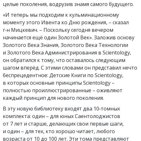
целые поколения, водрузив знамя самого будущего.
«И теперь мы подходим к кульминационному
моменту этого Ивента ко Дню рождения, – сказал
г‑н Мицкевич. – Поскольку сегодня вечером
начинается ещё один Золотой Век». Заложив основу
Золотого Века Знания, Золотого Века Технологии
и Золотого Века Администрирования в Scientology,
он обратился к тому, что оставалось следующим
шагом вперёд. С этими словами он представил нечто
беспрецедентное: Детские Книги по Scientology,
в которых основные принципы Scientology –
полностью проиллюстрированные – оживляют
каждый принцип для нового поколения.
В эту новую библиотеку входят два 10‑томных
комплекта: один – для юных Саентолоджистов
от 7 лет и старше, делающих свои первые шаги,
и один – для тех, кто хорошо читает, любого
возраста от 10 до 100 лет. Эти тома представляют