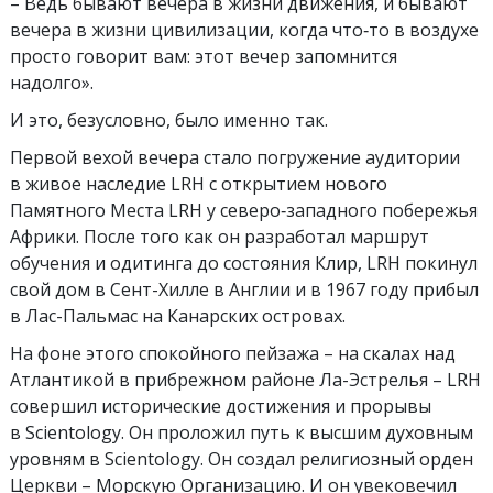
– Ведь бывают вечера в жизни движения, и бывают
вечера в жизни цивилизации, когда что‑то в воздухе
просто говорит вам: этот вечер запомнится
надолго».
И это, безусловно, было именно так.
Первой вехой вечера стало погружение аудитории
в живое наследие LRH с открытием нового
Памятного Места LRH у северо‑западного побережья
Африки. После того как он разработал маршрут
обучения и одитинга до состояния Клир, LRH покинул
свой дом в Сент-Хилле в Англии и в 1967 году прибыл
в Лас-Пальмас на Канарских островах.
На фоне этого спокойного пейзажа – на скалах над
Атлантикой в прибрежном районе Ла-Эстрелья – LRH
совершил исторические достижения и прорывы
в Scientology. Он проложил путь к высшим духовным
уровням в Scientology. Он создал религиозный орден
Церкви – Морскую Организацию. И он увековечил