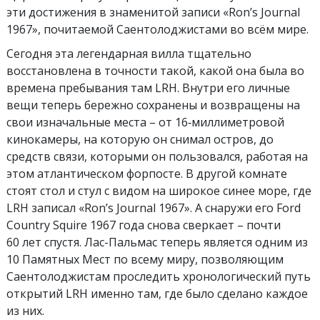
эти достижения в знаменитой записи «Ron’s Journal
1967», почитаемой Саентолоджистами во всём мире.
Сегодня эта легендарная вилла тщательно
восстановлена в точности такой, какой она была во
времена пребывания там LRH. Внутри его личные
вещи теперь бережно сохранены и возвращены на
свои изначальные места – от 16‑миллиметровой
кинокамеры, на которую он снимал остров, до
средств связи, которыми он пользовался, работая на
этом атлантическом форпосте. В другой комнате
стоят стол и стул с видом на широкое синее море, где
LRH записал «Ron’s Journal 1967». А снаружи его Ford
Country Squire 1967 года снова сверкает – почти
60 лет спустя. Лас-Пальмас теперь является одним из
10 Памятных Мест по всему миру, позволяющим
Саентолоджистам проследить хронологический путь
открытий LRH именно там, где было сделано каждое
из них.