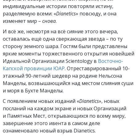
индивидуальные истории повторяли истину,
разделяемую всеми: «
Dianetics
» повсюду, и она
изменяет мир –
снова
.
И всё же, несмотря на всё сияние этого вечера,
оставалась ещё одна сверкающая звезда – по ту
сторону земного шара. Гостям были представлены
яркие моменты торжественного открытия новейшей
Идеальной Организации Scientology в
Восточно-
Капской провинции ЮАР
. Отреставрированный 10-
этажный 90-летний шедевр на родине Нельсона
Манделы, возвышающийся над местом слияния суши
и моря в Бухте Манделы.
С появлением новых изданий «
Dianetics
», новых
посланий на каждом экране и новых Организаций
и Памятных Мест, открывающихся по всему миру,
завершение этого ивента в самом деле
ознаменовало новый взрыв Dianetics.