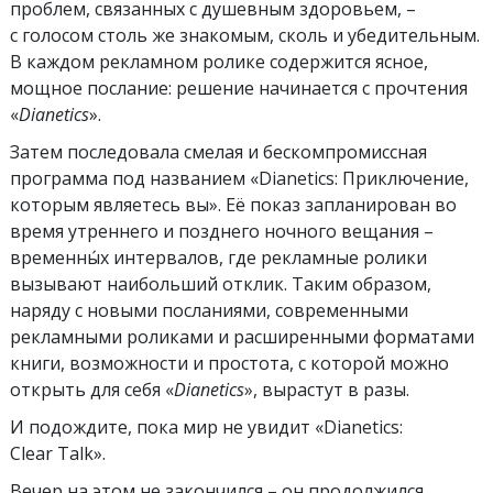
проблем, связанных с душевным здоровьем, –
с голосом столь же знакомым, сколь и убедительным.
В каждом рекламном ролике содержится ясное,
мощное послание: решение начинается с прочтения
«
Dianetics
».
Затем последовала смелая и бескомпромиссная
программа под названием
«Dianetics: Приключение,
которым являетесь вы». Её показ запланирован во
время утреннего и позднего ночного вещания –
временны́х интервалов, где рекламные ролики
вызывают наибольший отклик. Таким образом,
наряду с новыми посланиями, современными
рекламными роликами и расширенными форматами
книги, возможности и простота, с которой можно
открыть для себя «
Dianetics
», вырастут в разы.
И подождите, пока мир не увидит «Dianetics:
Clear Talk»
.
Вечер на этом не закончился – он продолжился