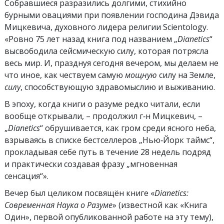
Собравшиеся разразились долгими, стихийно
бурными овациями при появлении господина Дэвида
Мицкевича, духовного лидера религии Scientology.
«Ровно 75 лет назад книга под названием „
Dianetics
“
высвободила сейсмическую силу, которая потрясла
весь мир. И, празднуя сегодня вечером, мы делаем не
что иное, как чествуем самую
мощную
силу на Земле,
силу
, способствующую здравомыслию и выживанию.
В эпоху, когда книги о разуме редко читали, если
вообще открывали, – продолжил г‑н Мицкевич, –
„
Dianetics
“ обрушивается, как гром среди ясного неба,
взрываясь в списке бестселлеров „Нью‑Йорк таймс“
,
прокладывая себе путь в течение 28 недель подряд
и практически создавая фразу „мгновенная
сенсация“».
Вечер был целиком посвящён книге «
Dianetics:
Современная Наука о Разуме
» (известной как «Книга
Один», первой опубликованной работе на эту тему),