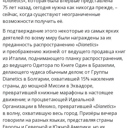
«
Dianetics
», которая была впервые представлена
75 лет назад, сегодня нужна как никогда прежде, –
сейчас, когда существуют неограниченные
возможности получить её.
В подтверждение этого некоторые из самых ярких
деятелей по всему миру были награждены за их
преданность распространению «
Dianetics
»
и преображению жизней: от ведущего продавца книг
из Италии, поднимающего планку распространения,
до ведущего Одитора по Книге Один в Бразилии,
делающего чудеса обычным делом; от Группы
Dianetics в Болгарии, охватившей 15% населения
страны, до мощной Миссии в Эквадоре,
превратившей книжные марафоны в настоящее
движение; и процветающей Идеальной
Организации в Мехико, превратившей «
Dianetics
»
в волну, охватившую весь город. Призёры вечера
говорили на разных языках, представляя страны
Европы и Северной и Южной Америки, но их