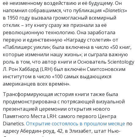
её неизменному воздействию и её будущему. Он
напомнил собравшимся, что публикация «
Dianetics
»
в 1950 году вызвала громогласный всемирный
отклик – эту книгу сразу же признали за её
революционную технологию. Она заработала
первую и единственную «Награду столетия» от
«Паблишерс уикли»; была включена в число «50 книг,
которые изменили нашу жизнь»; и сыграла важную
роль в том, что автор книги и Основатель Scientology
Л. Рон Хаббард (LRH) был включён Смитсоновским
институтом в число «100 самых выдающихся
американцев всех времён».
Трансформирующая история книги также была
продемонстрирована с потрясающей визуальной
презентацией церемонии открытия нового
Памятного Места LRH: самого первого Центра
Dianetics.
Открытие состоялось в прошлом месяце
по
адресу Абердин-роуд, 42, в Элизабет, штат Нью-