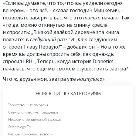
«Если вы думаете, что то, что вы увидели сегодня
вечером, – это
всё
, – сказал господин Мицкевич, –
позвольте заверить вас, что это
только
начало. Так
что да, можно откинуться на спинку кресла
и спросить: „В какой далёкой деревне эта книга
появится в
следующий
раз? “И „
Кто
следующим
откроет Главу Первую?“ – добавил он. –
Но
в то же
время вы должны спросить себя, как однажды
спросил LRH: „Теперь, когда история Dianetics
началась, что ещё мы сможем осуществить завтра?
Что ж, друзья мои, завтра уже
наступило
».
НОВОСТИ ПО КАТЕГОРИЯМ
Торжественные открытия
Саентологические праздники
Новости о религиозной свободе
Scientology TV
Как мы помогаем: новости