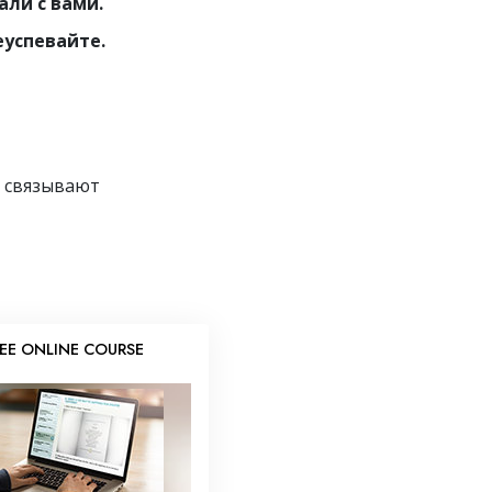
али с вами.
еуспевайте.
е связывают
REE ONLINE COURSE