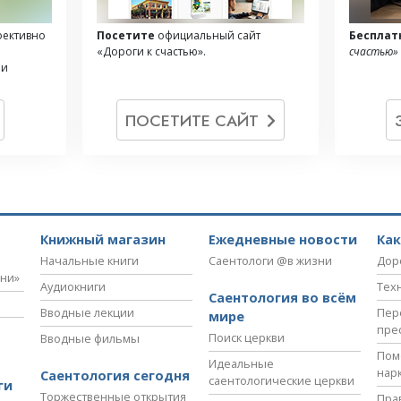
фективно
Посетите
официальный сайт
Бесплат
е
«Дороги к счастью».
счастью»
 и
ПОСЕТИТЕ САЙТ
Книжный магазин
Ежедневные новости
Ка
Начальные книги
Саентологи @в жизни
Дор
зни»
Аудиокниги
Тех
Саентология во всём
Вводные лекции
Пер
мире
пре
Поиск церкви
Вводные фильмы
Пом
Идеальные
нар
Саентология сегодня
саентологические церкви
ги
Торжественные открытия
Пра