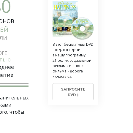
80
ОНОВ
ЕЙ
ЛИ
В этот бесплатный DVD
входят: введение
ОГЕ
в нашу программу,
СТЬЮ
21 ролик социальной
еднее
рекламы и анонс
фильма «Дорога
летие
к счастью».
ЗАПРОСИТЕ
DVD
ранительных
иками
ого, чтобы