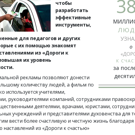
3
чтобы
разработать
эффективные
МИЛЛИ
инструменты,
ЛЮД
енные для педагогов и других
УЗНА
торые с их помощью знакомят
о
ставлениями из «Дороги к
«ДОР
повышая их уровень
К СЧА
ости.
за посл
десяти
иальной рекламы позволяют донести
ольшому количеству людей, а фильм по
о используется учителями,
ми, руководителями компаний, сотрудниками правоох
бщественными деятелями, врачами, юристами, сотрудн
ьных учреждений и представителями духовенства для т
им вести более счастливую и честную жизнь благодаря
 наставлений из «Дороги к счастью»