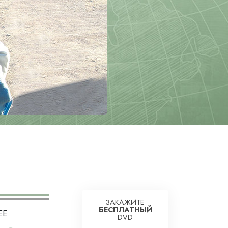
Решение проблемы наркотиков
Дети
Инструменты для использования
в работе
Этика и состояния
Причина подавления
Расследования
Основы организации
Основы связей с общественностью
Задачи и цели
Технология обучения
ЗАКАЖИТЕ
Общение
БЕСПЛАТНЫЙ
ЕЕ
DVD