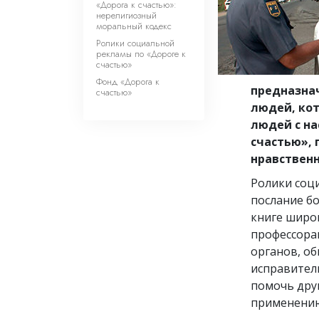
«Дорога к счастью»:
нерелигиозный
моральный кодекс
Ролики социальной
рекламы по «Дороге к
счастью»
Фонд «Дорога к
предназнач
счастью»
людей, ко
людей с на
счастью», 
нравственн
Ролики соц
послание б
книге широк
профессора
органов, о
исправител
помочь друг
применению