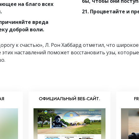
бы, чтобы они поступ
ающее на благо всех
.
21. Процветайте и пр
 причиняйте вреда
еку доброй воли.
орогу к счастью», Л. Рон Хаббард отметил, что широкое
 этих наставлений поможет восстановить узы, которы
о.
АЯ
ОФИЦИАЛЬНЫЙ ВЕБ-САЙТ.
F