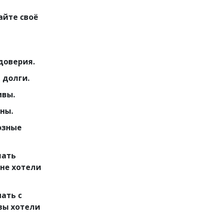
айте своё
доверия.
 долги.
ивы.
ны.
озные
лать
 не хотели
пать с
 вы хотели