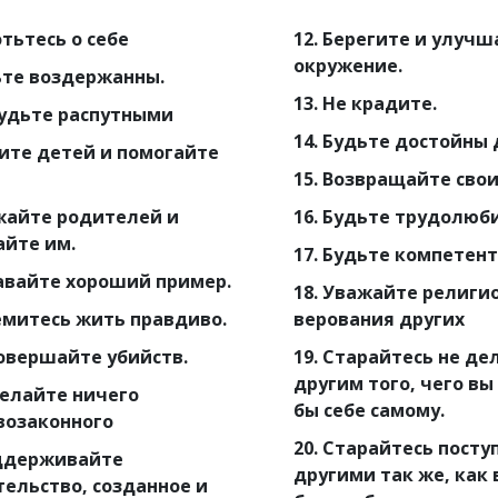
отьтесь о себе
12. Берегите и улучш
окружение.
ьте воздержанны.
13. Не крадите.
будьте распутными
14. Будьте достойны 
бите детей и помогайте
15. Возвращайте свои
ажайте родителей и
16. Будьте трудолюб
айте им.
17. Будьте компетент
давайте хороший пример.
18. Уважайте религи
емитесь жить правдиво.
верования других
совершайте убийств.
19. Старайтесь не де
другим того, чего вы
делайте ничего
бы себе самому.
возаконного
20. Старайтесь посту
оддерживайте
другими так же, как
тельство, созданное и