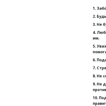
1. Заб
2. Буд
3. Не 
4. Лю
им.
5. Ув
помог
6. По
7. Стр
8. Не 
9. Не 
проти
10. П
прави