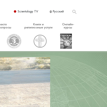
Scientology TV
Русский
часто
Книги и
Онлайн-
вопросы
религиозные услуги
курсы
ые принципы
Начальные книги
Как разрешать конфликты
Аудиокниги
Динамики существования
организация
Вводные лекции
Компоненты понимания
Вводные фильмы
Как противостоять опасному
окружению
Начальные религиозные услуги
Помощь при болезнях и травмах
Целостность и честность
Супружество
Шкала эмоциональных тонов