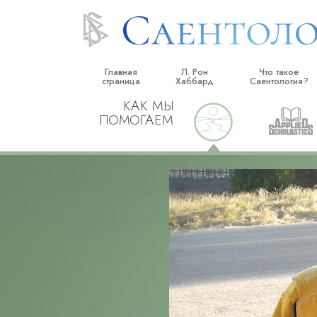
Главная
Л. Рон
Что такое
страница
Хаббард
Саентология?
КАК МЫ
Верования и прак
ПОМОГАЕМ
Саентологически
кодексы
Что саентологи го
Саентологии
Познакомьтесь с 
Внутри церкви
Основные принци
Введение в Диане