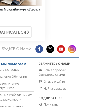
ный онлайн-курс
«Дорога к
ЗАПИСАТЬСЯ
БУДЬТЕ С НАМИ
СВЯЖИТЕСЬ С НАМИ
к мы помогаем
ога к счастью
Есть вопросы?
Свяжитесь с нами
нология Обучения
Отзыв о сайте
евоспитание
ступников
Найти церковь
ощь в избавлении от
ПОДПИСАТЬСЯ
козависимости
Получить
вда о наркотиках