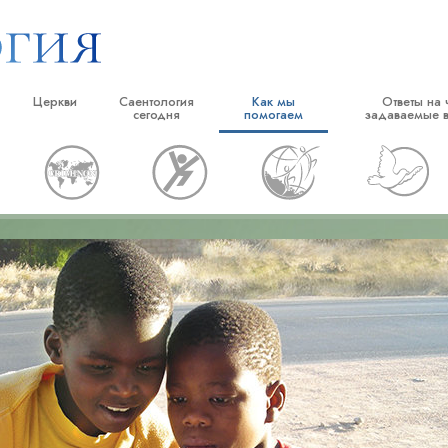
Церкви
Саентология
Как мы
Ответы на 
сегодня
помогаем
задаваемые 
тики
Найти церковь
Торжественные открытия
Дорога к счастью
Истоки и основн
е принципы и
Идеальные саентологические
Саентологические праздники
Прикладное Образование
Внутри церкви
церкви
Дэвид Мицкевич, духовный лидер
Криминон
Саентология: её 
ворят о
Продвинутые организации
религии Саентологии
Нарконон
Наземная база Флага
саентологом
Правда о наркотиках
«Фривиндз»
Объединяйтесь за права человека
Распространение Саентологии по
пы Саентологии
всему миру
Гражданская комиссия по правам
человека
тику
Cаентологические добровольные