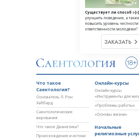
Существует ли способ
эф
улучшить поведение, а такж
повысить уровень честности
ответственности молодёжи?
ЗАКАЗАТЬ
Что такое
Онлайн-курсы
Саентология?
Онлайн курсы
«Инструменты для жи
Основатель Л. Рон
Хаббард
«Проблемы работы»
Саентологические
«Основы жизни»
верования
Что такое Дианетика?
Начальные
религиозные услу
Происхождение и истоки