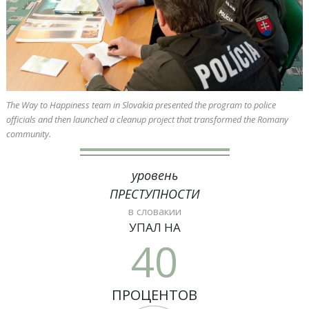
The Way to Happiness team in Slovakia presented the program to police
officials and then launched a cleanup project that transformed the Romany
community.
уровень
ПРЕСТУПНОСТИ
в словакии
УПАЛ НА
40
ПРОЦЕНТОВ