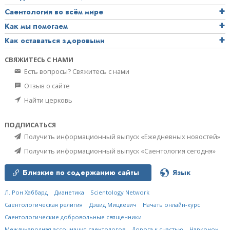
Саентология во всём мире
Как мы помогаем
Как оставаться здоровыми
СВЯЖИТЕСЬ С НАМИ
Есть вопросы? Свяжитесь с нами
Отзыв о сайте
Найти церковь
ПОДПИСАТЬСЯ
Получить информационный выпуск «Ежедневных новостей»
Получить информационный выпуск «Саентология сегодня»
Близкие по содержанию сайты
Язык
Л. Рон Хаббард
Дианетика
Scientology Network
Саентологическая религия
Дэвид Мицкевич
Начать онлайн-курс
Саентологические добровольные священники
Международная ассоциация саентологов
Дорога к счастью
Нарконон