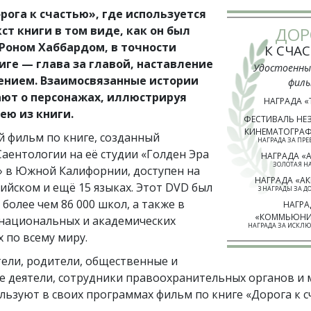
ога к счастью», где используется
ст книги в том виде, как он был
ДОР
 Роном Хаббардом, в точности
К СЧА
иге — глава за главой, наставление
Удостоенны
ением.
Взаимосвязанные истории
фил
ают о персонажах, иллюстрируя
НАГРАДА «
ею из книги.
ФЕСТИВАЛЬ НЕ
КИНЕМАТОГРАФ
й фильм по книге, созданный
НАГРАДА ЗА ПРЕ
аентологии на её студии «Голден Эра
НАГРАДА «
ЗОЛОТАЯ Н
 в Южной Калифорнии, доступен на
НАГРАДА «А
ийском и ещё 15 языках. Этот DVD был
3 НАГРАДЫ ЗА Д
более чем 86 000 школ, а также в
НАГРА
«КОММЬЮНИ
 национальных и академических
НАГРАДА ЗА ИСКЛ
 по всему миру.
ели, родители, общественные и
е деятели, сотрудники правоохранительных органов и 
льзуют в своих программах фильм по книге «Дорога к с