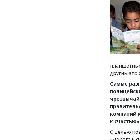
планшетные
другим это
Самые раз
полицейск
чрезвычай
правитель
компаний 
к счастью»
С целью по
«Дорога к с