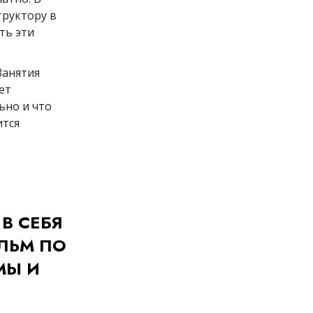
труктору в
ть эти
Занятия
ет
ьно и что
ится
В СЕБЯ
ЛЬМ ПО
МЫ И