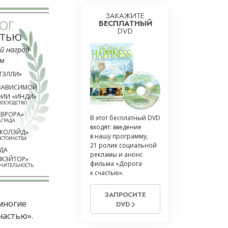
ЗАКАЖИТЕ
ОГ
БЕСПЛАТНЫЙ
DVD
СТЬЮ
й наград
ьм
ТЭЛЛИ»
ЗАВИСИМОЙ
ИИ «ИНДИ»
ВОСХОДСТВО
АВРОРА»
В этот бесплатный DVD
АГРАДА
входят: введение
ККОЛЭЙД»
в нашу программу,
ОСТОИНСТВА
21 ролик социальной
ДА
рекламы и анонс
КЭЙТОР»
фильма «Дорога
ЮЧИТЕЛЬНОСТЬ
к счастью».
ЗАПРОСИТЕ
многие
DVD
частью».