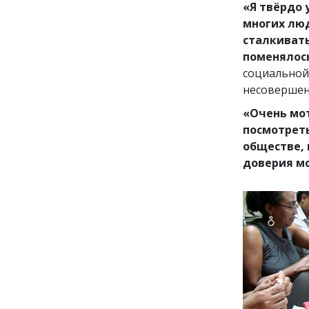
«Я твёрдо 
многих люд
сталкивать
поменялось
социальной
несовершен
«Очень мот
посмотреть 
обществе, 
доверия м