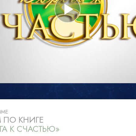
ть.
cвященники
е?
ММЕ
 ПО КНИГЕ
ГА К СЧАСТЬЮ»