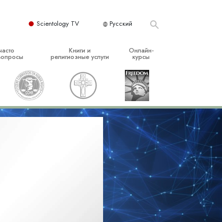
Scientology TV
Русский
часто
Книги и
Онлайн-
вопросы
религиозные услуги
курсы
ые принципы
Начальные книги
Как разрешать конфликты
Аудиокниги
Динамики существования
организация
Вводные лекции
Компоненты понимания
Вводные фильмы
Как противостоять опасному
окружению
Начальные религиозные услуги
Помощь при болезнях и травмах
Целостность и честность
Супружество
Шкала эмоциональных тонов