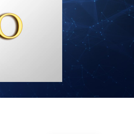
Решение проблемы наркотиков
Дети
Инструменты для использования
в работе
Этика и состояния
Причина подавления
Расследования
Основы организации
Основы связей с общественностью
Задачи и цели
Технология обучения
Общение