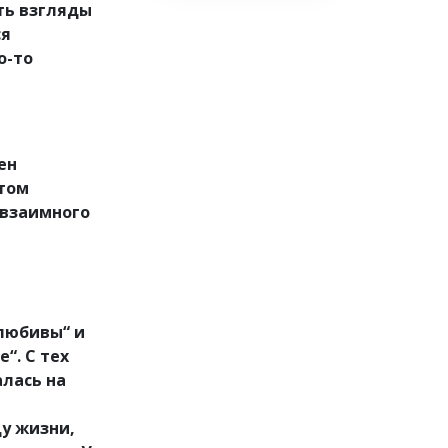
ть взгляды
ся
о-то
ен
этом
 взаимного
любивы“ и
“. С тех
алась на
у жизни,