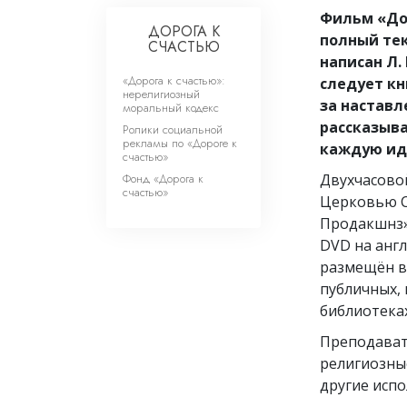
Фильм «Дор
ДОРОГА К
полный тек
СЧАСТЬЮ
написан Л.
«Дорога к счастью»:
следует кн
нерелигиозный
за наставл
моральный кодекс
рассказыв
Ролики социальной
рекламы по «Дороге к
каждую ид
счастью»
Фонд «Дорога к
Двухчасово
счастью»
Церковью С
Продакшнз»
DVD на англ
размещён в 
публичных,
библиотеках
Преподават
религиозны
другие испо