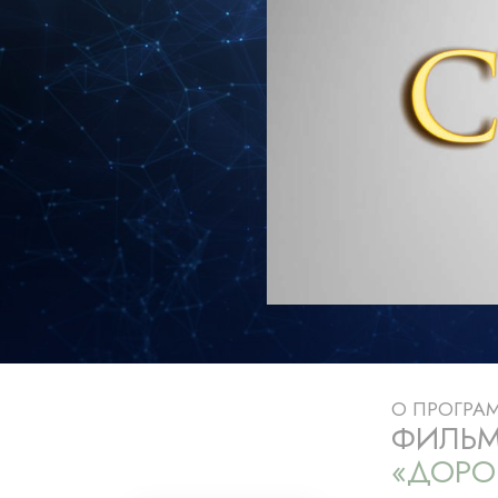
Любовь и ненавис
Что такое величи
О ПРОГРА
ФИЛЬМ
«ДОРО