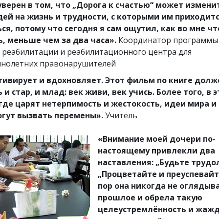
уверен в том, что „Дорога к счастью“ может измени
ей на жизнь и трудности, с которыми им приходит
ся, потому что сегодня я сам ощутил, как во мне чт
, меньше чем за два часа».
Координатор программы
 реабилитации и реабилитационного центра для
нолетних правонарушителей
ивирует и вдохновляет. Этот фильм по книге долж
и стар, и млад: век живи, век учись. Более того, в 
где царят нетерпимость и жестокость, идеи мира и
огут вызвать перемены».
Учитель
«Внимание моей дочери по-
настоящему привлекли два
наставления: „Будьте трудо
„Процветайте и преуспевайте
пор она никогда не оглядыв
прошлое и обрела такую
целеустремлённость и жажд