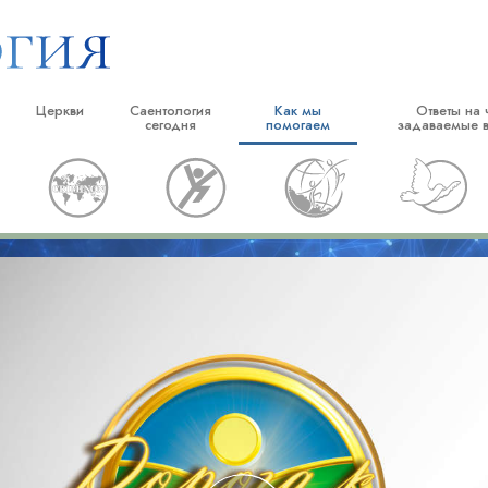
Церкви
Саентология
Как мы
Ответы на 
сегодня
помогаем
задаваемые 
тики
Найти церковь
Торжественные открытия
Дорога к счастью
Истоки и основн
е принципы и
Идеальные саентологические
Саентологические праздники
Прикладное Образование
Внутри церкви
церкви
Дэвид Мицкевич, духовный лидер
Криминон
Саентология: её 
ворят о
Продвинутые организации
религии Саентологии
Нарконон
Наземная база Флага
саентологом
Правда о наркотиках
«Фривиндз»
Объединяйтесь за права человека
Распространение Саентологии по
пы Саентологии
всему миру
Гражданская комиссия по правам
человека
тику
Cаентологические добровольные