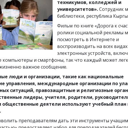
техникумов, колледжей и
университетов».
Сотрудник 
библиотеки, республика Кыргы
Фильм по книге «Дорога к сча
ролики социальной рекламы 
посмотреть в Интернете и
воспроизводить на всех видах
электронных устройств, включ
 компьютеры и смартфоны, так что каждый может лег
 жизненно важное сообщение.
ные люди и организации, такие как национальные
ие управления, международные организации по ул
ных ситуаций, правозащитные и религиозные орган
ственные лидеры, учителя, родители, руководител
и общественные деятели используют учебный план 
.
зволить преподавателям дать эти инструменты учащим
частью» предоставляет набор для преподавателей беспл