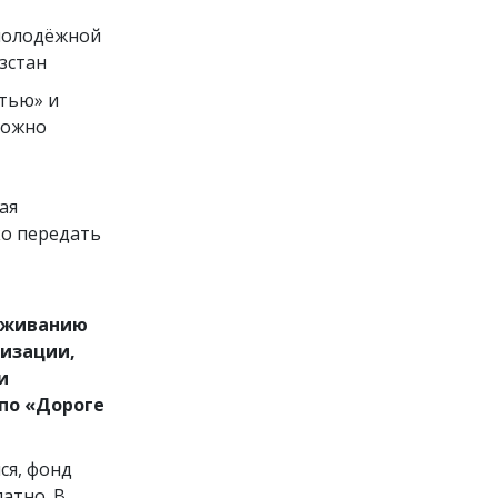
молодёжной
зстан
стью» и
можно
ая
ко передать
аживанию
изации,
и
по «Дороге
ся, фонд
атно. В