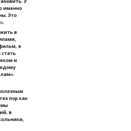
тановить. У
то именно
ны. Это
ль
 жить в
ипами,
фильм, я
ы стать
еком и
аждому
илам».
 полезным
тех пор как
 мы
ий, в
кольники,