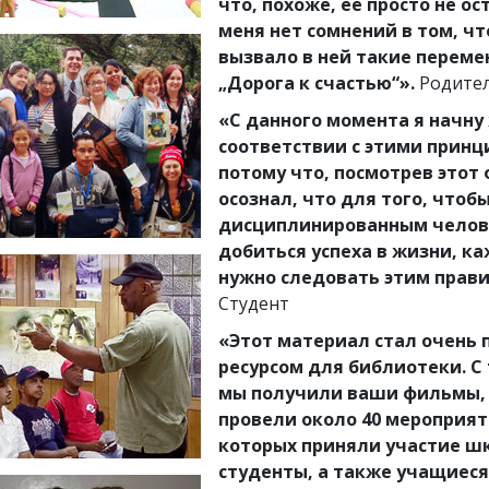
что, похоже, её просто не ос
меня нет сомнений в том, ч
вызвало в ней такие переме
„Дорога к счастью“».
Родите
«С данного момента я начну
соответствии с этими принц
потому что, посмотрев этот 
осознал, что для того, чтоб
дисциплинированным челов
добиться успеха в жизни, к
нужно следовать этим прав
Студент
«Этот материал стал очень
ресурсом для библиотеки. С 
мы получили ваши фильмы,
провели около 40 мероприят
которых приняли участие ш
студенты, а также учащиеся