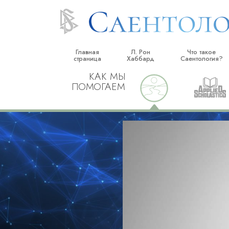
Главная
Л. Рон
Что такое
страница
Хаббард
Саентология?
КАК МЫ
Верования и прак
ПОМОГАЕМ
Саентологически
кодексы
Что саентологи го
Саентологии
Познакомьтесь с 
Внутри церкви
Основные принци
Введение в Диане