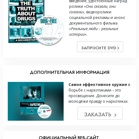
введение, удостоенные наград
ролики
«Они сказали, они
солгали»,
видеоролики
социальной рекламы и анонс
документального фильма
«Реальные люди – реальные
истории»
.
ЗАПРОСИТЕ DVD
ДОПОЛНИТЕЛЬНАЯ ИНФОРМАЦИЯ
Самое эффективное оружие
в
борьбе с наркотиками – это
просвещение. Донесите до
молодёжи правду о наркотиках.
ЗАКАЗАТЬ
ОФИЦИАЛЬНЫЙ ВЕБ-САЙТ.