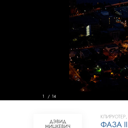
Любовь и ненавис
Что такое величи
1
/
14
КЛИРУОТЕР
ДЭВИД
ФАЗА I
МИЦКЕВИЧ