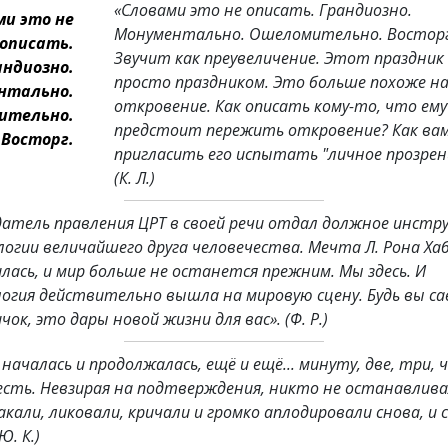
«Словами это не описать. Грандиозно.
ми это не
Монументально. Ошеломительно. Восторг
описать.
Звучит как преувеличение. Этот праздник
андиозно.
просто праздником. Это больше похоже н
нтально.
откровение. Как описать кому-то, что ему
ительно.
предстоит пережить откровение? Как ва
Восторг.
пригласить его испытать "личное прозрен
(К. Л.)
датель правления ЦРТ в своей речи отдал должное инст
логии величайшего друга человечества. Мечта Л. Рона Ха
лась, и мир больше не останется прежним. Мы здесь. И
огия действительно вышла на мировую сцену. Будь вы с
чок, это дары новой жизни для вас».
(Ф. Р.)
началась и продолжалась, ещё и ещё... минуту, две, три, 
есть. Невзирая на подтверждения, никто не останавлива
кали, ликовали, кричали и громко аплодировали снова, и с
Ю. К.)