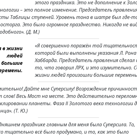
этого праздника. Это не дополнение к Зо
хнологии – это полное изменение. Председатель правлени
екты Таблицы ступеней. Уровень тона в шатре был где-т
восторга. Это было огромное празднество. Никогда не ви
одобного».
(Д. М.)
«Я совершенно поражён той тщательност
я в жизни
которой были выполнены указания Л. Рона
людей
Хаббарда. Председатель правления сделал
 большие
то, что говорил ЛРХ, и это изумительно. С
еремены.
жизни людей произошли большие перемены
ительно! Дайте мне Суперсилу! Возрождение причинност
т слов! Весь Мост на месте. Это действительно перелом
 клировании планеты. Фаза II Золотого века технологии 
онца».
(Т. Ю.)
дняшнем празднике главным для меня была Суперсила. То,
ко тщательно всё было продумано, и то, как это было