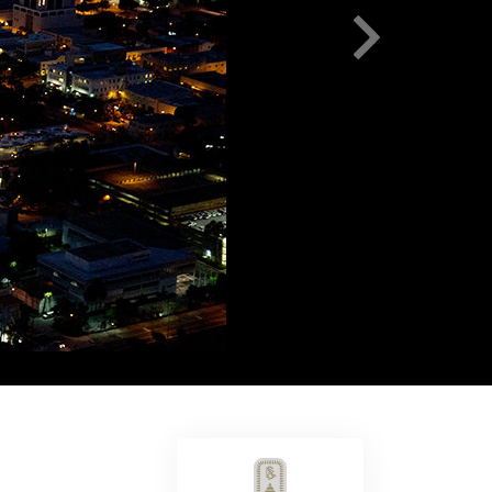
Решение проблемы наркотиков
Дети
Инструменты для использования
в работе
Этика и состояния
Причина подавления
Расследования
Основы организации
Основы связей с общественностью
Задачи и цели
Технология обучения
Общение