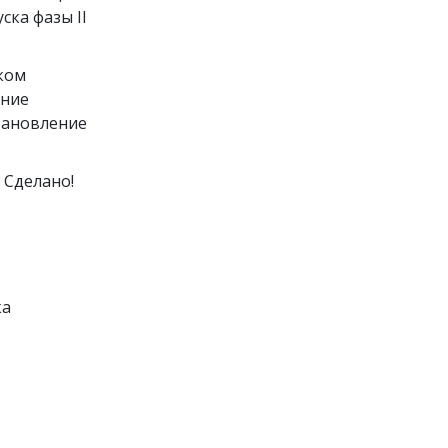
ска фазы II
еком
ение
становление
 Сделано!
ка