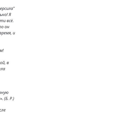
ерсила"
ьно! Я
ти всё.
то он
время, и
м!
ой, в
ела
вную
».
(Б. Р.)
сле