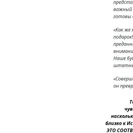
предста
важный ш
готовы 
«Как же
подарок
преданн
внимания
Наше бу
штатных
«Соверш
он прев
Т
чув
наскольк
близко к И
ЭТО СООТВ