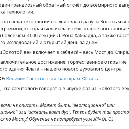
 один грандиозный обратный отсчёт до всемирного выпу
ка технологии.
отого века технологии последовала сразу за Золотым в
ограммой, которая включала в себя полное восстановл
 более чем 3 000 лекций Л. Рона Хаббарда, а также вос
его исследований и открытий день за днём.
ш Золотой век включает в себя
всё
– весь Мост до Клира.
заключительное достижение: торжественное открытие
го здания Флага – нашего нового духовного центра.
Е:
Величие Саентологии: наш храм XXI века
 что саентологи говорят о выпуске фазы II Золотого ве
овами не описать. Может быть, "эволюционно" или
ционно" или "захватывает дух". Теперь будет так просто
ся по Мосту! Обучение не потребует усилий!»
(А. С.)