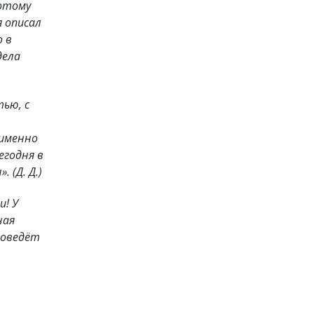
лотому
я описал
о в
дела
ью, с
 именно
егодня в
».
(Д. Д.)
и! У
ная
доведёт