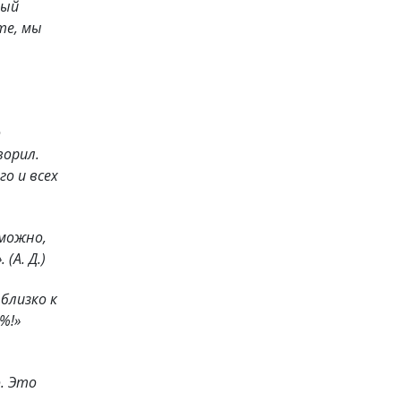
мый
те, мы
о
ворил.
о и всех
зможно,
.
(А. Д.)
близко к
%!»
. Это