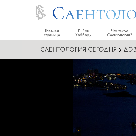
Главная
Л. Рон
Что такое
страница
Хаббард
Саентология?
САЕНТОЛОГИЯ СЕГОДНЯ
ДЭ
Верования и прак
Саентологически
кодексы
Что саентологи го
Саентологии
Познакомьтесь с 
Внутри церкви
Основные принци
Введение в Диане