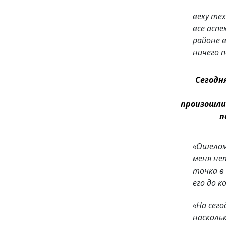
веку те
все асп
районе 
ничего п
Сегодн
произошли
п
«Ошелом
меня не
точка в
его до к
«На сего
насколь