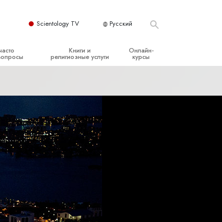
Scientology TV
Русский
часто
Книги и
Онлайн-
вопросы
религиозные услуги
курсы
ые принципы
Начальные книги
Как разрешать конфликты
Аудиокниги
Динамики существования
организация
Вводные лекции
Компоненты понимания
Вводные фильмы
Как противостоять опасному
окружению
Начальные религиозные услуги
Помощь при болезнях и травмах
Целостность и честность
Супружество
Шкала эмоциональных тонов