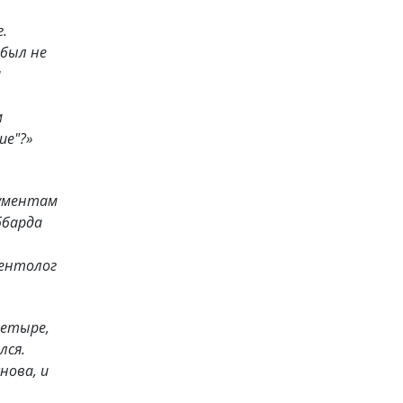
.
 был не
а
м
ие"?»
рументам
ббарда
аентолог
четыре,
лся.
нова, и