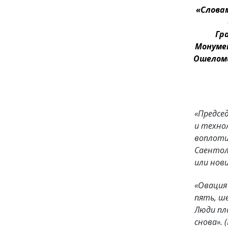
«Слова
Гр
Монуме
Ошелом
«Предсе
и техно
воплоти
Саентол
или нови
«Овация 
пять, ш
Люди пла
снова».
(