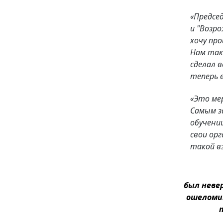
«Председ
и "Возр
хочу про
Нам так 
сделал в
теперь в
«Это ме
Самым з
обучении
свои орг
такой в
был неве
ошеломи