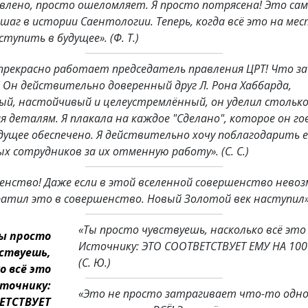
влено, просто ошеломляет. Я просто потрясена! Это са
аг в истории Саентологии. Теперь, когда всё это на мес
ступить в будущее».
(Ф. Т.)
 прекрасно работает председатель правления ЦРТ! Что за
! Он действительно доверенный друг Л. Рона Хаббарда,
ый, настойчивый и целеустремлённый, он уделил стольк
 деталям. Я плакала на каждое "Сделано", которое он го
дущее обеспечено. Я действительно хочу поблагодарить ег
 сотрудников за их отменную работу».
(С. С.)
енство! Даже если в этой вселенной совершенство нево
ратил это в совершенство. Новый Золотой век наступил»
«Ты просто чувствуешь, насколько всё это 
ы просто
Источнику: ЭТО СООТВЕТСТВУЕТ ЕМУ НА 100
ствуешь,
(С. Ю.)
о всё это
сточнику:
«Это не просто затрагивает что-то одно
ЕТСТВУЕТ