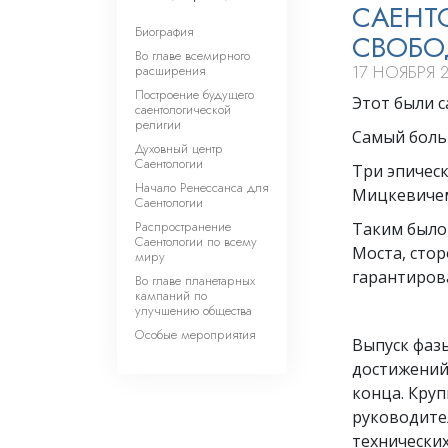
САЕНТ
Биография
СВОБО
Во главе всемирного
17 НОЯБРЯ 
расширения
Построение будущего
Этот были 
саентологической
религии
Самый больш
Духовный центр
Саентологии
Три эпическ
Начало Ренессанса для
Мицкевичем
Саентологии
Распространение
Таким было 
Саентологии по всему
Моста, стор
миру
гарантиров
Во главе планетарных
кампаний по
улучшению общества
Особые мероприятия
Выпуск фазы
достижений:
конца. Кру
руководите
технических