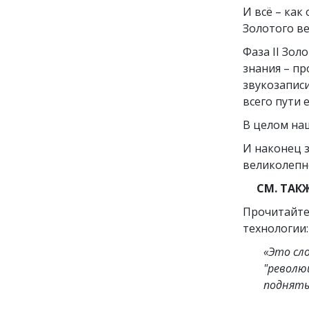
И всё – как
Золотого ве
Фаза II Зол
знания – пр
звукозаписи
всего пути 
В целом на
И наконец 
великолепно
СМ. ТАКЖ
Прочитайте,
технологии:
«Это сл
"револю
поднять