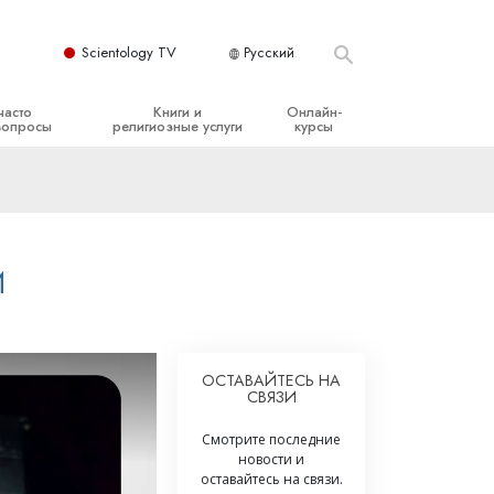
Scientology TV
Русский
часто
Книги и
Онлайн-
вопросы
религиозные услуги
курсы
ые принципы
Начальные книги
Как разрешать конфликты
Аудиокниги
Динамики существования
организация
Вводные лекции
Компоненты понимания
И
Вводные фильмы
Как противостоять опасному
окружению
Начальные религиозные услуги
Помощь при болезнях и травмах
ОСТАВАЙТЕСЬ НА
СВЯЗИ
Целостность и честность
Супружество
Смотрите последние
новости и
Шкала эмоциональных тонов
оставайтесь на связи.