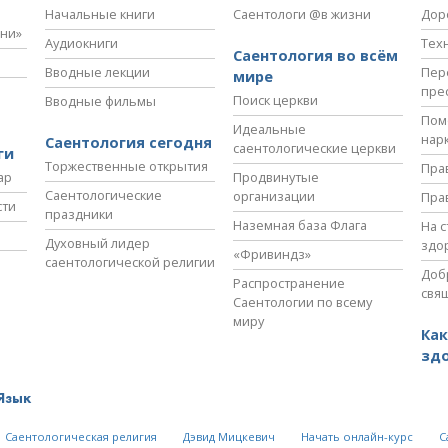
Начальные книги
Саентологи @в жизни
Дор
зни»
Аудиокниги
Тех
Саентология во всём
Вводные лекции
Пер
мире
пре
Поиск церкви
Вводные фильмы
Пом
Идеальные
нар
Саентология сегодня
саентологические церкви
ги
Торжественные открытия
Пра
ар
Продвинутые
Саентологические
организации
Пра
сти
праздники
Наземная база Флага
На 
Духовный лидер
здо
«Фривиндз»
саентологической религии
Доб
Распространение
свя
Саентологии по всему
миру
Как
зд
Язык
Саентологическая религия
Дэвид Мицкевич
Начать онлайн-курс
С