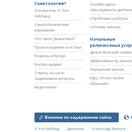
Саентология?
Онлайн курсы
«Инструменты для жи
Основатель Л. Рон
Хаббард
«Проблемы работы»
Саентологические
«Основы жизни»
верования
Что такое Дианетика?
Начальные
религиозные услу
Происхождение и истоки
Дианетический семин
Кодексы и Кредо
Эффективность лично
Внутри церкви
Улучшение жизни
Ответы на часто
Курс «Успех путём
задаваемые вопросы
общения»
Видеоканал
Близкие по содержанию сайты
Л. Рон Хаббард
Дианетика
Scientology Network