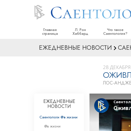
Главная
Л. Рон
Что такое
страница
Хаббард
Саентология?
ЕЖЕДНЕВНЫЕ НОВОСТИ
САЕ
Верования и прак
Саентологически
кодексы
28 ДЕКАБРЯ 
ОЖИВЛ
Что саентологи го
Саентологии
ЛОС‑АНДЖЕ
Познакомьтесь с 
Внутри церкви
ЕЖЕДНЕВНЫЕ
НОВОСТИ
Основные принци
Саентологи @в жизни
Введение в Диане
@в жизни