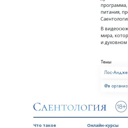
программа, 
питания, пр
Саентологии
В видеосю
мира, кото
и духовном 
Темы
Лос‑Андже
@в органи
Что такое
Онлайн-курсы