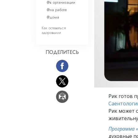
Любовь и ненавис
@в организации
Что такое величи
@на работе
@дома
Как оставаться
здоровыми
ПОДЕЛИТЕСЬ
Рик готов 
Саентологи
Рик может 
живительну
Программа 
духовные п