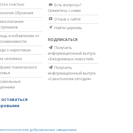
ога к счастью
Есть вопросы?
Свяжитесь с нами
нология Обучения
Отзыв о сайте
евоспитание
ступников
Найти церковь
ощь в избавлении от
ПОДПИСАТЬСЯ
козависимости
Получить
вда о наркотиках
информационный выпуск
ва человека
«Ежедневных новостей»
страже психического
Получить
ровья
информационный выпуск
«Саентология сегодня»
ровольные
щенники
 оставаться
оровыми
аентологические добровольные священники