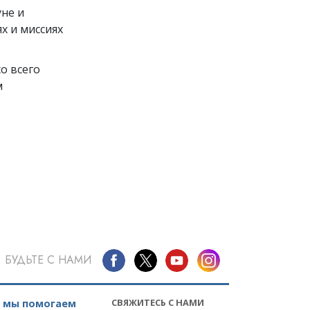
уне и
х и миссиях
о всего
м
БУДЬТЕ С НАМИ
СВЯЖИТЕСЬ С НАМИ
к мы помогаем