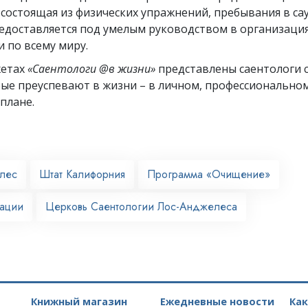
состоящая из физических упражнений, пребывания в са
едоставляется под умелым руководством в организация
 по всему миру.
жетах
«Саентологи @в жизни»
представлены саентологи с
рые преуспевают
в жизни – в личном,
профессионально
плане.
лес
Штат Калифорния
Программа «Очищение»
зации
Церковь Саентологии Лос-Анджелеса
Книжный магазин
Ежедневные новости
Ка