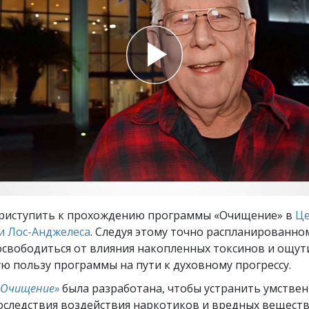
ть.
cвященники
е?
приступить к прохождению программы «Очищение» в
Ц
и Лос-Анджелеса
. Следуя этому точно распланированно
освободиться от влияния накопленных токсинов и ощут
ю пользу программы на пути к духовному прогрессу.
«Очищение»
была разработана, чтобы устранить умствен
оследствия воздействия наркотиков и вредных веществ