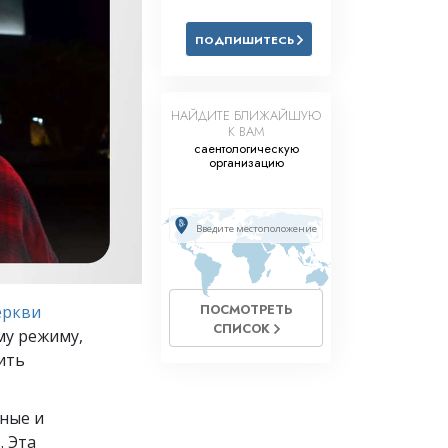
Решение проблемы наркотиков
ПОДПИШИТЕСЬ
Дети
Инструменты для использования
в работе
НАЙДИТЕ БЛИЖАЙШУЮ
К ВАМ
Этика и состояния
саентологическую
организацию
Причина подавления
Расследования
Основы организации
Основы связей с общественностью
ПОСМОТРЕТЬ
еркви
СПИСОК
Задачи и цели
му режиму,
ить
Технология обучения
Общение
ные и
. Эта