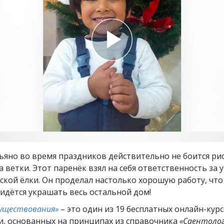
ть.
cвященники
е?
яно во время праздников действительно не боится ри
а ветки. Этот паренёк взял на себя ответственность за
кой ёлки. Он проделал настолько хорошую работу, что
идётся украшать весь остальной дом!
существования»
– это один из 19 бесплатных онлайн-кур
и, основанных на принципах из справочника
«Саентолог