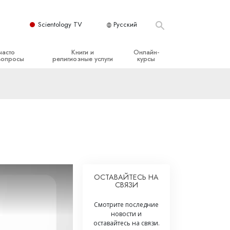
Scientology TV
Русский
часто
Книги и
Онлайн-
вопросы
религиозные услуги
курсы
ые принципы
Начальные книги
Как разрешать конфликты
Аудиокниги
Динамики существования
организация
Вводные лекции
Компоненты понимания
Вводные фильмы
Как противостоять опасному
окружению
Начальные религиозные услуги
Помощь при болезнях и травмах
ОСТАВАЙТЕСЬ НА
СВЯЗИ
Целостность и честность
Супружество
Смотрите последние
новости и
Шкала эмоциональных тонов
оставайтесь на связи.