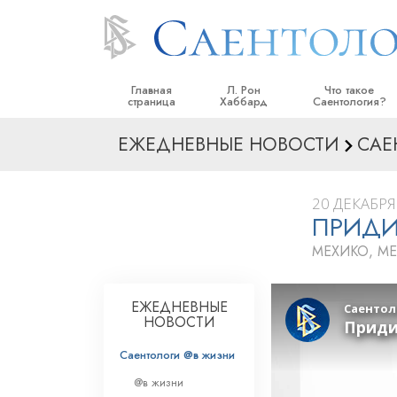
Главная
Л. Рон
Что такое
страница
Хаббард
Саентология?
ЕЖЕДНЕВНЫЕ НОВОСТИ
САЕ
Верования и прак
Саентологически
кодексы
20 ДЕКАБРЯ 
ПРИДИ
Что саентологи го
Саентологии
МЕХИКО, М
Познакомьтесь с 
Внутри церкви
ЕЖЕДНЕВНЫЕ
НОВОСТИ
Основные принци
Саентологи @в жизни
Введение в Диане
@в жизни