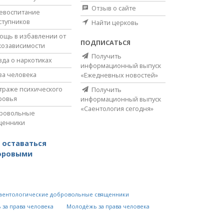
Отзыв о сайте
евоспитание
ступников
Найти церковь
ощь в избавлении от
ПОДПИСАТЬСЯ
козависимости
Получить
вда о наркотиках
информационный выпуск
ва человека
«Ежедневных новостей»
страже психического
Получить
ровья
информационный выпуск
«Саентология сегодня»
ровольные
щенники
 оставаться
оровыми
аентологические добровольные священники
 за права человека
Молодёжь за права человека