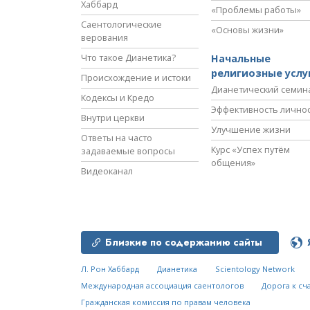
Хаббард
«Проблемы работы»
Саентологические
«Основы жизни»
верования
Что такое Дианетика?
Начальные
религиозные услу
Происхождение и истоки
Дианетический семин
Кодексы и Кредо
Эффективность лично
Внутри церкви
Улучшение жизни
Ответы на часто
Курс «Успех путём
задаваемые вопросы
общения»
Видеоканал
Близкие по содержанию сайты
Л. Рон Хаббард
Дианетика
Scientology Network
Международная ассоциация саентологов
Дорога к сч
Гражданская комиссия по правам человека