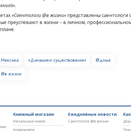
книга»
.
жетах
«Саентологи @в жизни»
представлены саентологи с
рые преуспевают
в жизни – в личном,
профессионально
плане.
Мексика
«Динамики существования»
@дома
 @в жизни
Книжный магазин
Ежедневные новости
Ка
Начальные книги
Саентологи @в жизни
Дор
зни»
Аудиокниги
Тех