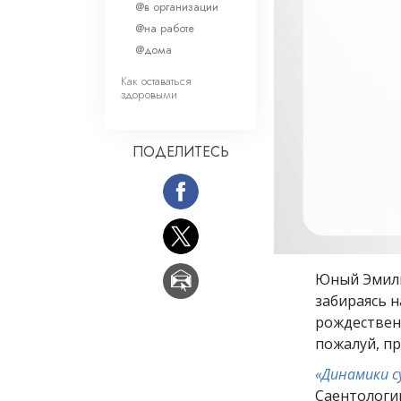
Любовь и ненавис
@в организации
Что такое величи
@на работе
@дома
Как оставаться
здоровыми
ПОДЕЛИТЕСЬ
Юный Эмиль
забираясь н
рождественс
пожалуй, пр
«Динамики 
Саентологи