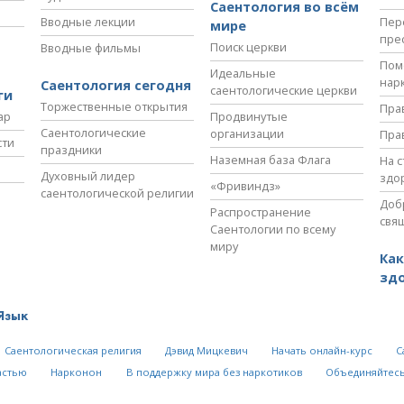
Саентология во всём
Вводные лекции
Пер
мире
пре
Поиск церкви
Вводные фильмы
Пом
Идеальные
нар
Саентология сегодня
саентологические церкви
ги
Торжественные открытия
Пра
ар
Продвинутые
Саентологические
организации
Пра
сти
праздники
Наземная база Флага
На 
Духовный лидер
здо
«Фривиндз»
саентологической религии
Доб
Распространение
свя
Саентологии по всему
миру
Как
зд
Язык
Саентологическая религия
Дэвид Мицкевич
Начать онлайн-курс
С
астью
Нарконон
В поддержку мира без наркотиков
Объединяйтесь