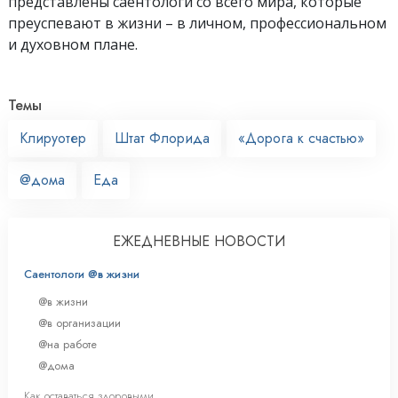
представлены саентологи со всего мира, которые
преуспевают
в жизни – в личном,
профессиональном
и духовном плане.
Темы
Клируотер
Штат Флорида
«Дорога к счастью»
@дома
Еда
ЕЖЕДНЕВНЫЕ НОВОСТИ
Саентологи @в жизни
@в жизни
@в организации
@на работе
@дома
Как оставаться здоровыми