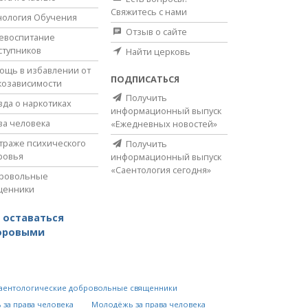
Свяжитесь с нами
нология Обучения
Отзыв о сайте
евоспитание
ступников
Найти церковь
ощь в избавлении от
ПОДПИСАТЬСЯ
козависимости
Получить
вда о наркотиках
информационный выпуск
ва человека
«Ежедневных новостей»
страже психического
Получить
ровья
информационный выпуск
«Саентология сегодня»
ровольные
щенники
 оставаться
оровыми
аентологические добровольные священники
 за права человека
Молодёжь за права человека