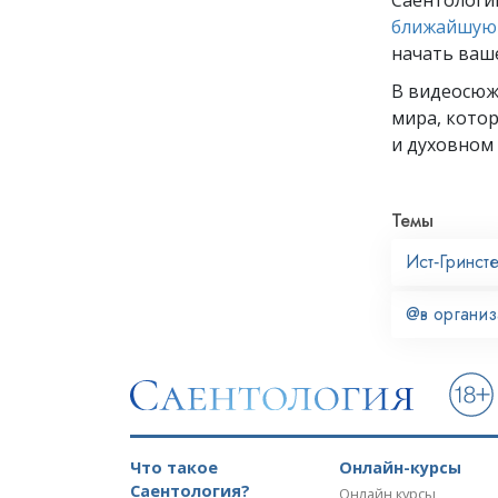
ближайшую 
начать ваш
В видеосю
мира, кото
и духовном 
Темы
Ист‑Гринст
@в органи
Что такое
Онлайн-курсы
Саентология?
Онлайн курсы