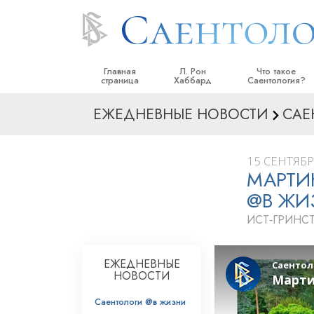
Главная
Л. Рон
Что такое
страница
Хаббард
Саентология?
ЕЖЕДНЕВНЫЕ НОВОСТИ
САЕ
Верования и прак
Саентологически
кодексы
15 СЕНТЯБР
МАРТИ
Что саентологи го
Саентологии
@В ЖИ
Познакомьтесь с 
ИСТ‑ГРИНСТ
Внутри церкви
ЕЖЕДНЕВНЫЕ
Основные принци
НОВОСТИ
Введение в Диане
Саентологи @в жизни