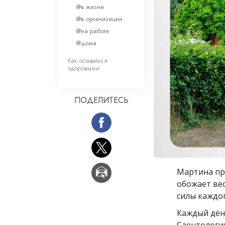
Любовь и ненавис
@в жизни
Что такое величи
@в организации
@на работе
@дома
Как оставаться
здоровыми
ПОДЕЛИТЕСЬ
Мартина при
обожает ве
силы каждог
Каждый ден
Саентологии