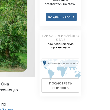
оставайтесь на связи.
Решение проблемы наркотиков
Дети
ПОДПИШИТЕСЬ
Инструменты для использования
в работе
НАЙДИТЕ БЛИЖАЙШУЮ
Этика и состояния
К ВАМ
саентологическую
Причина подавления
организацию
Расследования
Основы организации
Основы связей с общественностью
Задачи и цели
ПОСМОТРЕТЬ
. Она
СПИСОК
ужения до
Технология обучения
Общение
 по
айдите