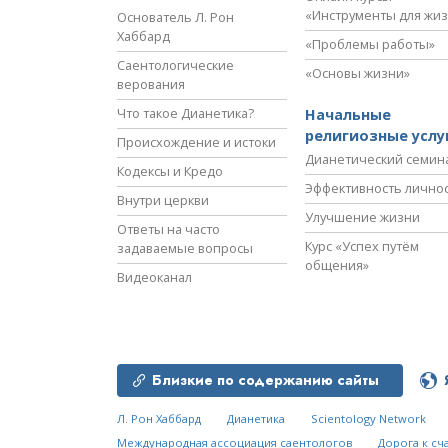
«Инструменты для жи
Основатель Л. Рон
Хаббард
«Проблемы работы»
Саентологические
«Основы жизни»
верования
Что такое Дианетика?
Начальные
религиозные услу
Происхождение и истоки
Дианетический семин
Кодексы и Кредо
Эффективность лично
Внутри церкви
Улучшение жизни
Ответы на часто
Курс «Успех путём
задаваемые вопросы
общения»
Видеоканал
Близкие по содержанию сайты
Л. Рон Хаббард
Дианетика
Scientology Network
Международная ассоциация саентологов
Дорога к сч