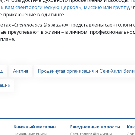
к вам саентологическую церковь, миссию или группу
, 
е приключение в одитинге.
жетах
«Саентологи @в жизни»
представлены саентологи с
рые преуспевают
в жизни – в личном,
профессионально
плане.
ед
Англия
Продвинутая организация и Сент‑Хилл Вели
зации
Книжный магазин
Ежедневные новости
Ка
Начальные книги
Саентологи @в жизни
Дор