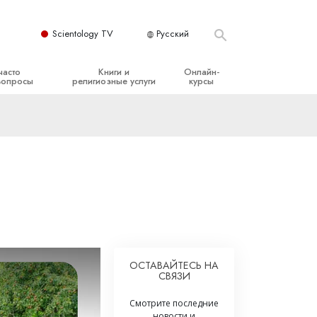
Scientology TV
Русский
часто
Книги и
Онлайн-
вопросы
религиозные услуги
курсы
ые принципы
Начальные книги
Как разрешать конфликты
Аудиокниги
Динамики существования
организация
Вводные лекции
Компоненты понимания
Вводные фильмы
Как противостоять опасному
окружению
Начальные религиозные услуги
Помощь при болезнях и травмах
Целостность и честность
ОСТАВАЙТЕСЬ НА
СВЯЗИ
Супружество
Смотрите последние
Шкала эмоциональных тонов
новости и