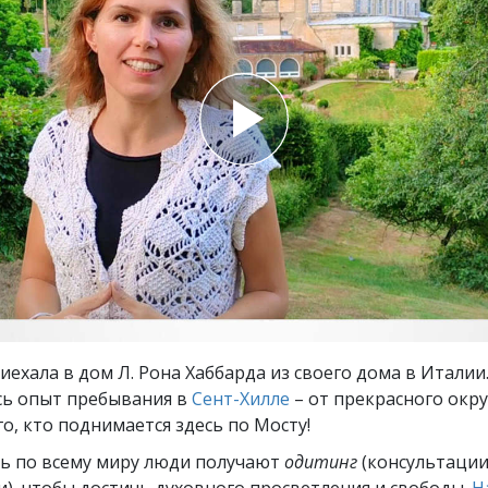
ть.
cвященники
е?
ехала в дом Л. Рона Хаббарда из своего дома в Италии
сь опыт пребывания в
Сент-Хилле
– от прекрасного окр
о, кто поднимается здесь по Мосту!
ь по всему миру люди получают
одитинг
(консультации
), чтобы достичь духовного просветления и свободы.
Н