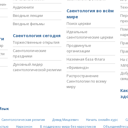
зни»
Аудиокниги
Тех
Саентология во всём
Вводные лекции
Пер
мире
пре
Поиск церкви
Вводные фильмы
Пом
Идеальные
нар
Саентология сегодня
саентологические церкви
ги
Торжественные открытия
Пра
ар
Продвинутые
Саентологические
организации
Пра
сти
праздники
Наземная база Флага
На 
Духовный лидер
здо
«Фривиндз»
саентологической религии
Доб
Распространение
свя
Саентологии по всему
миру
Как
зд
Язык
Саентологическая религия
Дэвид Мицкевич
Начать онлайн-курс
С
астью
Нарконон
В поддержку мира без наркотиков
Объединяйтесь