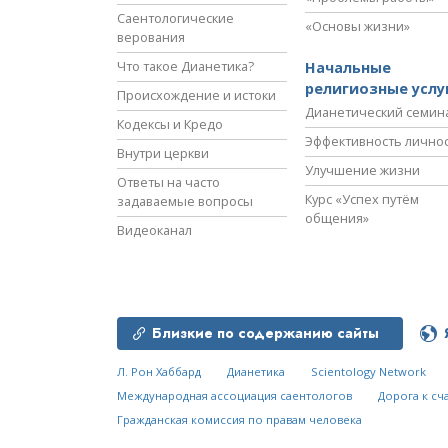
Саентологические
«Основы жизни»
верования
Что такое Дианетика?
Начальные
религиозные услу
Происхождение и истоки
Дианетический семин
Кодексы и Кредо
Эффективность лично
Внутри церкви
Улучшение жизни
Ответы на часто
Курс «Успех путём
задаваемые вопросы
общения»
Видеоканал
Близкие по содержанию сайты
Л. Рон Хаббард
Дианетика
Scientology Network
Международная ассоциация саентологов
Дорога к сч
Гражданская комиссия по правам человека