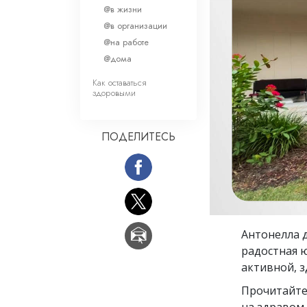
Любовь и ненавис
@в жизни
Что такое величи
@в организации
@на работе
@дома
Как оставаться
здоровыми
ПОДЕЛИТЕСЬ
Антонелла д
радостная ю
активной, 
Прочитайте
на здравом