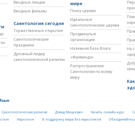
Вводные лекции
Пер
мире
пре
Поиск церкви
Вводные фильмы
Пом
Идеальные
нар
Саентология сегодня
саентологические церкви
ги
Торжественные открытия
Пра
ар
Продвинутые
Саентологические
организации
Пра
сти
праздники
Наземная база Флага
На 
Духовный лидер
здо
«Фривиндз»
саентологической религии
Доб
Распространение
свя
Саентологии по всему
миру
Как
зд
Язык
Саентологическая религия
Дэвид Мицкевич
Начать онлайн-курс
С
астью
Нарконон
В поддержку мира без наркотиков
Объединяйтесь