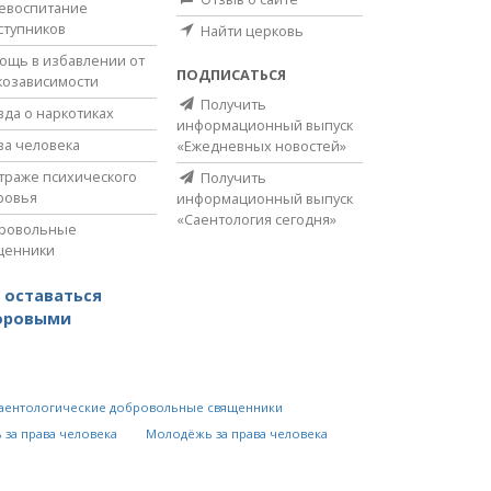
евоспитание
ступников
Найти церковь
ощь в избавлении от
ПОДПИСАТЬСЯ
козависимости
Получить
вда о наркотиках
информационный выпуск
ва человека
«Ежедневных новостей»
страже психического
Получить
ровья
информационный выпуск
«Саентология сегодня»
ровольные
щенники
 оставаться
оровыми
аентологические добровольные священники
 за права человека
Молодёжь за права человека