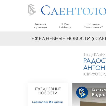
Главная
Л. Рон
Что такое
страница
Хаббард
Саентология?
ЕЖЕДНЕВНЫЕ НОВОСТИ
САЕ
Верования и прак
Саентологически
кодексы
15 ДЕКАБРЯ 
РАДОС
Что саентологи го
Саентологии
АНТОН
Познакомьтесь с 
КЛИРУОТЕР
Внутри церкви
ЕЖЕДНЕВНЫЕ
Основные принци
НОВОСТИ
Введение в Диане
Саентологи @в жизни