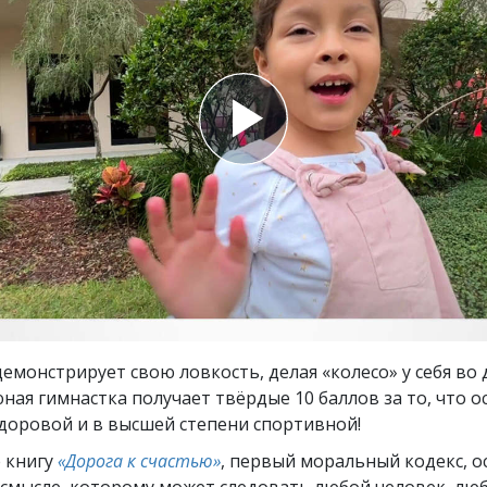
ть.
cвященники
е?
емонстрирует свою ловкость, делая «колесо» у себя во 
ная гимнастка получает твёрдые 10 баллов за то, что о
здоровой и в высшей степени спортивной!
 книгу
«Дорога к счастью»
, первый моральный кодекс, 
 смысле, которому может следовать любой человек, лю