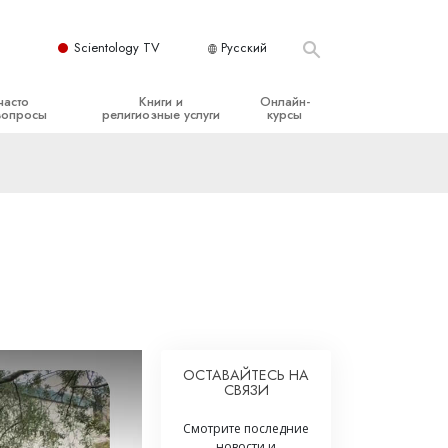
Scientology TV
Русский
часто
Книги и
Онлайн-
вопросы
религиозные услуги
курсы
ые принципы
Начальные книги
Как разрешать конфликты
Аудиокниги
Динамики существования
организация
Вводные лекции
Компоненты понимания
Вводные фильмы
Как противостоять опасному
окружению
Начальные религиозные услуги
Помощь при болезнях и травмах
Целостность и честность
ОСТАВАЙТЕСЬ НА
СВЯЗИ
Супружество
Смотрите последние
Шкала эмоциональных тонов
новости и