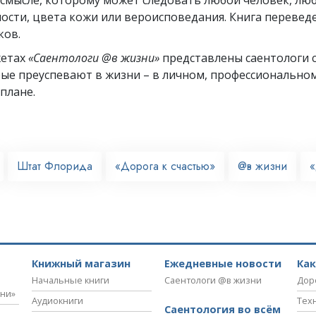
ости, цвета кожи или вероисповедания. Книга переведе
ков.
жетах
«Саентологи @в жизни»
представлены саентологи с
рые преуспевают
в жизни – в личном,
профессионально
плане.
Штат Флорида
«Дорога к счастью»
@в жизни
«
Книжный магазин
Ежедневные новости
Ка
Начальные книги
Саентологи @в жизни
Дор
зни»
Аудиокниги
Тех
Саентология во всём