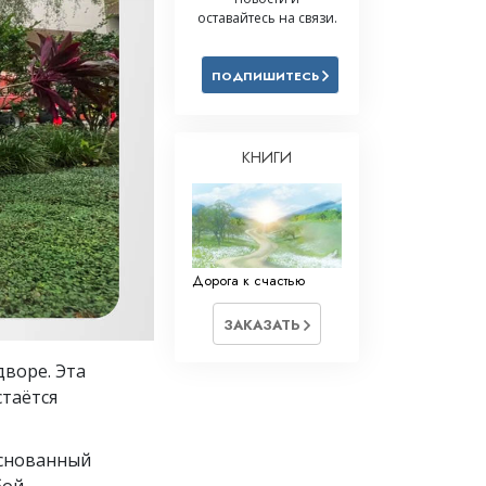
оставайтесь на связи.
Решение проблемы наркотиков
Дети
ПОДПИШИТЕСЬ
Инструменты для использования
в работе
КНИГИ
Этика и состояния
Причина подавления
Расследования
Дорога к счастью
Основы организации
Основы связей с общественностью
ЗАКАЗАТЬ
Задачи и цели
дворе. Эта
стаётся
Технология обучения
Общение
основанный
бой