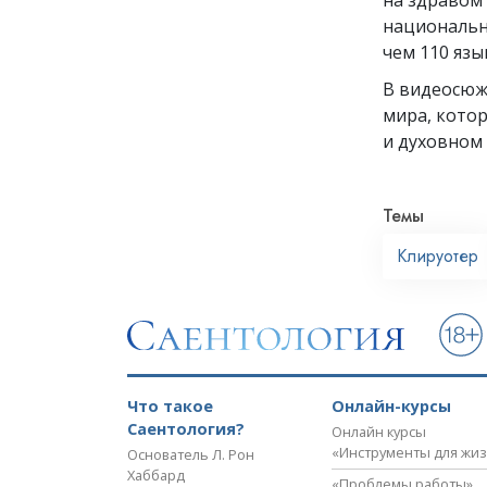
национальн
чем 110 язы
В видеосю
мира, кото
и духовном 
Темы
Клируотер
Что такое
Онлайн-курсы
Саентология?
Онлайн курсы
«Инструменты для жи
Основатель Л. Рон
Хаббард
«Проблемы работы»