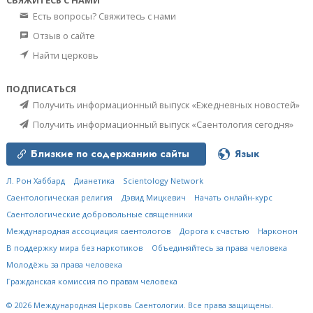
СВЯЖИТЕСЬ С НАМИ
Есть вопросы? Свяжитесь с нами
Отзыв о сайте
Найти церковь
ПОДПИСАТЬСЯ
Получить информационный выпуск «Ежедневных новостей»
Получить информационный выпуск «Саентология сегодня»
Близкие по содержанию сайты
Язык
Л. Рон Хаббард
Дианетика
Scientology Network
Саентологическая религия
Дэвид Мицкевич
Начать онлайн-курс
Саентологические добровольные священники
Международная ассоциация саентологов
Дорога к счастью
Нарконон
В поддержку мира без наркотиков
Объединяйтесь за права человека
Молодёжь за права человека
Гражданская комиссия по правам человека
© 2026
Международная Церковь Саентологии.
Все права защищены.