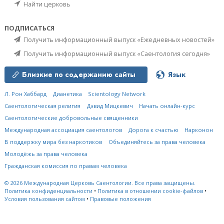
Найти церковь
ПОДПИСАТЬСЯ
Получить информационный выпуск «Ежедневных новостей»
Получить информационный выпуск «Саентология сегодня»
Близкие по содержанию сайты
Язык
Л. Рон Хаббард
Дианетика
Scientology Network
Саентологическая религия
Дэвид Мицкевич
Начать онлайн-курс
Саентологические добровольные священники
Международная ассоциация саентологов
Дорога к счастью
Нарконон
В поддержку мира без наркотиков
Объединяйтесь за права человека
Молодёжь за права человека
Гражданская комиссия по правам человека
© 2026
Международная Церковь Саентологии.
Все права защищены.
Политика конфиденциальности
•
Политика в отношении cookie-файлов
•
Условия пользования сайтом
•
Правовые положения