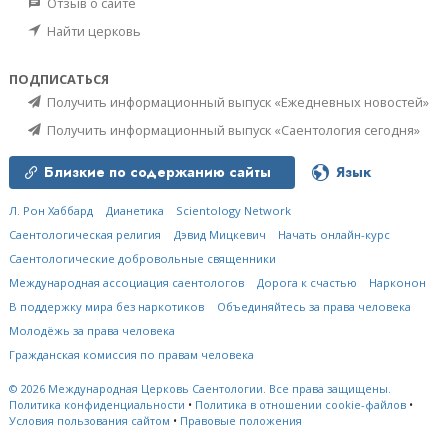
Отзыв о сайте
Найти церковь
ПОДПИСАТЬСЯ
Получить информационный выпуск «Ежедневных новостей»
Получить информационный выпуск «Саентология сегодня»
Близкие по содержанию сайты
Язык
Л. Рон Хаббард
Дианетика
Scientology Network
Саентологическая религия
Дэвид Мицкевич
Начать онлайн-курс
Саентологические добровольные священники
Международная ассоциация саентологов
Дорога к счастью
Нарконон
В поддержку мира без наркотиков
Объединяйтесь за права человека
Молодёжь за права человека
Гражданская комиссия по правам человека
© 2026
Международная Церковь Саентологии.
Все права защищены.
Политика конфиденциальности
•
Политика в отношении cookie-файлов
•
Условия пользования сайтом
•
Правовые положения