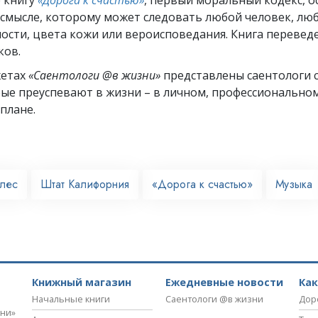
 смысле, которому может следовать любой человек, лю
ости, цвета кожи или вероисповедания. Книга переведе
ков.
жетах
«Саентологи @в жизни»
представлены саентологи с
рые преуспевают
в жизни – в личном,
профессионально
плане.
лес
Штат Калифорния
«Дорога к счастью»
Музыка
Книжный магазин
Ежедневные новости
Ка
Начальные книги
Саентологи @в жизни
Дор
зни»