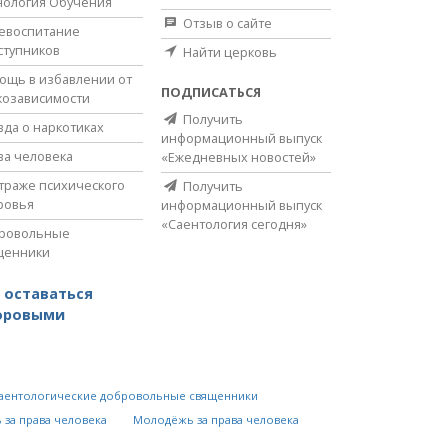
нология Обучения
Отзыв о сайте
евоспитание
ступников
Найти церковь
ощь в избавлении от
ПОДПИСАТЬСЯ
козависимости
Получить
вда о наркотиках
информационный выпуск
ва человека
«Ежедневных новостей»
страже психического
Получить
ровья
информационный выпуск
«Саентология сегодня»
ровольные
щенники
 оставаться
оровыми
аентологические добровольные священники
 за права человека
Молодёжь за права человека