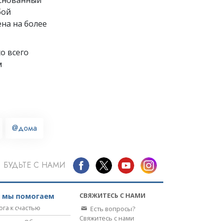
бой
на на более
о всего
м
@дома
БУДЬТЕ С НАМИ
СВЯЖИТЕСЬ С НАМИ
к мы помогаем
ога к счастью
Есть вопросы?
Свяжитесь с нами