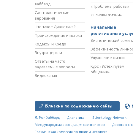
Хаббард
«Проблемы работы»
Саентологические
«Основы жизни»
верования
Что такое Дианетика?
Начальные
религиозные услу
Происхождение и истоки
Дианетический семин
Кодексы и Кредо
Эффективность лично
Внутри церкви
Улучшение жизни
Ответы на часто
Курс «Успех путём
задаваемые вопросы
общения»
Видеоканал
Близкие по содержанию сайты
Л. Рон Хаббард
Дианетика
Scientology Network
Международная ассоциация саентологов
Дорога к сч
Гражданская комиссия по правам человека