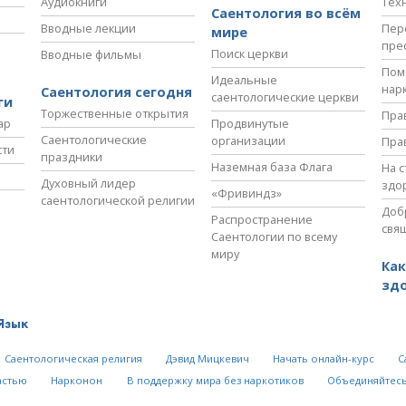
Аудиокниги
Тех
Саентология во всём
Вводные лекции
Пер
мире
пре
Поиск церкви
Вводные фильмы
Пом
Идеальные
нар
Саентология сегодня
саентологические церкви
ги
Торжественные открытия
Пра
ар
Продвинутые
Саентологические
организации
Пра
сти
праздники
Наземная база Флага
На 
Духовный лидер
здо
«Фривиндз»
саентологической религии
Доб
Распространение
свя
Саентологии по всему
миру
Как
зд
Язык
Саентологическая религия
Дэвид Мицкевич
Начать онлайн-курс
С
астью
Нарконон
В поддержку мира без наркотиков
Объединяйтесь