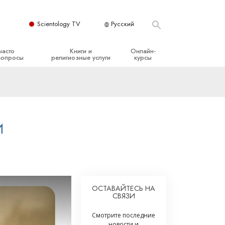
Scientology TV
Русский
часто
Книги и
Онлайн-
вопросы
религиозные услуги
курсы
ые принципы
Начальные книги
Как разрешать конфликты
Аудиокниги
Динамики существования
организация
Вводные лекции
Компоненты понимания
И
Вводные фильмы
Как противостоять опасному
окружению
Начальные религиозные услуги
Помощь при болезнях и травмах
Целостность и честность
ОСТАВАЙТЕСЬ НА
СВЯЗИ
Супружество
Смотрите последние
Шкала эмоциональных тонов
новости и