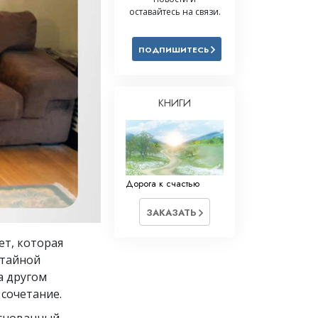
оставайтесь на связи.
Решение проблемы наркотиков
Дети
ПОДПИШИТЕСЬ
Инструменты для использования
в работе
КНИГИ
Этика и состояния
Причина подавления
Расследования
Дорога к счастью
Основы организации
Основы связей с общественностью
ЗАКАЗАТЬ
Задачи и цели
ет, которая
 тайной
Технология обучения
а другом
Общение
 сочетание.
основанный