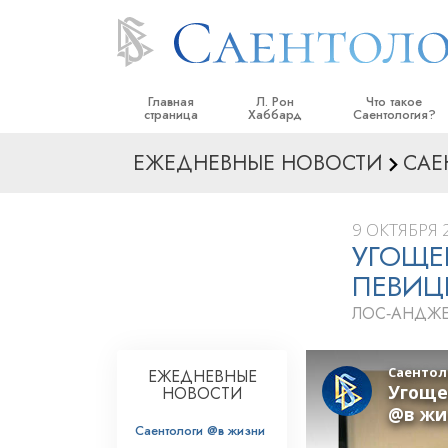
Главная
Л. Рон
Что такое
страница
Хаббард
Саентология?
ЕЖЕДНЕВНЫЕ НОВОСТИ
САЕ
Верования и прак
Саентологически
кодексы
9 ОКТЯБРЯ 2
УГОЩЕН
Что саентологи го
Саентологии
ПЕВИЦ
Познакомьтесь с 
ЛОС‑АНДЖЕ
Внутри церкви
ЕЖЕДНЕВНЫЕ
Основные принци
НОВОСТИ
Введение в Диане
Саентологи @в жизни