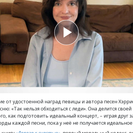
ть.
cвященники
е?
е от удостоенной наград певицы и автора песен Хэрри
сню: «Так нельзя обходиться с леди». Она делится своей
го, как подготовить идеальный концерт, – играя друг з
рды каждой песни, пока у неё не получается идеальное
 книгу
«Дорога к счастью»
, первый моральный кодекс, 