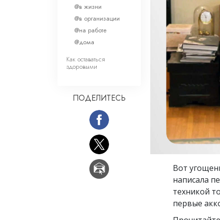
Любовь и ненавис
@в жизни
Что такое величи
@в организации
@на работе
@дома
Как оставаться
здоровыми
ПОДЕЛИТЕСЬ
Вот угощени
написала пе
техникой то
первые акко
Прочитайте